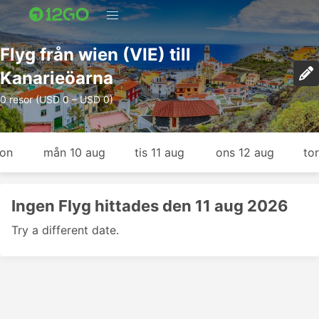
Flyg från wien (VIE) till
Kanarieöarna
0 resor (USD 0 – USD 0)
gon
mån 10 aug
tis 11 aug
ons 12 aug
to
Ingen Flyg hittades den 11 aug 2026
Try a different date.