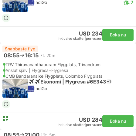
4.7
IndiGo
USD 234
Boka nu
Inklusive skatter
|
per vuxen
Snabbaste flyg
08:55
16:15
7t. 20m
TRV Thiruvananthapuram Flygplats, Trivandrum
Anslut själv | Flygresa+Flygresa
CMB Bandaranaike Flygplats, Colombo Flygplats
Ekonomi | Flygresa #6E343
+1
IndiGo
USD 284
Boka nu
Inklusive skatter
|
per vuxen
08:55
21:00
12t. 5m