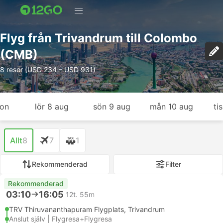
Flyg från Trivandrum till Colombo
(CMB)
8 resor (USD 234 – USD 931)
gon
lör 8 aug
sön 9 aug
mån 10 aug
ti
Allt
8
7
1
Rekommenderad
Filter
Rekommenderad
03:10
16:05
12t. 55m
TRV Thiruvananthapuram Flygplats, Trivandrum
Anslut själv | Flygresa+Flygresa