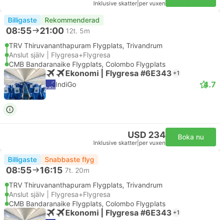
Inklusive skatter
|
per vuxen
Billigaste
Rekommenderad
08:55
21:00
12t. 5m
TRV Thiruvananthapuram Flygplats, Trivandrum
Anslut själv | Flygresa+Flygresa
CMB Bandaranaike Flygplats, Colombo Flygplats
Ekonomi | Flygresa #6E343
+1
4.7
IndiGo
USD 234
Boka nu
Inklusive skatter
|
per vuxen
Billigaste
Snabbaste flyg
08:55
16:15
7t. 20m
TRV Thiruvananthapuram Flygplats, Trivandrum
Anslut själv | Flygresa+Flygresa
CMB Bandaranaike Flygplats, Colombo Flygplats
Ekonomi | Flygresa #6E343
+1