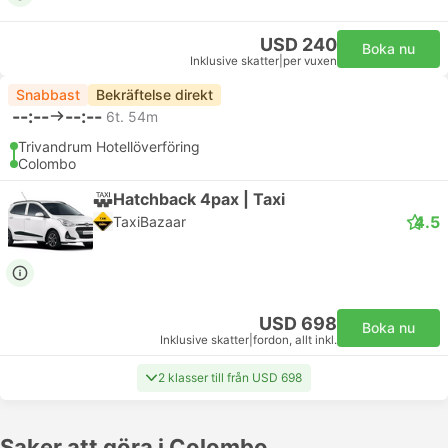
USD 240
Boka nu
Inklusive skatter
|
per vuxen
Snabbast
Bekräftelse direkt
--:--
--:--
6t. 54m
Trivandrum Hotellöverföring
Colombo
Hatchback 4pax | Taxi
4.5
TaxiBazaar
USD 698
Boka nu
Inklusive skatter
|
fordon, allt inkl.
2 klasser till från USD 698
Saker att göra i Colombo