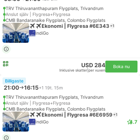
TRV Thiruvananthapuram Flygplats, Trivandrum
Anslut själv | Flygresa+Flygresa
CMB Bandaranaike Flygplats, Colombo Flygplats
Ekonomi | Flygresa #6E343
+1
IndiGo
USD 284
Boka nu
Inklusive skatter
|
per vuxen
Billigaste
21:00
16:15
+1
19t. 15m
TRV Thiruvananthapuram Flygplats, Trivandrum
Anslut själv | Flygresa+Flygresa
CMB Bandaranaike Flygplats, Colombo Flygplats
Ekonomi | Flygresa #6E6959
+1
4.7
IndiGo