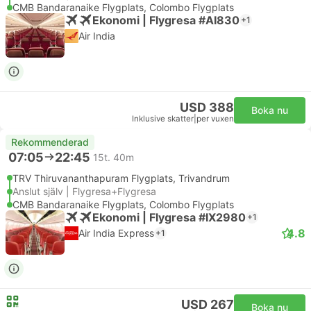
CMB Bandaranaike Flygplats, Colombo Flygplats
Ekonomi | Flygresa #AI830
+1
Air India
USD 388
Boka nu
Inklusive skatter
|
per vuxen
Rekommenderad
07:05
22:45
15t. 40m
TRV Thiruvananthapuram Flygplats, Trivandrum
Anslut själv | Flygresa+Flygresa
CMB Bandaranaike Flygplats, Colombo Flygplats
Ekonomi | Flygresa #IX2980
+1
4.8
Air India Express
+1
USD 267
Boka nu