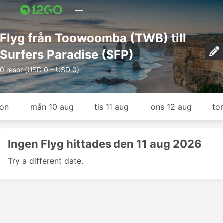
Flyg från Toowoomba (TWB) till
Surfers Paradise (SFP)
0 resor (USD 0 – USD 0)
gon
mån 10 aug
tis 11 aug
ons 12 aug
to
Ingen Flyg hittades den 11 aug 2026
Try a different date.