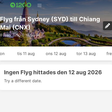
Flyg från Sydney (SYD) till Chiang
Mai (CNX)
0 resor (USD 0 – USD 0)
gon
tis 11 aug
ons 12 aug
tor 13 aug
fr
Ingen Flyg hittades den 12 aug 2026
Try a different date.