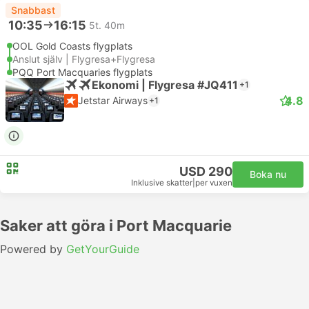
Snabbast
10:35
16:15
5t. 40m
OOL Gold Coasts flygplats
Anslut själv | Flygresa+Flygresa
PQQ Port Macquaries flygplats
Ekonomi | Flygresa #JQ411
+1
4.8
Jetstar Airways
+1
USD 290
Boka nu
Inklusive skatter
|
per vuxen
Saker att göra i Port Macquarie
Powered by
GetYourGuide