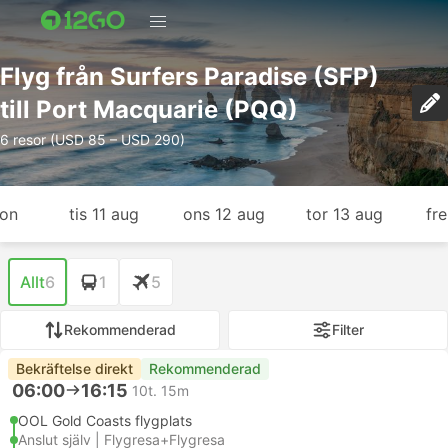
Flyg från Surfers Paradise (SFP)
till Port Macquarie (PQQ)
6 resor (USD 85 – USD 290)
gon
tis 11 aug
ons 12 aug
tor 13 aug
fr
Allt
6
1
5
Rekommenderad
Filter
Bekräftelse direkt
Rekommenderad
06:00
16:15
10t. 15m
OOL Gold Coasts flygplats
Anslut själv | Flygresa+Flygresa