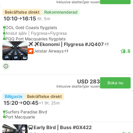
Inklusive skatter
|
per vuxen
Bekräftelse direkt
Rekommenderad
10:10
16:15
6t. 5m
OOL Gold Coasts flygplats
Anslut själv | Flygresa+Flygresa
PQQ Port Macquaries flygplats
Ekonomi | Flygresa #JQ407
+1
4.8
Jetstar Airways
+1
USD 283
Boka nu
Inklusive skatter
|
per vuxen
Billigaste
Bekräftelse direkt
15:20
00:45
+1
9t. 25m
Surfers Paradise Blvd
Port Macquarie
Early Bird | Buss #GX422