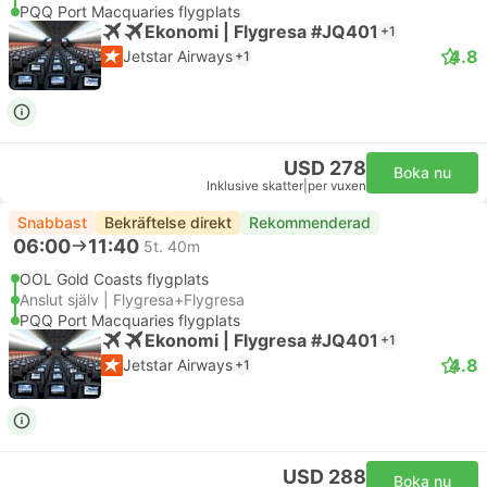
PQQ Port Macquaries flygplats
Ekonomi | Flygresa #JQ401
+1
4.8
Jetstar Airways
+1
USD 278
Boka nu
Inklusive skatter
|
per vuxen
Snabbast
Bekräftelse direkt
Rekommenderad
06:00
11:40
5t. 40m
OOL Gold Coasts flygplats
Anslut själv | Flygresa+Flygresa
PQQ Port Macquaries flygplats
Ekonomi | Flygresa #JQ401
+1
4.8
Jetstar Airways
+1
USD 288
Boka nu