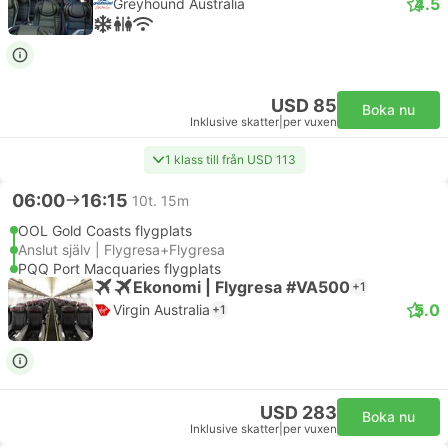
4.5
Greyhound Australia
USD 85
Boka nu
Inklusive skatter
|
per vuxen
1 klass till från USD 113
06:00
16:15
10t. 15m
OOL Gold Coasts flygplats
Anslut själv | Flygresa+Flygresa
PQQ Port Macquaries flygplats
Ekonomi | Flygresa #VA500
+1
5.0
Virgin Australia
+1
USD 283
Boka nu
Inklusive skatter
|
per vuxen