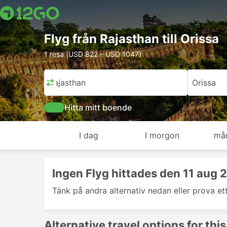
Flyg från Rajasthan till Orissa
1 resa (USD 822 – USD 1047)
Rajasthan
Orissa
Hitta mitt boende
I dag
I morgon
må
Ingen Flyg hittades den 11 aug 
Tänk på andra alternativ nedan eller prova et
Alternative travel options for this