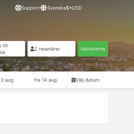
Support
Svenska
$•USD
till
2 resenärer
Uppdatering
esa
13 aug
fre 14 aug
Välj datum