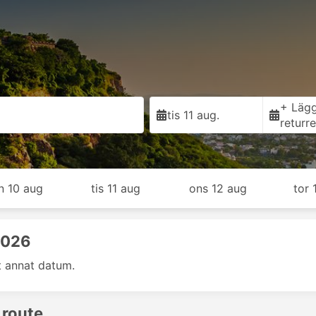
+ Lägg 
tis 11 aug.
returr
n 10 aug
tis 11 aug
ons 12 aug
tor 
2026
t annat datum.
 route