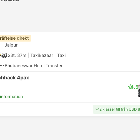
räftelse direkt
--
Jaipur
23t. 37m
| TaxiBazaar
|
Taxi
--
Bhubaneswar Hotel Transfer
chback 4pax
4.5
 information
2 klasser till från USD 