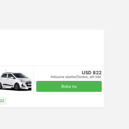
USD 822
Inklusive skatter
|
fordon, allt inkl.
Boka nu
822