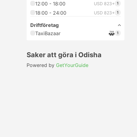
12:00 - 18:00
USD 823+
1
18:00 - 24:00
USD 823+
1
Driftföretag
TaxiBazaar
1
Saker att göra i Odisha
Powered by
GetYourGuide