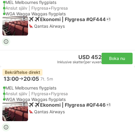
MEL Melbournes flygplats
Anslut själv | Flygresa+Flygresa
WGA Wagga Waggas flygplats
Ekonomi | Flygresa #QF444
+1
Qantas Airways
USD 452
Boka nu
Inklusive skatter
|
per vuxen
Bekräftelse direkt
13:00
20:05
7t. 5m
MEL Melbournes flygplats
Anslut själv | Flygresa+Flygresa
WGA Wagga Waggas flygplats
Ekonomi | Flygresa #QF446
+1
Qantas Airways