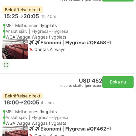
Bekräftelse direkt
15:25
20:05
4t. 40m
MEL Melbournes flygplats
Anslut själv | Flygresa+Flygresa
WGA Wagga Waggas flygplats
Ekonomi | Flygresa #QF458
+1
Qantas Airways
USD 452
Boka nu
Inklusive skatter
|
per vuxen
Bekräftelse direkt
16:00
20:05
4t. 5m
MEL Melbournes flygplats
Anslut själv | Flygresa+Flygresa
WGA Wagga Waggas flygplats
Ekonomi | Flygresa #QF462
+1
Qantas Airways