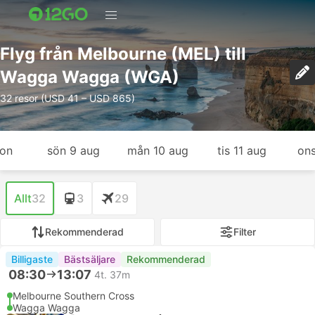
Flyg från Melbourne (MEL) till
Wagga Wagga (WGA)
32 resor (USD 41 – USD 865)
gon
sön 9 aug
mån 10 aug
tis 11 aug
ons
Allt
32
3
29
Rekommenderad
Filter
Billigaste
Bästsäljare
Rekommenderad
08:30
13:07
4t. 37m
Melbourne Southern Cross
Wagga Wagga