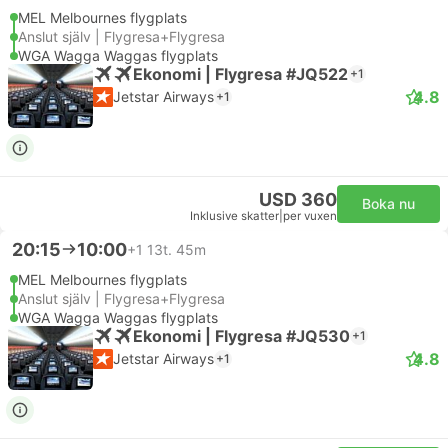
MEL Melbournes flygplats
Anslut själv | Flygresa+Flygresa
WGA Wagga Waggas flygplats
Ekonomi | Flygresa #JQ522
+1
4.8
Jetstar Airways
+1
USD 360
Boka nu
Inklusive skatter
|
per vuxen
20:15
10:00
+1
13t. 45m
MEL Melbournes flygplats
Anslut själv | Flygresa+Flygresa
WGA Wagga Waggas flygplats
Ekonomi | Flygresa #JQ530
+1
4.8
Jetstar Airways
+1