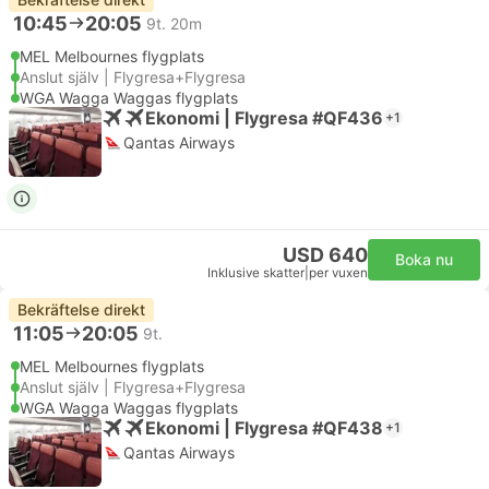
10:45
20:05
9t. 20m
MEL Melbournes flygplats
Anslut själv | Flygresa+Flygresa
WGA Wagga Waggas flygplats
Ekonomi | Flygresa #QF436
+1
Qantas Airways
USD 640
Boka nu
Inklusive skatter
|
per vuxen
Bekräftelse direkt
11:05
20:05
9t.
MEL Melbournes flygplats
Anslut själv | Flygresa+Flygresa
WGA Wagga Waggas flygplats
Ekonomi | Flygresa #QF438
+1
Qantas Airways