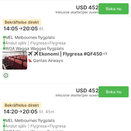
USD 452
Boka nu
Inklusive skatter
|
per vuxen
Bekräftelse direkt
14:05
20:05
6t.
MEL Melbournes flygplats
Anslut själv | Flygresa+Flygresa
WGA Wagga Waggas flygplats
Ekonomi | Flygresa #QF450
+1
Qantas Airways
USD 452
Boka nu
Inklusive skatter
|
per vuxen
Bekräftelse direkt
14:20
20:05
5t. 45m
MEL Melbournes flygplats
Anslut själv | Flygresa+Flygresa