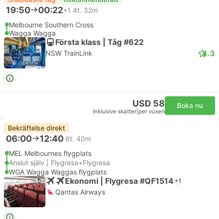
19:50
00:22
+1
4t. 32m
Melbourne Southern Cross
Wagga Wagga
Första klass | Tåg #622
4.3
NSW TrainLink
USD 58
Boka nu
Inklusive skatter
|
per vuxen
Bekräftelse direkt
06:00
12:40
6t. 40m
MEL Melbournes flygplats
Anslut själv | Flygresa+Flygresa
WGA Wagga Waggas flygplats
Ekonomi | Flygresa #QF1514
+1
Qantas Airways