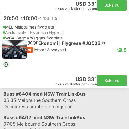
USD 331
Boka nu
Inklusive skatter
|
per vuxen
20:50
10:00
+1
13t. 10m
MEL Melbournes flygplats
Anslut själv | Flygresa+Flygresa
WGA Wagga Waggas flygplats
Ekonomi | Flygresa #JQ532
+1
4.8
Jetstar Airways
+1
USD 331
Boka nu
Inklusive skatter
|
per vuxen
Buss
#6404
med NSW TrainLinkBus
06:35
Melbourne Southern Cross
Denna resa är inte bokningsbar
Buss
#6402
med NSW TrainLinkBus
07:05
Melbourne Southern Cross