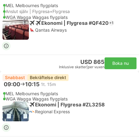
MEL Melbournes flygplats
Anslut själv | Flygresa+Flygresa
WGA Wagga Waggas flygplats
Ekonomi | Flygresa #QF420
+1
Qantas Airways
USD 865
Boka nu
Inklusive skatter
|
per vuxen
Snabbast
Bekräftelse direkt
09:00
10:15
1t. 15m
MEL Melbournes flygplats
WGA Wagga Waggas flygplats
Ekonomi | Flygresa #ZL3258
Regional Express