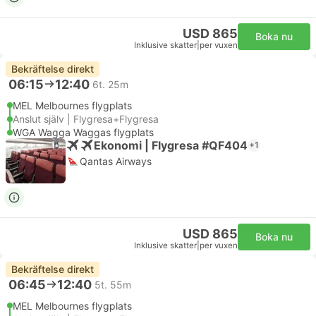
USD 865
Boka nu
Inklusive skatter
|
per vuxen
Bekräftelse direkt
06:15
12:40
6t. 25m
MEL Melbournes flygplats
Anslut själv | Flygresa+Flygresa
WGA Wagga Waggas flygplats
Ekonomi | Flygresa #QF404
+1
Qantas Airways
USD 865
Boka nu
Inklusive skatter
|
per vuxen
Bekräftelse direkt
06:45
12:40
5t. 55m
MEL Melbournes flygplats