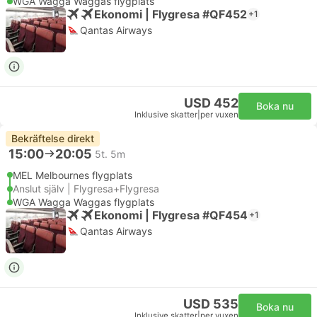
WGA Wagga Waggas flygplats
Ekonomi | Flygresa #QF452
+1
Qantas Airways
USD 452
Boka nu
Inklusive skatter
|
per vuxen
Bekräftelse direkt
15:00
20:05
5t. 5m
MEL Melbournes flygplats
Anslut själv | Flygresa+Flygresa
WGA Wagga Waggas flygplats
Ekonomi | Flygresa #QF454
+1
Qantas Airways
USD 535
Boka nu
Inklusive skatter
|
per vuxen