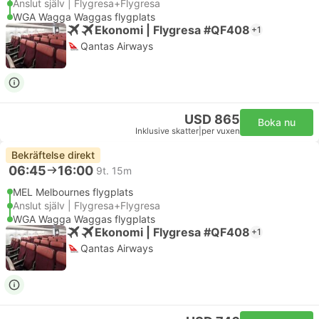
Anslut själv | Flygresa+Flygresa
WGA Wagga Waggas flygplats
Ekonomi | Flygresa #QF408
+1
Qantas Airways
USD 865
Boka nu
Inklusive skatter
|
per vuxen
Bekräftelse direkt
06:45
16:00
9t. 15m
MEL Melbournes flygplats
Anslut själv | Flygresa+Flygresa
WGA Wagga Waggas flygplats
Ekonomi | Flygresa #QF408
+1
Qantas Airways