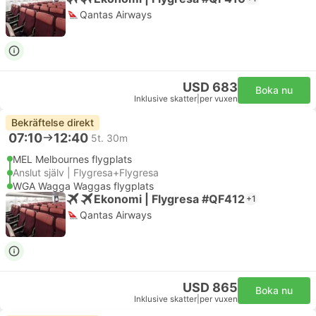
Qantas Airways
USD 683
Boka nu
Inklusive skatter
|
per vuxen
Bekräftelse direkt
07:10
12:40
5t. 30m
MEL Melbournes flygplats
Anslut själv | Flygresa+Flygresa
WGA Wagga Waggas flygplats
Ekonomi | Flygresa #QF412
+1
Qantas Airways
USD 865
Boka nu
Inklusive skatter
|
per vuxen