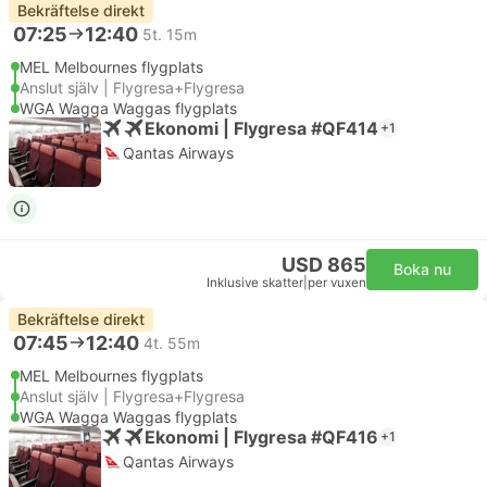
Bekräftelse direkt
07:25
12:40
5t. 15m
MEL Melbournes flygplats
Anslut själv | Flygresa+Flygresa
WGA Wagga Waggas flygplats
Ekonomi | Flygresa #QF414
+1
Qantas Airways
USD 865
Boka nu
Inklusive skatter
|
per vuxen
Bekräftelse direkt
07:45
12:40
4t. 55m
MEL Melbournes flygplats
Anslut själv | Flygresa+Flygresa
WGA Wagga Waggas flygplats
Ekonomi | Flygresa #QF416
+1
Qantas Airways