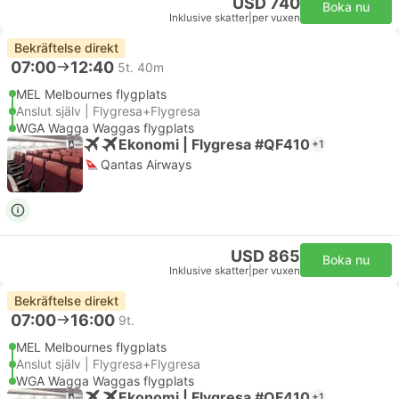
USD 740
Boka nu
Inklusive skatter
|
per vuxen
Bekräftelse direkt
07:00
12:40
5t. 40m
MEL Melbournes flygplats
Anslut själv | Flygresa+Flygresa
WGA Wagga Waggas flygplats
Ekonomi | Flygresa #QF410
+1
Qantas Airways
USD 865
Boka nu
Inklusive skatter
|
per vuxen
Bekräftelse direkt
07:00
16:00
9t.
MEL Melbournes flygplats
Anslut själv | Flygresa+Flygresa
WGA Wagga Waggas flygplats
Ekonomi | Flygresa #QF410
+1