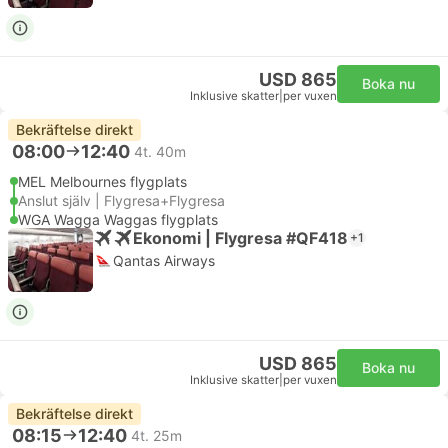
USD 865
Boka nu
Inklusive skatter
|
per vuxen
Bekräftelse direkt
08:00
12:40
4t. 40m
MEL Melbournes flygplats
Anslut själv | Flygresa+Flygresa
WGA Wagga Waggas flygplats
Ekonomi | Flygresa #QF418
+1
Qantas Airways
USD 865
Boka nu
Inklusive skatter
|
per vuxen
Bekräftelse direkt
08:15
12:40
4t. 25m