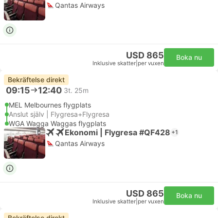
Qantas Airways
USD 865
Boka nu
Inklusive skatter
|
per vuxen
Bekräftelse direkt
09:15
12:40
3t. 25m
MEL Melbournes flygplats
Anslut själv | Flygresa+Flygresa
WGA Wagga Waggas flygplats
Ekonomi | Flygresa #QF428
+1
Qantas Airways
USD 865
Boka nu
Inklusive skatter
|
per vuxen
Bekräftelse direkt