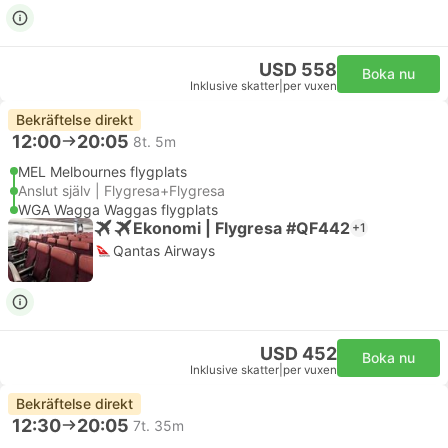
USD 558
Boka nu
Inklusive skatter
|
per vuxen
Bekräftelse direkt
12:00
20:05
8t. 5m
MEL Melbournes flygplats
Anslut själv | Flygresa+Flygresa
WGA Wagga Waggas flygplats
Ekonomi | Flygresa #QF442
+1
Qantas Airways
USD 452
Boka nu
Inklusive skatter
|
per vuxen
Bekräftelse direkt
12:30
20:05
7t. 35m