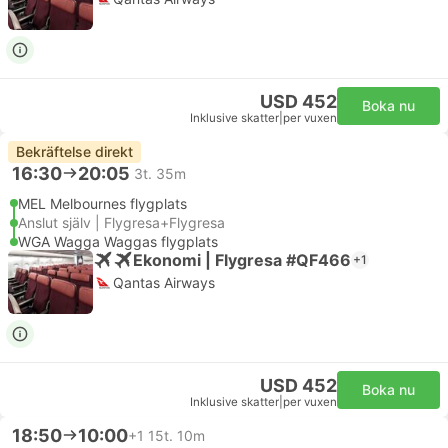
USD 452
Boka nu
Inklusive skatter
|
per vuxen
Bekräftelse direkt
16:30
20:05
3t. 35m
MEL Melbournes flygplats
Anslut själv | Flygresa+Flygresa
WGA Wagga Waggas flygplats
Ekonomi | Flygresa #QF466
+1
Qantas Airways
USD 452
Boka nu
Inklusive skatter
|
per vuxen
18:50
10:00
+1
15t. 10m