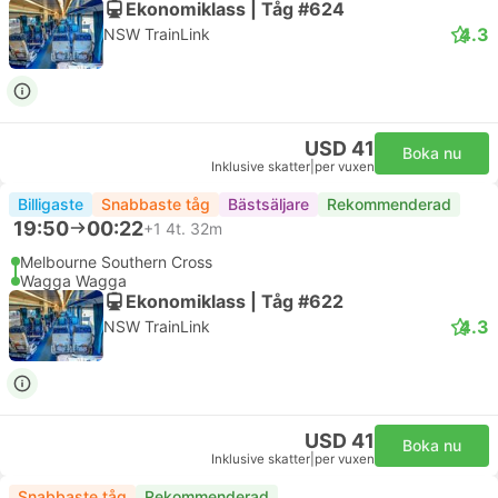
Ekonomiklass | Tåg #624
4.3
NSW TrainLink
USD 41
Boka nu
Inklusive skatter
|
per vuxen
Billigaste
Snabbaste tåg
Bästsäljare
Rekommenderad
19:50
00:22
+1
4t. 32m
Melbourne Southern Cross
Wagga Wagga
Ekonomiklass | Tåg #622
4.3
NSW TrainLink
USD 41
Boka nu
Inklusive skatter
|
per vuxen
Snabbaste tåg
Rekommenderad