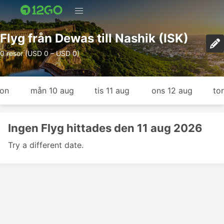
Flyg från Dewas till Nashik (ISK)
0 resor (USD 0 – USD 0)
gon
mån 10 aug
tis 11 aug
ons 12 aug
to
Ingen Flyg hittades den 11 aug 2026
Try a different date.