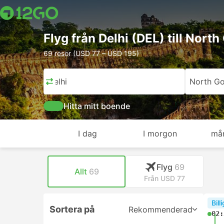
Flyg från Delhi (DEL) till North
69 resor (USD 77 – USD 195)
Delhi
North G
Hitta mitt boende
I dag
I morgon
må
Flyg
69
Allt
69
Från USD 77
Bill
Sortera på
Rekommenderad
02: