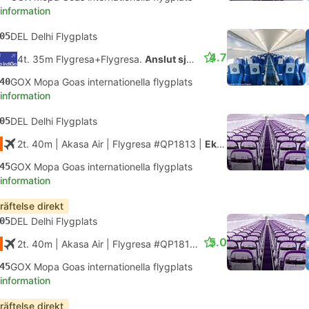
 information
05
DEL Delhi Flygplats
4.7
4t. 35m Flygresa+Flygresa.
Anslut själv
40
GOX Mopa Goas internationella flygplats
 information
05
DEL Delhi Flygplats
2t. 40m
| Akasa Air
|
Flygresa #QP1813
|
Ekonomi
45
GOX Mopa Goas internationella flygplats
 information
räftelse direkt
05
DEL Delhi Flygplats
5.0
2t. 40m
| Akasa Air
|
Flygresa #QP1813
|
Ekonomi
45
GOX Mopa Goas internationella flygplats
 information
räftelse direkt