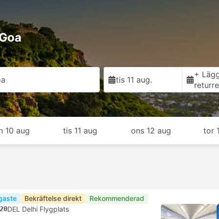
 Goa
+ Lägg 
oa
tis 11 aug.
returr
n 10 aug
tis 11 aug
ons 12 aug
tor 
igaste
Bekräftelse direkt
Rekommenderad
20
DEL Delhi Flygplats