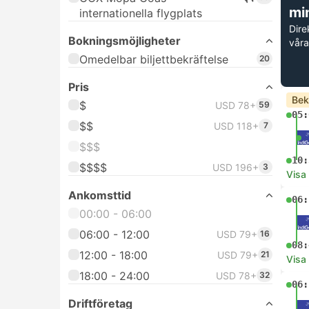
mi
internationella flygplats
Dire
Bokningsmöjligheter
våra
Omedelbar biljettbekräftelse
20
Pris
Bek
$
USD 78+
59
05:
$$
USD 118+
7
$$$
10:
$$$$
USD 196+
3
Visa
Ankomsttid
06:
00:00 - 06:00
06:00 - 12:00
USD 79+
16
08:
12:00 - 18:00
USD 79+
21
Visa
18:00 - 24:00
USD 78+
32
06:
Driftföretag