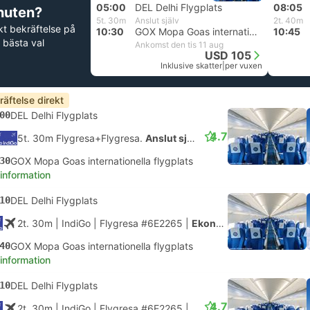
05:00
DEL Delhi Flygplats
08:05
nuten?
5t. 30m
Anslut själv
2t. 40m
kt bekräftelse på
10:30
GOX Mopa Goas internationella flygplats
10:45
 bästa val
Ankomst den tis 11 aug
USD 105
Inklusive skatter
|
per vuxen
räftelse direkt
00
DEL Delhi Flygplats
4.7
5t. 30m Flygresa+Flygresa.
Anslut själv
30
GOX Mopa Goas internationella flygplats
 information
10
DEL Delhi Flygplats
2t. 30m
| IndiGo
|
Flygresa #6E2265
|
Ekonomi
40
GOX Mopa Goas internationella flygplats
 information
10
DEL Delhi Flygplats
4.7
2t. 30m
| IndiGo
|
Flygresa #6E2265
|
Ekonomi