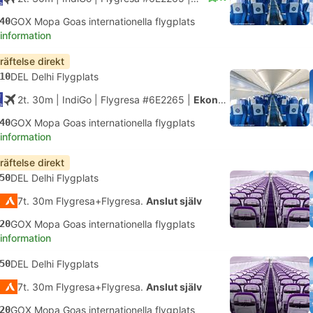
40
GOX Mopa Goas internationella flygplats
 information
räftelse direkt
10
DEL Delhi Flygplats
2t. 30m
| IndiGo
|
Flygresa #6E2265
|
Ekonomi
40
GOX Mopa Goas internationella flygplats
 information
räftelse direkt
50
DEL Delhi Flygplats
7t. 30m Flygresa+Flygresa.
Anslut själv
20
GOX Mopa Goas internationella flygplats
 information
50
DEL Delhi Flygplats
7t. 30m Flygresa+Flygresa.
Anslut själv
20
GOX Mopa Goas internationella flygplats