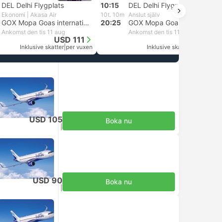
DEL Delhi Flygplats
10:15
DEL Delhi Flygplats
Ekonomi | Akasa Air
10t. 10m
Anslut själv
GOX Mopa Goas internationella flygplats
20:25
GOX Mopa Goas internationella flygplats
Ankomst den tis 11 aug
Ankomst den tis 11 aug
USD 111
USD 78
Inklusive skatter
|
per vuxen
Inklusive skatter
|
per vuxen
USD 105
Boka nu
Inklusive skatter
|
per vuxen
USD 90
Boka nu
Inklusive skatter
|
per vuxen