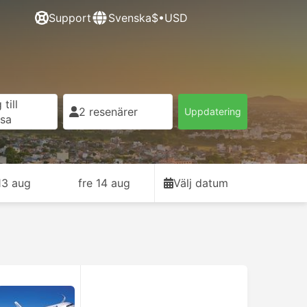
Support
Svenska
$•USD
till
2 resenärer
Uppdatering
esa
13 aug
fre 14 aug
Välj datum