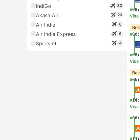
IndiGo
33
08:
Akasa Air
20
Visa
Air India
6
Bek
Air India Express
6
06:
SpiceJet
4
08:
Visa
Bek
06:
14:
Visa
06:
14: