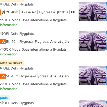
05
DEL Delhi Flygplats
2t. 40m
| Akasa Air
|
Flygresa #QP1813
|
Ekonomi
45
GOX Mopa Goas internationella flygplats
 information
40
DEL Delhi Flygplats
5t. 40m Flygresa+Flygresa.
Anslut själv
20
GOX Mopa Goas internationella flygplats
 information
räftelse direkt
40
DEL Delhi Flygplats
5t. 40m Flygresa+Flygresa.
Anslut själv
20
GOX Mopa Goas internationella flygplats
 information
igaste
40
DEL Delhi Flygplats