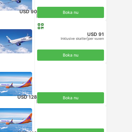
USD 90
Boka nu
Inklusive skatter
|
per vuxen
USD 91
Inklusive skatter
|
per vuxen
Boka nu
USD 128
Boka nu
Inklusive skatter
|
per vuxen