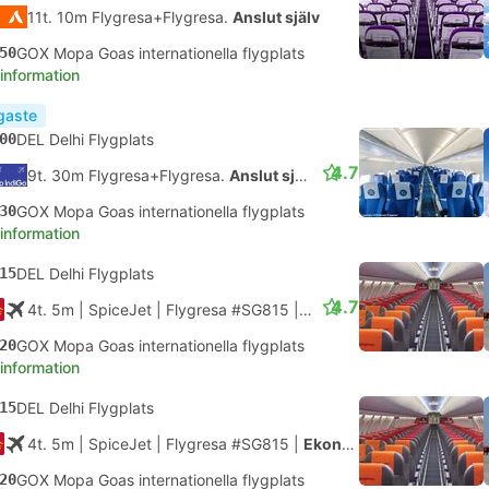
11t. 10m Flygresa+Flygresa.
Anslut själv
50
GOX Mopa Goas internationella flygplats
 information
igaste
00
DEL Delhi Flygplats
4.7
9t. 30m Flygresa+Flygresa.
Anslut själv
30
GOX Mopa Goas internationella flygplats
 information
15
DEL Delhi Flygplats
4.7
4t. 5m
| SpiceJet
|
Flygresa #SG815
|
Ekonomi
20
GOX Mopa Goas internationella flygplats
 information
15
DEL Delhi Flygplats
4t. 5m
| SpiceJet
|
Flygresa #SG815
|
Ekonomi
20
GOX Mopa Goas internationella flygplats