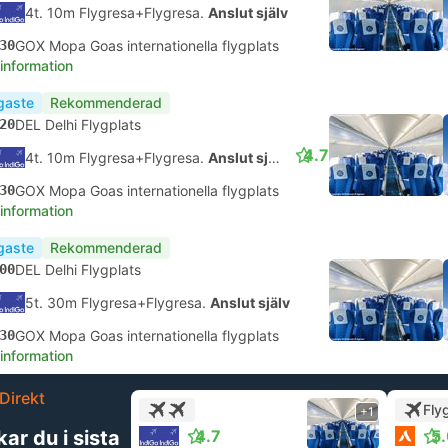
4t. 10m Flygresa+Flygresa.
Anslut själv
30
GOX Mopa Goas internationella flygplats
 information
igaste
Rekommenderad
20
DEL Delhi Flygplats
4.7
4t. 10m Flygresa+Flygresa.
Anslut själv
30
GOX Mopa Goas internationella flygplats
 information
igaste
Rekommenderad
00
DEL Delhi Flygplats
5t. 30m Flygresa+Flygresa.
Anslut själv
30
GOX Mopa Goas internationella flygplats
 information
Direkt
Fly
+1
ar du i sista
4.7
5