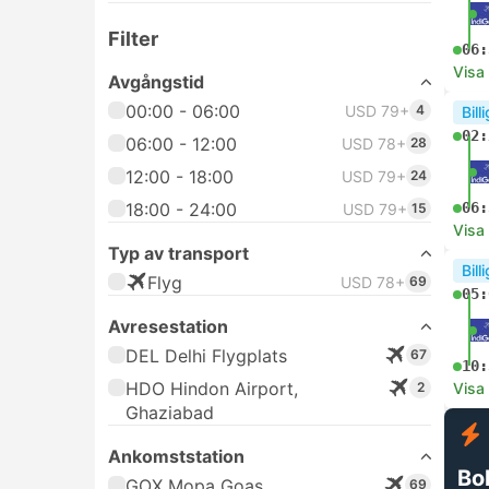
Filter
06:
Visa
Avgångstid
00:00 - 06:00
USD 79+
4
Bill
02:
06:00 - 12:00
USD 78+
28
12:00 - 18:00
USD 79+
24
18:00 - 24:00
06:
USD 79+
15
Visa
Typ av transport
Bill
Flyg
USD 78+
69
05:
Avresestation
DEL Delhi Flygplats
67
10:
HDO Hindon Airport,
2
Visa
Ghaziabad
Ankomststation
Bok
GOX Mopa Goas
69