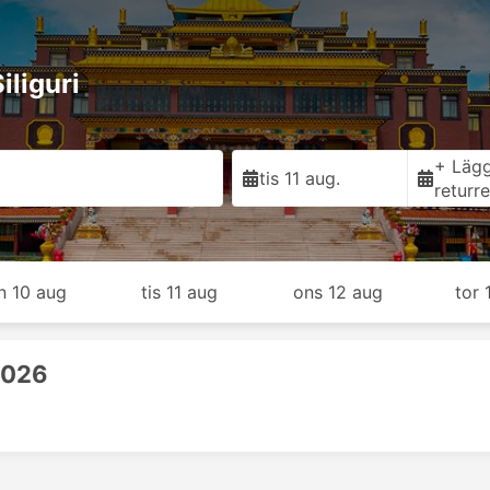
iliguri
+ Lägg 
tis 11 aug.
returr
n 10 aug
tis 11 aug
ons 12 aug
tor 
2026