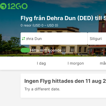
Flyg från Dehra Dun (DED) till S
0 resor (USD 0 – USD 0)
Dehra Dun
Siliguri
Hitta mitt boende
I dag
I morgon
må
Ingen Flyg hittades den 11 aug 
Try a different date.