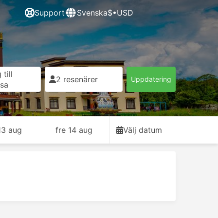
Support
Svenska
$•USD
till
2 resenärer
Uppdatering
esa
13 aug
fre 14 aug
Välj datum