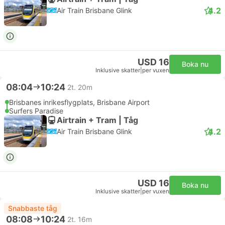
4.2
Air Train Brisbane Glink
USD 16
Boka nu
Inklusive skatter
|
per vuxen
08:04
10:24
2t. 20m
Brisbanes inrikesflygplats, Brisbane Airport
Surfers Paradise
Airtrain + Tram | Tåg
4.2
Air Train Brisbane Glink
USD 16
Boka nu
Inklusive skatter
|
per vuxen
Snabbaste tåg
08:08
10:24
2t. 16m