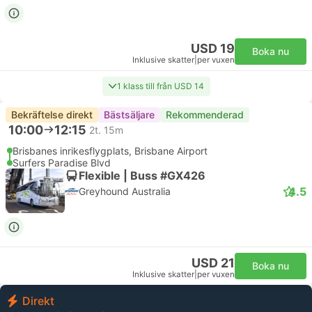
USD 19
Boka nu
Inklusive skatter
|
per vuxen
1 klass till från USD 14
Bekräftelse direkt
Bästsäljare
Rekommenderad
10:00
12:15
2t. 15m
Brisbanes inrikesflygplats, Brisbane Airport
Surfers Paradise Blvd
Flexible | Buss #GX426
4.5
Greyhound Australia
USD 21
Boka nu
Inklusive skatter
|
per vuxen
Direkt