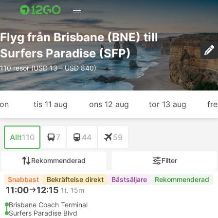
Flyg från Brisbane (BNE) till
Surfers Paradise (SFP)
110 resor (USD 13 – USD 840)
gon
tis 11 aug
ons 12 aug
tor 13 aug
fr
Allt
110
7
44
59
Rekommenderad
Filter
Snabbast
Bekräftelse direkt
Bästsäljare
Rekommenderad
11:00
12:15
1t. 15m
Brisbane Coach Terminal
Surfers Paradise Blvd