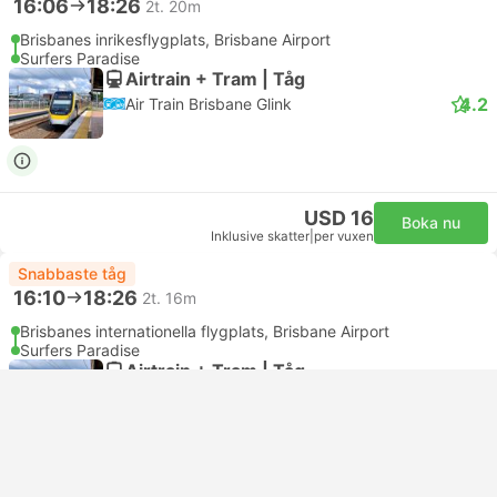
16:06
18:26
2t. 20m
Brisbanes inrikesflygplats, Brisbane Airport
Surfers Paradise
Airtrain + Tram | Tåg
4.2
Air Train Brisbane Glink
USD 16
Boka nu
Inklusive skatter
|
per vuxen
Snabbaste tåg
16:10
18:26
2t. 16m
Brisbanes internationella flygplats, Brisbane Airport
Surfers Paradise
Airtrain + Tram | Tåg
4.2
Air Train Brisbane Glink