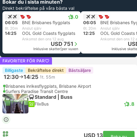
Bokar du i sista minuten?
Direkt bekräftelse på våra bästa val
5.0
06:05
BNE Brisbanes flygplats
06:05
BNE Brisbanes fly
8t. 20m
Anslut själv
6t. 20m
Anslut själv
14:25
OOL Gold Coasts flygplats
12:25
OOL Gold Coasts f
Ankomst den ons 12 aug
Ankomst den ons 12 
USD 751
US
Inklusive skatter
|
per vuxen
Inklusive skatt
FAVORITER FÖR PAR
Billigaste
Bekräftelse direkt
Bästsäljare
12:30
14:25
1t. 55m
Brisbanes inrikesflygplats, Brisbane Airport
Surfers Paradise Transit Centre
Standard | Buss
3.8
FlixBus
USD 13
Boka nu