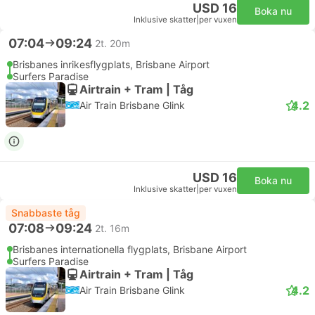
USD 16
Boka nu
Inklusive skatter
|
per vuxen
07:04
09:24
2t. 20m
Brisbanes inrikesflygplats, Brisbane Airport
Surfers Paradise
Airtrain + Tram | Tåg
4.2
Air Train Brisbane Glink
USD 16
Boka nu
Inklusive skatter
|
per vuxen
Snabbaste tåg
07:08
09:24
2t. 16m
Brisbanes internationella flygplats, Brisbane Airport
Surfers Paradise
Airtrain + Tram | Tåg
4.2
Air Train Brisbane Glink