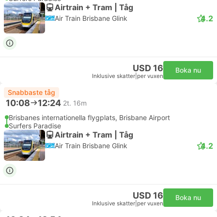
Airtrain + Tram | Tåg
4.2
Air Train Brisbane Glink
USD 16
Boka nu
Inklusive skatter
|
per vuxen
Snabbaste tåg
10:08
12:24
2t. 16m
Brisbanes internationella flygplats, Brisbane Airport
Surfers Paradise
Airtrain + Tram | Tåg
4.2
Air Train Brisbane Glink
USD 16
Boka nu
Inklusive skatter
|
per vuxen