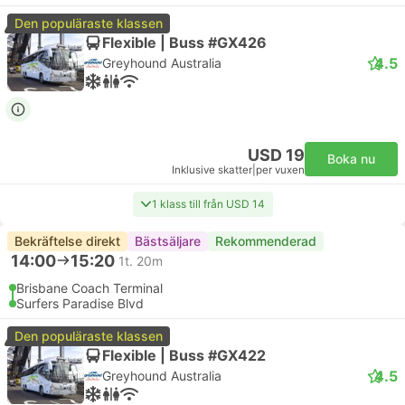
Den populäraste klassen
Flexible | Buss #GX426
4.5
Greyhound Australia
USD 19
Boka nu
Inklusive skatter
|
per vuxen
1 klass till från USD 14
Bekräftelse direkt
Bästsäljare
Rekommenderad
14:00
15:20
1t. 20m
Brisbane Coach Terminal
Surfers Paradise Blvd
Den populäraste klassen
Flexible | Buss #GX422
4.5
Greyhound Australia