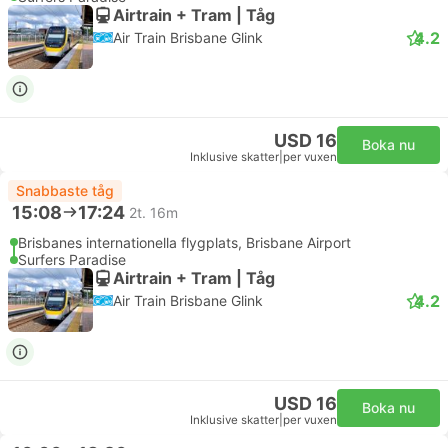
Airtrain + Tram | Tåg
4.2
Air Train Brisbane Glink
USD 16
Boka nu
Inklusive skatter
|
per vuxen
Snabbaste tåg
15:08
17:24
2t. 16m
Brisbanes internationella flygplats, Brisbane Airport
Surfers Paradise
Airtrain + Tram | Tåg
4.2
Air Train Brisbane Glink
USD 16
Boka nu
Inklusive skatter
|
per vuxen