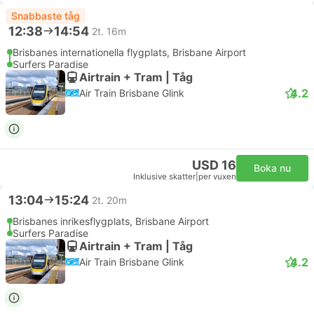
Snabbaste tåg
12:38
14:54
2t. 16m
Brisbanes internationella flygplats, Brisbane Airport
Surfers Paradise
Airtrain + Tram | Tåg
4.2
Air Train Brisbane Glink
USD 16
Boka nu
Inklusive skatter
|
per vuxen
13:04
15:24
2t. 20m
Brisbanes inrikesflygplats, Brisbane Airport
Surfers Paradise
Airtrain + Tram | Tåg
4.2
Air Train Brisbane Glink