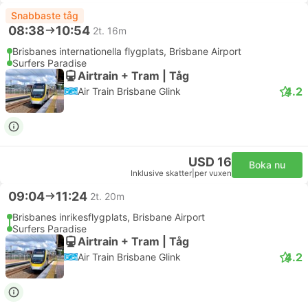
Snabbaste tåg
08:38
10:54
2t. 16m
Brisbanes internationella flygplats, Brisbane Airport
Surfers Paradise
Airtrain + Tram | Tåg
4.2
Air Train Brisbane Glink
USD 16
Boka nu
Inklusive skatter
|
per vuxen
09:04
11:24
2t. 20m
Brisbanes inrikesflygplats, Brisbane Airport
Surfers Paradise
Airtrain + Tram | Tåg
4.2
Air Train Brisbane Glink