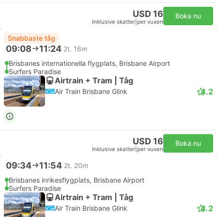
USD 16
Boka nu
Inklusive skatter
|
per vuxen
Snabbaste tåg
09:08
11:24
2t. 16m
Brisbanes internationella flygplats, Brisbane Airport
Surfers Paradise
Airtrain + Tram | Tåg
4.2
Air Train Brisbane Glink
USD 16
Boka nu
Inklusive skatter
|
per vuxen
09:34
11:54
2t. 20m
Brisbanes inrikesflygplats, Brisbane Airport
Surfers Paradise
Airtrain + Tram | Tåg
4.2
Air Train Brisbane Glink