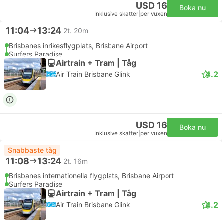
USD 16
Boka nu
Inklusive skatter
|
per vuxen
11:04
13:24
2t. 20m
Brisbanes inrikesflygplats, Brisbane Airport
Surfers Paradise
Airtrain + Tram | Tåg
4.2
Air Train Brisbane Glink
USD 16
Boka nu
Inklusive skatter
|
per vuxen
Snabbaste tåg
11:08
13:24
2t. 16m
Brisbanes internationella flygplats, Brisbane Airport
Surfers Paradise
Airtrain + Tram | Tåg
4.2
Air Train Brisbane Glink