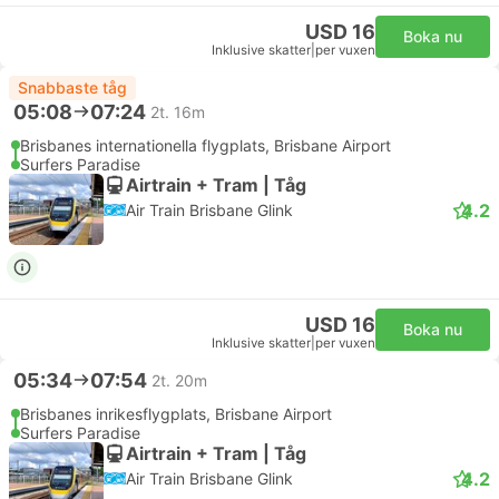
USD 16
Boka nu
Inklusive skatter
|
per vuxen
Snabbaste tåg
05:08
07:24
2t. 16m
Brisbanes internationella flygplats, Brisbane Airport
Surfers Paradise
Airtrain + Tram | Tåg
4.2
Air Train Brisbane Glink
USD 16
Boka nu
Inklusive skatter
|
per vuxen
05:34
07:54
2t. 20m
Brisbanes inrikesflygplats, Brisbane Airport
Surfers Paradise
Airtrain + Tram | Tåg
4.2
Air Train Brisbane Glink