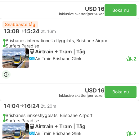
USD 16
Boka nu
Inklusive skatter
|
per vuxen
Snabbaste tåg
13:08
15:24
2t. 16m
Brisbanes internationella flygplats, Brisbane Airport
Surfers Paradise
Airtrain + Tram | Tåg
4.2
Air Train Brisbane Glink
USD 16
Boka nu
Inklusive skatter
|
per vuxen
14:04
16:24
2t. 20m
Brisbanes inrikesflygplats, Brisbane Airport
Surfers Paradise
Airtrain + Tram | Tåg
4.2
Air Train Brisbane Glink