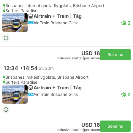
Brisbanes internationella flygplats, Brisbane Airport
Surfers Paradise
Airtrain + Tram | Tåg
4.2
Air Train Brisbane Glink
USD 16
Boka nu
Inklusive skatter
|
per vuxen
12:34
14:54
2t. 20m
Brisbanes inrikesflygplats, Brisbane Airport
Surfers Paradise
Airtrain + Tram | Tåg
4.2
Air Train Brisbane Glink
USD 16
Boka nu
Inklusive skatter
|
per vuxen