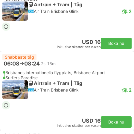
Airtrain + Tram | Tåg
4.2
Air Train Brisbane Glink
USD 16
Boka nu
Inklusive skatter
|
per vuxen
Snabbaste tåg
06:08
08:24
2t. 16m
Brisbanes internationella flygplats, Brisbane Airport
Surfers Paradise
Airtrain + Tram | Tåg
4.2
Air Train Brisbane Glink
USD 16
Boka nu
Inklusive skatter
|
per vuxen