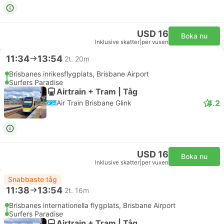
USD 16
Boka nu
Inklusive skatter
|
per vuxen
11:34
13:54
2t. 20m
Brisbanes inrikesflygplats, Brisbane Airport
Surfers Paradise
Airtrain + Tram | Tåg
4.2
Air Train Brisbane Glink
USD 16
Boka nu
Inklusive skatter
|
per vuxen
Snabbaste tåg
11:38
13:54
2t. 16m
Brisbanes internationella flygplats, Brisbane Airport
Surfers Paradise
Airtrain + Tram | Tåg