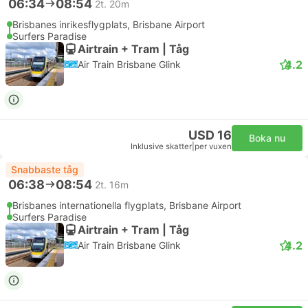
06:34
08:54
2t. 20m
Brisbanes inrikesflygplats, Brisbane Airport
Surfers Paradise
Airtrain + Tram | Tåg
4.2
Air Train Brisbane Glink
USD 16
Boka nu
Inklusive skatter
|
per vuxen
Snabbaste tåg
06:38
08:54
2t. 16m
Brisbanes internationella flygplats, Brisbane Airport
Surfers Paradise
Airtrain + Tram | Tåg
4.2
Air Train Brisbane Glink