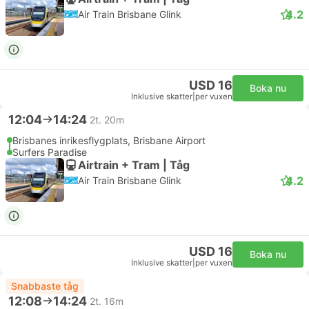
4.2
Air Train Brisbane Glink
USD 16
Boka nu
Inklusive skatter
|
per vuxen
12:04
14:24
2t. 20m
Brisbanes inrikesflygplats, Brisbane Airport
Surfers Paradise
Airtrain + Tram | Tåg
4.2
Air Train Brisbane Glink
USD 16
Boka nu
Inklusive skatter
|
per vuxen
Snabbaste tåg
12:08
14:24
2t. 16m