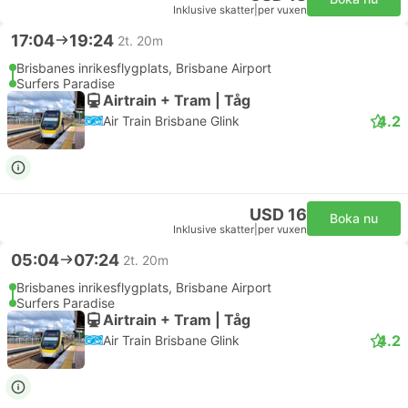
Inklusive skatter
|
per vuxen
17:04
19:24
2t. 20m
Brisbanes inrikesflygplats, Brisbane Airport
Surfers Paradise
Airtrain + Tram | Tåg
4.2
Air Train Brisbane Glink
USD 16
Boka nu
Inklusive skatter
|
per vuxen
05:04
07:24
2t. 20m
Brisbanes inrikesflygplats, Brisbane Airport
Surfers Paradise
Airtrain + Tram | Tåg
4.2
Air Train Brisbane Glink