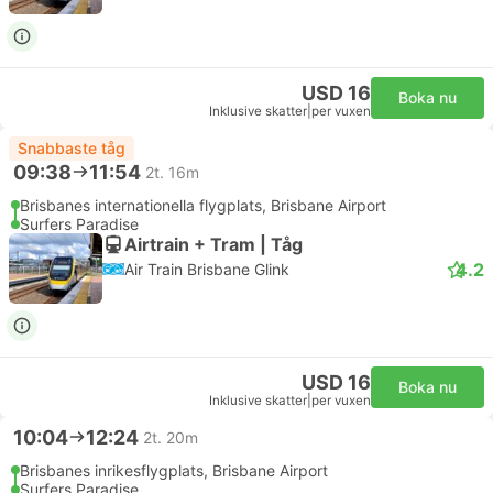
USD 16
Boka nu
Inklusive skatter
|
per vuxen
Snabbaste tåg
09:38
11:54
2t. 16m
Brisbanes internationella flygplats, Brisbane Airport
Surfers Paradise
Airtrain + Tram | Tåg
4.2
Air Train Brisbane Glink
USD 16
Boka nu
Inklusive skatter
|
per vuxen
10:04
12:24
2t. 20m
Brisbanes inrikesflygplats, Brisbane Airport
Surfers Paradise