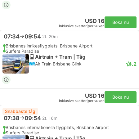
USD 16
Boka nu
Inklusive skatter
|
per vuxen
07:34
09:54
2t. 20m
Brisbanes inrikesflygplats, Brisbane Airport
Surfers Paradise
Airtrain + Tram | Tåg
4.2
Air Train Brisbane Glink
USD 16
Boka nu
Inklusive skatter
|
per vuxen
Snabbaste tåg
07:38
09:54
2t. 16m
Brisbanes internationella flygplats, Brisbane Airport
Surfers Paradise
Airtrain + Tram | Tåg