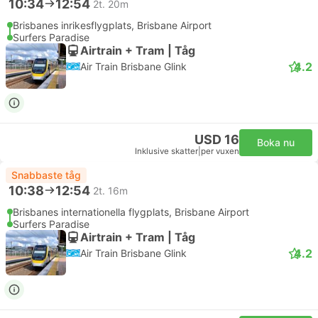
10:34
12:54
2t. 20m
Brisbanes inrikesflygplats, Brisbane Airport
Surfers Paradise
Airtrain + Tram | Tåg
4.2
Air Train Brisbane Glink
USD 16
Boka nu
Inklusive skatter
|
per vuxen
Snabbaste tåg
10:38
12:54
2t. 16m
Brisbanes internationella flygplats, Brisbane Airport
Surfers Paradise
Airtrain + Tram | Tåg
4.2
Air Train Brisbane Glink