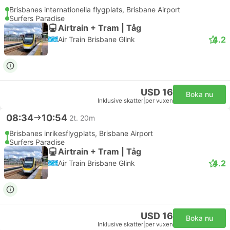
Brisbanes internationella flygplats, Brisbane Airport
Surfers Paradise
Airtrain + Tram | Tåg
4.2
Air Train Brisbane Glink
USD 16
Boka nu
Inklusive skatter
|
per vuxen
08:34
10:54
2t. 20m
Brisbanes inrikesflygplats, Brisbane Airport
Surfers Paradise
Airtrain + Tram | Tåg
4.2
Air Train Brisbane Glink
USD 16
Boka nu
Inklusive skatter
|
per vuxen