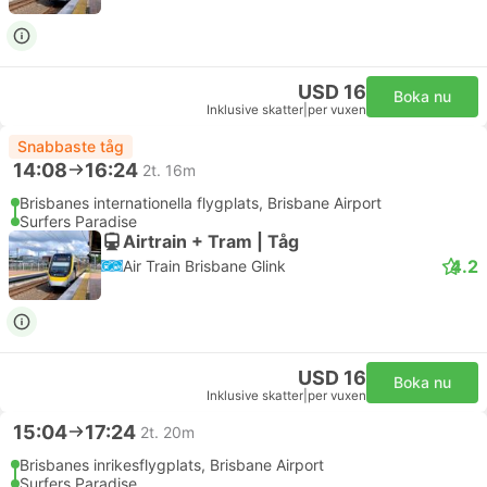
USD 16
Boka nu
Inklusive skatter
|
per vuxen
Snabbaste tåg
14:08
16:24
2t. 16m
Brisbanes internationella flygplats, Brisbane Airport
Surfers Paradise
Airtrain + Tram | Tåg
4.2
Air Train Brisbane Glink
USD 16
Boka nu
Inklusive skatter
|
per vuxen
15:04
17:24
2t. 20m
Brisbanes inrikesflygplats, Brisbane Airport
Surfers Paradise