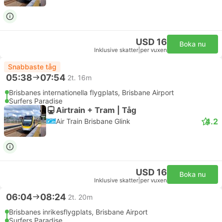
USD 16
Boka nu
Inklusive skatter
|
per vuxen
Snabbaste tåg
05:38
07:54
2t. 16m
Brisbanes internationella flygplats, Brisbane Airport
Surfers Paradise
Airtrain + Tram | Tåg
4.2
Air Train Brisbane Glink
USD 16
Boka nu
Inklusive skatter
|
per vuxen
06:04
08:24
2t. 20m
Brisbanes inrikesflygplats, Brisbane Airport
Surfers Paradise