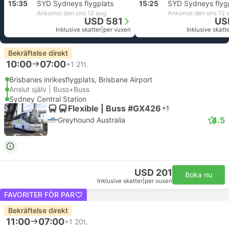
15:35
SYD Sydneys flygplats
15:25
SYD Sydneys flyg
Ankomst den ons 12 aug
Ankomst den ons 12 
USD 581
US
Inklusive skatter
|
per vuxen
Inklusive skatt
Bekräftelse direkt
10:00
07:00
+1
21t.
Brisbanes inrikesflygplats, Brisbane Airport
Anslut själv | Buss+Buss
Sydney Central Station
Flexible | Buss #GX426
+1
4.5
Greyhound Australia
USD 201
Boka nu
Inklusive skatter
|
per vuxen
FAVORITER FÖR PAR
Bekräftelse direkt
11:00
07:00
+1
20t.