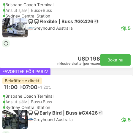
Brisbane Coach Terminal
Anslut själv | Buss+Buss
Sydney Central Station
Flexible | Buss #GX426
+1
4.5
Greyhound Australia
USD 198
Boka nu
Inklusive skatter
|
per vuxen
FAVORITER FÖR PAR
Bekräftelse direkt
11:00
07:00
+1
20t.
Brisbane Coach Terminal
Anslut själv | Buss+Buss
Sydney Central Station
Early Bird | Buss #GX426
+1
4.5
Greyhound Australia