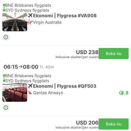
BNE Brisbanes flygplats
SYD Sydneys flygplats
Ekonomi | Flygresa #VA908
Virgin Australia
USD 238
Boka nu
Inklusive skatter
|
per vuxen
06:15
08:00
1t. 45m
BNE Brisbanes flygplats
SYD Sydneys flygplats
Ekonomi | Flygresa #QF503
4.8
Qantas Airways
USD 206
Boka nu
Inklusive skatter
|
per vuxen