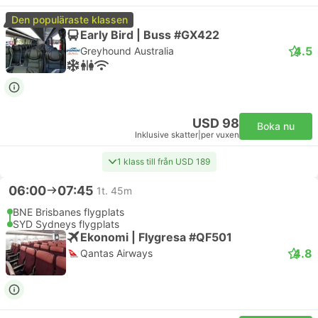
Den populäraste klassen
Early Bird | Buss #GX422
4.5
Greyhound Australia
USD 98
Boka nu
Inklusive skatter
|
per vuxen
1 klass till från USD 189
06:00
07:45
1t. 45m
BNE Brisbanes flygplats
SYD Sydneys flygplats
Ekonomi | Flygresa #QF501
4.8
Qantas Airways