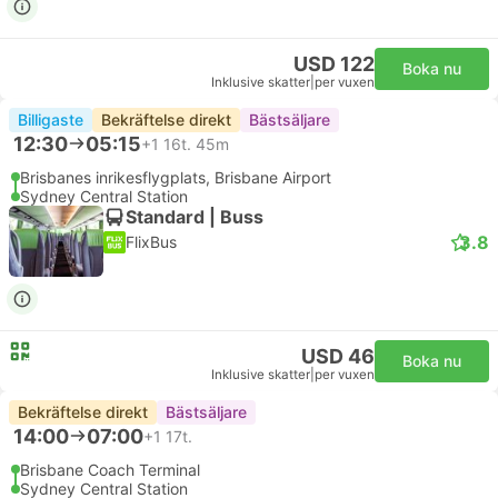
USD 122
Boka nu
Inklusive skatter
|
per vuxen
Billigaste
Bekräftelse direkt
Bästsäljare
12:30
05:15
+1
16t. 45m
Brisbanes inrikesflygplats, Brisbane Airport
Sydney Central Station
Standard | Buss
3.8
FlixBus
USD 46
Boka nu
Inklusive skatter
|
per vuxen
Bekräftelse direkt
Bästsäljare
14:00
07:00
+1
17t.
Brisbane Coach Terminal
Sydney Central Station