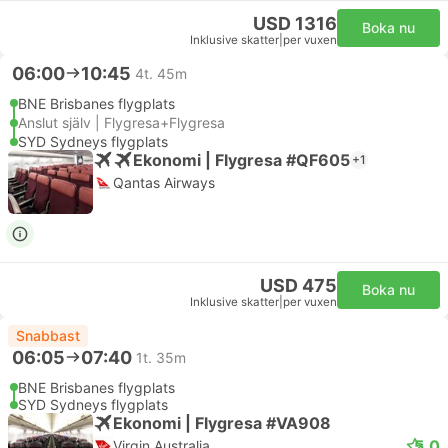
USD 1316
Boka nu
Inklusive skatter
|
per vuxen
06:00
10:45
4t. 45m
BNE Brisbanes flygplats
Anslut själv | Flygresa+Flygresa
SYD Sydneys flygplats
Ekonomi | Flygresa #QF605
+1
Qantas Airways
USD 475
Boka nu
Inklusive skatter
|
per vuxen
Snabbast
06:05
07:40
1t. 35m
BNE Brisbanes flygplats
SYD Sydneys flygplats
Ekonomi | Flygresa #VA908
5.0
Virgin Australia