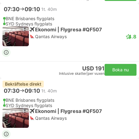
07:30
09:10
1t. 40m
BNE Brisbanes flygplats
SYD Sydneys flygplats
Ekonomi | Flygresa #QF507
4.8
Qantas Airways
USD 191
Boka nu
Inklusive skatter
|
per vuxen
Bekräftelse direkt
07:30
09:10
1t. 40m
BNE Brisbanes flygplats
SYD Sydneys flygplats
Ekonomi | Flygresa #QF507
Qantas Airways