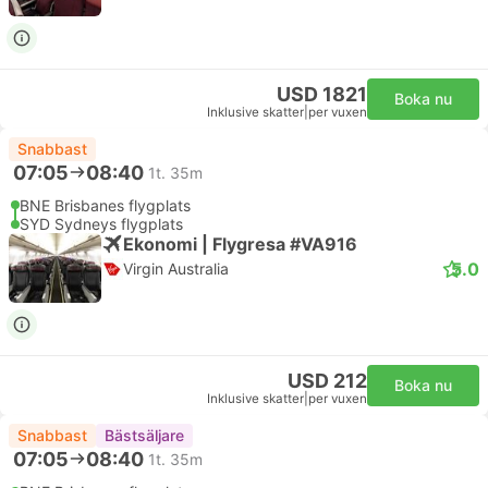
USD 1821
Boka nu
Inklusive skatter
|
per vuxen
Snabbast
07:05
08:40
1t. 35m
BNE Brisbanes flygplats
SYD Sydneys flygplats
Ekonomi | Flygresa #VA916
5.0
Virgin Australia
USD 212
Boka nu
Inklusive skatter
|
per vuxen
Snabbast
Bästsäljare
07:05
08:40
1t. 35m