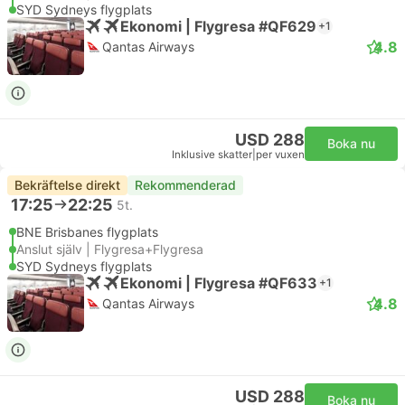
SYD Sydneys flygplats
Ekonomi | Flygresa #QF629
+1
4.8
Qantas Airways
USD 288
Boka nu
Inklusive skatter
|
per vuxen
Bekräftelse direkt
Rekommenderad
17:25
22:25
5t.
BNE Brisbanes flygplats
Anslut själv | Flygresa+Flygresa
SYD Sydneys flygplats
Ekonomi | Flygresa #QF633
+1
4.8
Qantas Airways
USD 288
Boka nu