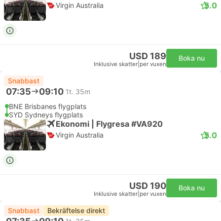
5.0
Virgin Australia
USD 189
Boka nu
Inklusive skatter
|
per vuxen
Snabbast
07:35
09:10
1t. 35m
BNE Brisbanes flygplats
SYD Sydneys flygplats
Ekonomi | Flygresa #VA920
5.0
Virgin Australia
USD 190
Boka nu
Inklusive skatter
|
per vuxen
Snabbast
Bekräftelse direkt