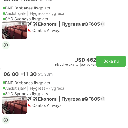
BNE Brisbanes flygplats
Anslut själv | Flygresa+Flygresa
SYD Sydneys flygplats
Ekonomi | Flygresa #QF605
+1
Qantas Airways
USD 462
Boka nu
Inklusive skatter
|
per vuxen
06:00
11:30
5t. 30m
BNE Brisbanes flygplats
Anslut själv | Flygresa+Flygresa
SYD Sydneys flygplats
Ekonomi | Flygresa #QF605
+1
Qantas Airways