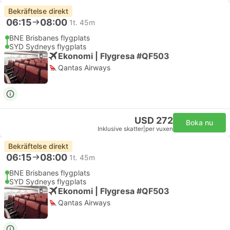
Bekräftelse direkt
06:15
08:00
1t. 45m
BNE Brisbanes flygplats
SYD Sydneys flygplats
Ekonomi | Flygresa #QF503
Qantas Airways
USD 272
Boka nu
Inklusive skatter
|
per vuxen
Bekräftelse direkt
06:15
08:00
1t. 45m
BNE Brisbanes flygplats
SYD Sydneys flygplats
Ekonomi | Flygresa #QF503
Qantas Airways