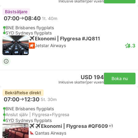
Inklusive skatter
|
per vuxen
Bästsäljare
07:00
08:40
1t. 40m
BNE Brisbanes flygplats
SYD Sydneys flygplats
Ekonomi | Flygresa #JQ811
4.3
Jetstar Airways
USD 194
Boka nu
Inklusive skatter
|
per vuxen
Bekräftelse direkt
07:00
12:30
5t. 30m
BNE Brisbanes flygplats
Anslut själv | Flygresa+Flygresa
SYD Sydneys flygplats
Ekonomi | Flygresa #QF609
+1
Qantas Airways