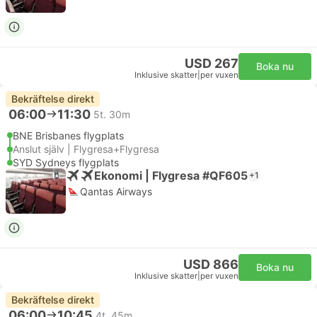
USD 267
Boka nu
Inklusive skatter
|
per vuxen
Bekräftelse direkt
06:00
11:30
5t. 30m
BNE Brisbanes flygplats
Anslut själv | Flygresa+Flygresa
SYD Sydneys flygplats
Ekonomi | Flygresa #QF605
+1
Qantas Airways
USD 866
Boka nu
Inklusive skatter
|
per vuxen
Bekräftelse direkt
06:00
10:45
4t. 45m