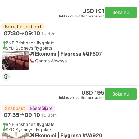
USD 191
Boka nu
Inklusive skatter
|
per vuxen
Bekräftelse direkt
07:30
09:10
1t. 40m
BNE Brisbanes flygplats
SYD Sydneys flygplats
Ekonomi | Flygresa #QF507
Qantas Airways
USD 195
Boka nu
Inklusive skatter
|
per vuxen
Snabbast
Bästsäljare
07:35
09:10
1t. 35m
BNE Brisbanes flygplats
SYD Sydneys flygplats
Ekonomi | Flygresa #VA920