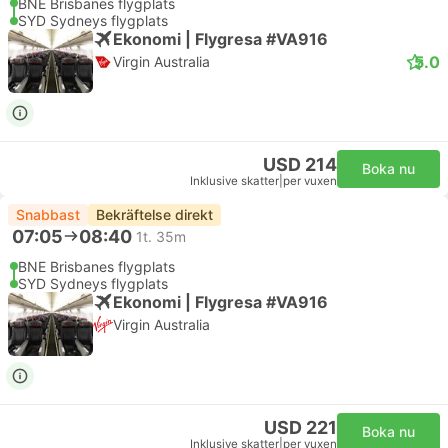
BNE Brisbanes flygplats
SYD Sydneys flygplats
Ekonomi | Flygresa #VA916
5.0
Virgin Australia
USD 214
Boka nu
Inklusive skatter
|
per vuxen
Snabbast
Bekräftelse direkt
07:05
08:40
1t. 35m
BNE Brisbanes flygplats
SYD Sydneys flygplats
Ekonomi | Flygresa #VA916
Virgin Australia
USD 221
Boka nu
Inklusive skatter
|
per vuxen