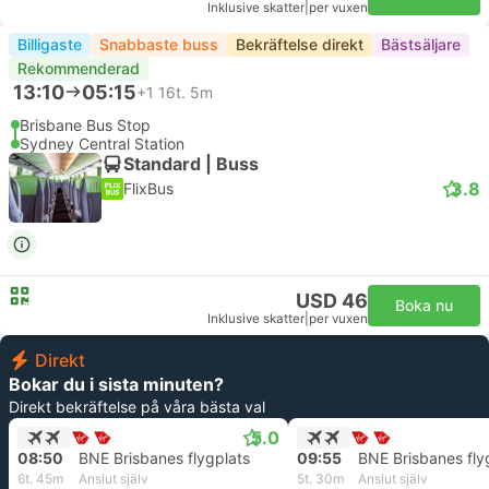
Inklusive skatter
|
per vuxen
Billigaste
Snabbaste buss
Bekräftelse direkt
Bästsäljare
Rekommenderad
13:10
05:15
+1
16t. 5m
Brisbane Bus Stop
Sydney Central Station
Standard | Buss
3.8
FlixBus
USD 46
Boka nu
Inklusive skatter
|
per vuxen
Direkt
Bokar du i sista minuten?
Direkt bekräftelse på våra bästa val
5.0
08:50
BNE Brisbanes flygplats
09:55
BNE Brisbanes fly
6t. 45m
Anslut själv
5t. 30m
Anslut själv