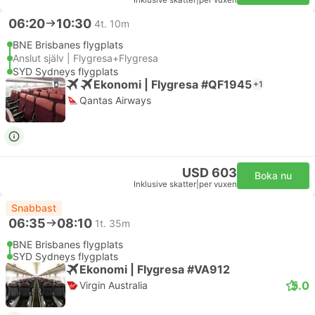
Inklusive skatter
|
per vuxen
06:20
10:30
4t. 10m
BNE Brisbanes flygplats
Anslut själv | Flygresa+Flygresa
SYD Sydneys flygplats
Ekonomi | Flygresa #QF1945
+1
Qantas Airways
USD 603
Boka nu
Inklusive skatter
|
per vuxen
Snabbast
06:35
08:10
1t. 35m
BNE Brisbanes flygplats
SYD Sydneys flygplats
Ekonomi | Flygresa #VA912
5.0
Virgin Australia