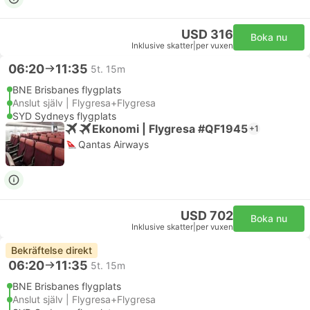
USD 316
Boka nu
Inklusive skatter
|
per vuxen
06:20
11:35
5t. 15m
BNE Brisbanes flygplats
Anslut själv | Flygresa+Flygresa
SYD Sydneys flygplats
Ekonomi | Flygresa #QF1945
+1
Qantas Airways
USD 702
Boka nu
Inklusive skatter
|
per vuxen
Bekräftelse direkt
06:20
11:35
5t. 15m
BNE Brisbanes flygplats
Anslut själv | Flygresa+Flygresa