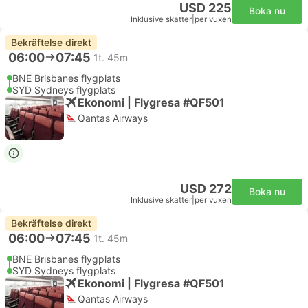
USD 225
Boka nu
Inklusive skatter
|
per vuxen
Bekräftelse direkt
06:00
07:45
1t. 45m
BNE Brisbanes flygplats
SYD Sydneys flygplats
Ekonomi | Flygresa #QF501
Qantas Airways
USD 272
Boka nu
Inklusive skatter
|
per vuxen
Bekräftelse direkt
06:00
07:45
1t. 45m
BNE Brisbanes flygplats
SYD Sydneys flygplats
Ekonomi | Flygresa #QF501
Qantas Airways