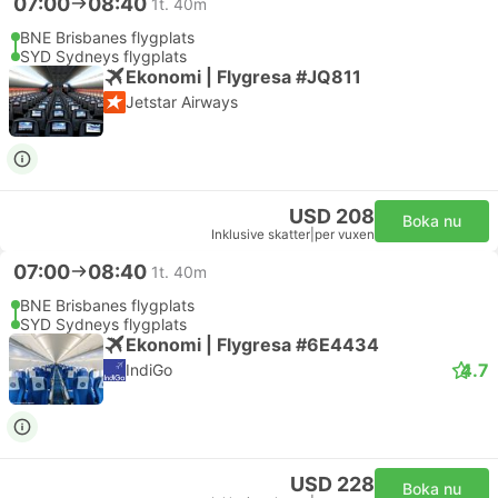
07:00
08:40
1t. 40m
BNE Brisbanes flygplats
SYD Sydneys flygplats
Ekonomi | Flygresa #JQ811
Jetstar Airways
USD 208
Boka nu
Inklusive skatter
|
per vuxen
07:00
08:40
1t. 40m
BNE Brisbanes flygplats
SYD Sydneys flygplats
Ekonomi | Flygresa #6E4434
4.7
IndiGo
USD 228
Boka nu