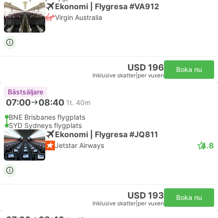
Ekonomi | Flygresa #VA912
Virgin Australia
USD 196
Boka nu
Inklusive skatter
|
per vuxen
Bästsäljare
07:00
08:40
1t. 40m
BNE Brisbanes flygplats
SYD Sydneys flygplats
Ekonomi | Flygresa #JQ811
4.8
Jetstar Airways
USD 193
Boka nu
Inklusive skatter
|
per vuxen