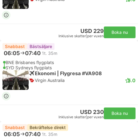
USD 229
Boka nu
Inklusive skatter
|
per vuxen
Snabbast
Bästsäljare
06:05
07:40
1t. 35m
BNE Brisbanes flygplats
SYD Sydneys flygplats
Ekonomi | Flygresa #VA908
5.0
Virgin Australia
USD 230
Boka nu
Inklusive skatter
|
per vuxen
Snabbast
Bekräftelse direkt
06:05
07:40
1t. 35m