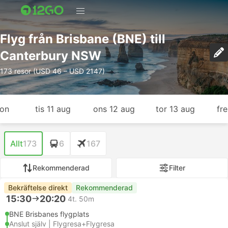
Flyg från Brisbane (BNE) till
Canterbury NSW
173 resor (USD 46 – USD 2147)
gon
tis 11 aug
ons 12 aug
tor 13 aug
fr
Allt
173
6
167
Rekommenderad
Filter
Bekräftelse direkt
Rekommenderad
15:30
20:20
4t. 50m
BNE Brisbanes flygplats
Anslut själv | Flygresa+Flygresa