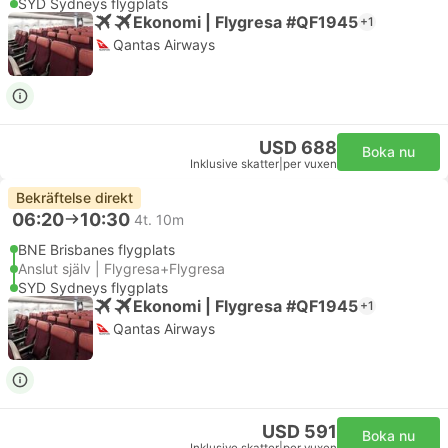
SYD Sydneys flygplats
Ekonomi | Flygresa #QF1945
+1
Qantas Airways
USD 688
Boka nu
Inklusive skatter
|
per vuxen
Bekräftelse direkt
06:20
10:30
4t. 10m
BNE Brisbanes flygplats
Anslut själv | Flygresa+Flygresa
SYD Sydneys flygplats
Ekonomi | Flygresa #QF1945
+1
Qantas Airways
USD 591
Boka nu