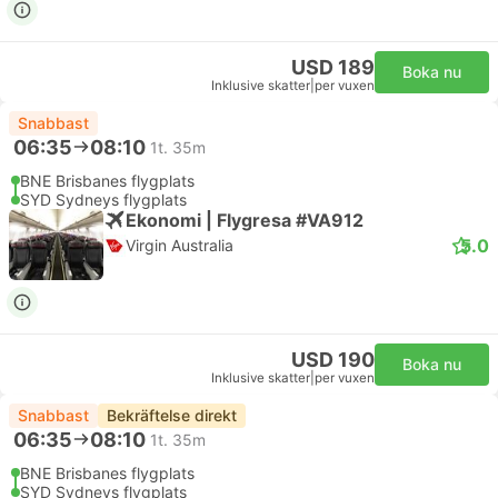
USD 189
Boka nu
Inklusive skatter
|
per vuxen
Snabbast
06:35
08:10
1t. 35m
BNE Brisbanes flygplats
SYD Sydneys flygplats
Ekonomi | Flygresa #VA912
5.0
Virgin Australia
USD 190
Boka nu
Inklusive skatter
|
per vuxen
Snabbast
Bekräftelse direkt
06:35
08:10
1t. 35m
BNE Brisbanes flygplats
SYD Sydneys flygplats