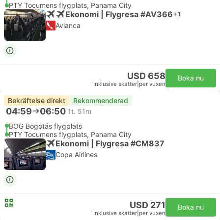
PTY Tocumens flygplats, Panama City
Ekonomi | Flygresa #AV366
+1
Avianca
USD 658
Boka nu
Inklusive skatter
|
per vuxen
Bekräftelse direkt
Rekommenderad
04:59
06:50
1t. 51m
BOG Bogotás flygplats
PTY Tocumens flygplats, Panama City
Ekonomi | Flygresa #CM837
Copa Airlines
USD 271
Boka nu
Inklusive skatter
|
per vuxen