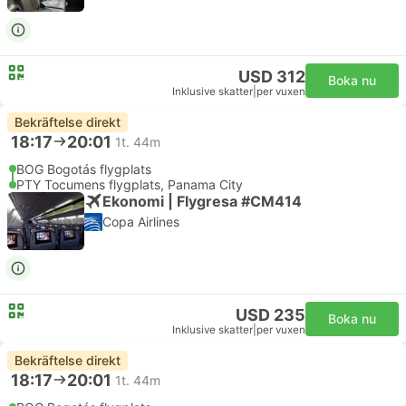
USD 312
Boka nu
Inklusive skatter
|
per vuxen
Bekräftelse direkt
18:17
20:01
1t. 44m
BOG Bogotás flygplats
PTY Tocumens flygplats, Panama City
Ekonomi | Flygresa #CM414
Copa Airlines
USD 235
Boka nu
Inklusive skatter
|
per vuxen
Bekräftelse direkt
18:17
20:01
1t. 44m