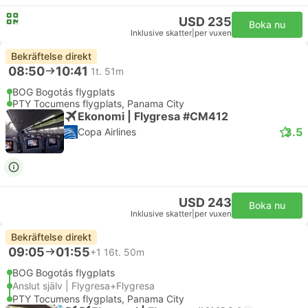
USD 235
Boka nu
Inklusive skatter
|
per vuxen
Bekräftelse direkt
08:50
10:41
1t. 51m
BOG Bogotás flygplats
PTY Tocumens flygplats, Panama City
Ekonomi | Flygresa #CM412
3.5
Copa Airlines
USD 243
Boka nu
Inklusive skatter
|
per vuxen
Bekräftelse direkt
09:05
01:55
+1
16t. 50m
BOG Bogotás flygplats
Anslut själv | Flygresa+Flygresa
PTY Tocumens flygplats, Panama City