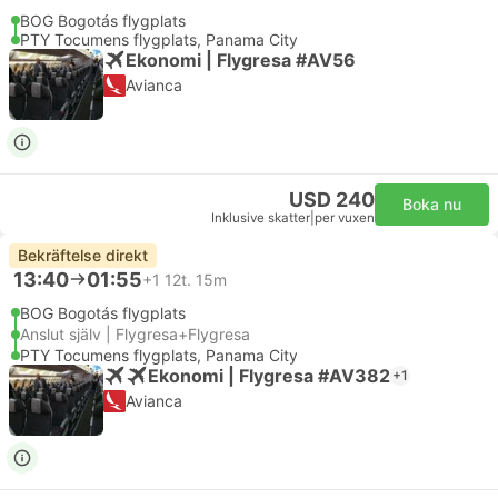
BOG Bogotás flygplats
PTY Tocumens flygplats, Panama City
Ekonomi | Flygresa #AV56
Avianca
USD 240
Boka nu
Inklusive skatter
|
per vuxen
Bekräftelse direkt
13:40
01:55
+1
12t. 15m
BOG Bogotás flygplats
Anslut själv | Flygresa+Flygresa
PTY Tocumens flygplats, Panama City
Ekonomi | Flygresa #AV382
+1
Avianca