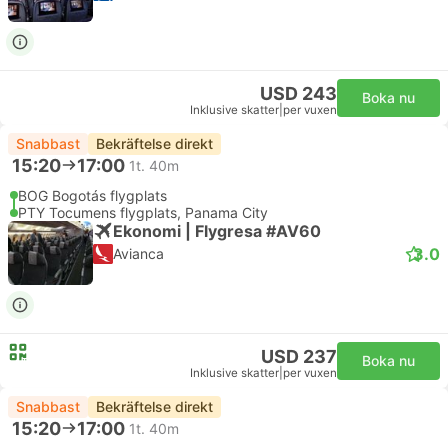
USD 243
Boka nu
Inklusive skatter
|
per vuxen
Snabbast
Bekräftelse direkt
15:20
17:00
1t. 40m
BOG Bogotás flygplats
PTY Tocumens flygplats, Panama City
Ekonomi | Flygresa #AV60
3.0
Avianca
USD 237
Boka nu
Inklusive skatter
|
per vuxen
Snabbast
Bekräftelse direkt
15:20
17:00
1t. 40m