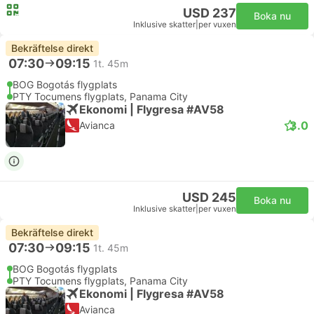
USD 237
Boka nu
Inklusive skatter
|
per vuxen
Bekräftelse direkt
07:30
09:15
1t. 45m
BOG Bogotás flygplats
PTY Tocumens flygplats, Panama City
Ekonomi | Flygresa #AV58
3.0
Avianca
USD 245
Boka nu
Inklusive skatter
|
per vuxen
Bekräftelse direkt
07:30
09:15
1t. 45m
BOG Bogotás flygplats
PTY Tocumens flygplats, Panama City
Ekonomi | Flygresa #AV58
Avianca