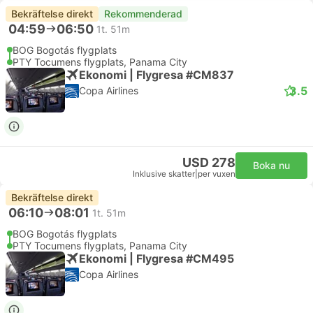
Bekräftelse direkt
Rekommenderad
04:59
06:50
1t. 51m
BOG Bogotás flygplats
PTY Tocumens flygplats, Panama City
Ekonomi | Flygresa #CM837
3.5
Copa Airlines
USD 278
Boka nu
Inklusive skatter
|
per vuxen
Bekräftelse direkt
06:10
08:01
1t. 51m
BOG Bogotás flygplats
PTY Tocumens flygplats, Panama City
Ekonomi | Flygresa #CM495
Copa Airlines