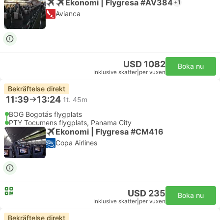
Ekonomi | Flygresa #AV384
+1
Avianca
USD 1082
Boka nu
Inklusive skatter
|
per vuxen
Bekräftelse direkt
11:39
13:24
1t. 45m
BOG Bogotás flygplats
PTY Tocumens flygplats, Panama City
Ekonomi | Flygresa #CM416
Copa Airlines
USD 235
Boka nu
Inklusive skatter
|
per vuxen
Bekräftelse direkt