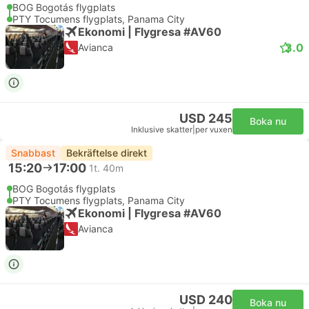
BOG Bogotás flygplats
PTY Tocumens flygplats, Panama City
Ekonomi | Flygresa #AV60
3.0
Avianca
USD 245
Boka nu
Inklusive skatter
|
per vuxen
Snabbast
Bekräftelse direkt
15:20
17:00
1t. 40m
BOG Bogotás flygplats
PTY Tocumens flygplats, Panama City
Ekonomi | Flygresa #AV60
Avianca
USD 240
Boka nu