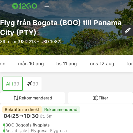
Flyg från Bogota (BOG) till Panama
City (PTY)
39 resor (USD 213 – USD 1082)
gon
mån 10 aug
tis 11 aug
ons 12 aug
to
Allt
39
39
Rekommenderad
Filter
Bekräftelse direkt
Rekommenderad
04:25
10:30
6t. 5m
BOG Bogotás flygplats
Anslut själv | Flygresa+Flygresa