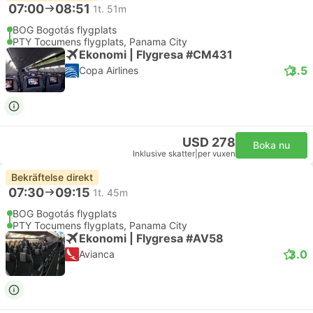
07:00
08:51
1t. 51m
BOG Bogotás flygplats
PTY Tocumens flygplats, Panama City
Ekonomi | Flygresa #CM431
3.5
Copa Airlines
USD 278
Boka nu
Inklusive skatter
|
per vuxen
Bekräftelse direkt
07:30
09:15
1t. 45m
BOG Bogotás flygplats
PTY Tocumens flygplats, Panama City
Ekonomi | Flygresa #AV58
3.0
Avianca