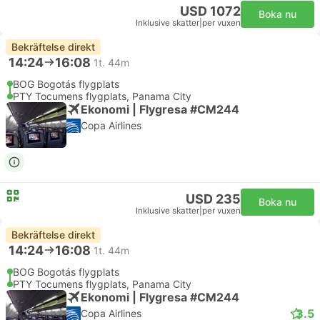
USD 1072
Boka nu
Inklusive skatter
|
per vuxen
Bekräftelse direkt
14:24
16:08
1t. 44m
BOG Bogotás flygplats
PTY Tocumens flygplats, Panama City
Ekonomi | Flygresa #CM244
Copa Airlines
USD 235
Boka nu
Inklusive skatter
|
per vuxen
Bekräftelse direkt
14:24
16:08
1t. 44m
BOG Bogotás flygplats
PTY Tocumens flygplats, Panama City
Ekonomi | Flygresa #CM244
3.5
Copa Airlines