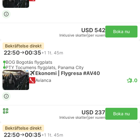
USD 542
Boka nu
Inklusive skatter
|
per vuxen
Bekräftelse direkt
22:50
00:35
+1
1t. 45m
BOG Bogotás flygplats
PTY Tocumens flygplats, Panama City
Ekonomi | Flygresa #AV40
3.0
Avianca
USD 237
Boka nu
Inklusive skatter
|
per vuxen
Bekräftelse direkt
22:50
00:35
+1
1t. 45m