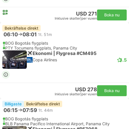
USD 271
Boka nu
Inklusive skatter
|
per vuxen
Bekräftelse direkt
06:10
08:01
1t. 51m
BOG Bogotás flygplats
PTY Tocumens flygplats, Panama City
Ekonomi | Flygresa #CM495
3.5
Copa Airlines
USD 278
Boka nu
Inklusive skatter
|
per vuxen
Billigaste
Bekräftelse direkt
06:15
07:59
1t. 44m
BOG Bogotás flygplats
BLB Panama Pacifico International Airport, Panama City
Ekonomi | Flygresa #P57068