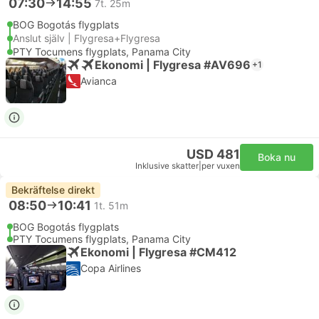
07:30
14:55
7t. 25m
BOG Bogotás flygplats
Anslut själv | Flygresa+Flygresa
PTY Tocumens flygplats, Panama City
Ekonomi | Flygresa #AV696
+1
Avianca
USD 481
Boka nu
Inklusive skatter
|
per vuxen
Bekräftelse direkt
08:50
10:41
1t. 51m
BOG Bogotás flygplats
PTY Tocumens flygplats, Panama City
Ekonomi | Flygresa #CM412
Copa Airlines