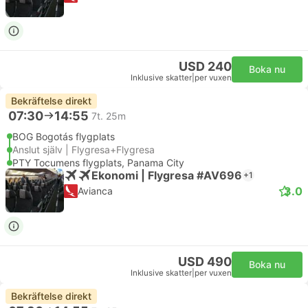
USD 240
Boka nu
Inklusive skatter
|
per vuxen
Bekräftelse direkt
07:30
14:55
7t. 25m
BOG Bogotás flygplats
Anslut själv | Flygresa+Flygresa
PTY Tocumens flygplats, Panama City
Ekonomi | Flygresa #AV696
+1
3.0
Avianca
USD 490
Boka nu
Inklusive skatter
|
per vuxen
Bekräftelse direkt