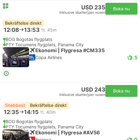
USD 235
Boka nu
Inklusive skatter
|
per vuxen
Bekräftelse direkt
12:08
13:53
1t. 45m
BOG Bogotás flygplats
PTY Tocumens flygplats, Panama City
Ekonomi | Flygresa #CM335
3.5
Copa Airlines
USD 243
Boka nu
Inklusive skatter
|
per vuxen
Snabbast
Bekräftelse direkt
12:35
14:15
1t. 40m
BOG Bogotás flygplats
PTY Tocumens flygplats, Panama City
Ekonomi | Flygresa #AV56
3.0
Avianca