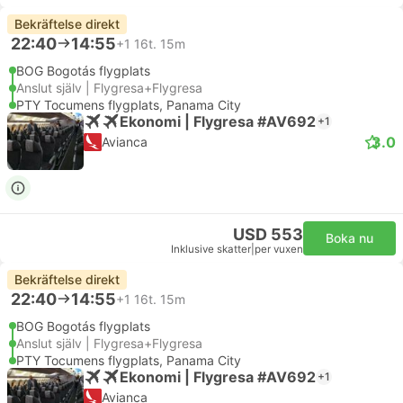
Bekräftelse direkt
22:40
14:55
+1
16t. 15m
BOG Bogotás flygplats
Anslut själv | Flygresa+Flygresa
PTY Tocumens flygplats, Panama City
Ekonomi | Flygresa #AV692
+1
3.0
Avianca
USD 553
Boka nu
Inklusive skatter
|
per vuxen
Bekräftelse direkt
22:40
14:55
+1
16t. 15m
BOG Bogotás flygplats
Anslut själv | Flygresa+Flygresa
PTY Tocumens flygplats, Panama City
Ekonomi | Flygresa #AV692
+1
Avianca