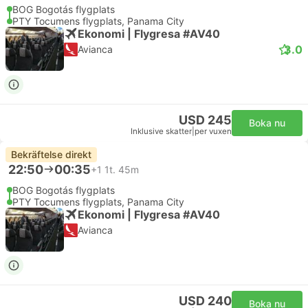
BOG Bogotás flygplats
PTY Tocumens flygplats, Panama City
Ekonomi | Flygresa #AV40
3.0
Avianca
USD 245
Boka nu
Inklusive skatter
|
per vuxen
Bekräftelse direkt
22:50
00:35
+1
1t. 45m
BOG Bogotás flygplats
PTY Tocumens flygplats, Panama City
Ekonomi | Flygresa #AV40
Avianca
USD 240
Boka nu