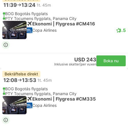
11:39
13:24
1t. 45m
BOG Bogotás flygplats
PTY Tocumens flygplats, Panama City
Ekonomi | Flygresa #CM416
3.5
Copa Airlines
USD 243
Boka nu
Inklusive skatter
|
per vuxen
Bekräftelse direkt
12:08
13:53
1t. 45m
BOG Bogotás flygplats
PTY Tocumens flygplats, Panama City
Ekonomi | Flygresa #CM335
Copa Airlines