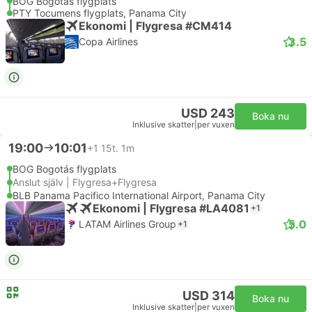
BOG Bogotás flygplats
PTY Tocumens flygplats, Panama City
Ekonomi | Flygresa #CM414
3.5
Copa Airlines
USD 243
Boka nu
Inklusive skatter
|
per vuxen
19:00
10:01
+1
15t. 1m
BOG Bogotás flygplats
Anslut själv | Flygresa+Flygresa
BLB Panama Pacifico International Airport, Panama City
Ekonomi | Flygresa #LA4081
+1
5.0
LATAM Airlines Group
+1
USD 314
Boka nu
Inklusive skatter
|
per vuxen