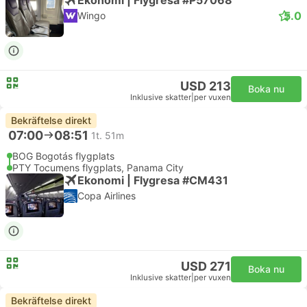
5.0
Wingo
USD 213
Boka nu
Inklusive skatter
|
per vuxen
Bekräftelse direkt
07:00
08:51
1t. 51m
BOG Bogotás flygplats
PTY Tocumens flygplats, Panama City
Ekonomi | Flygresa #CM431
Copa Airlines
USD 271
Boka nu
Inklusive skatter
|
per vuxen
Bekräftelse direkt