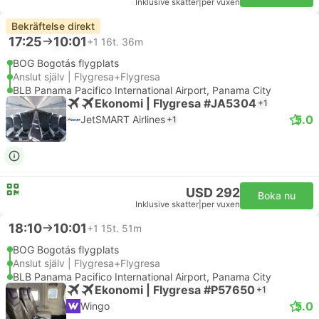
Inklusive skatter
|
per vuxen
Bekräftelse direkt
17:25
10:01
+1
16t. 36m
BOG Bogotás flygplats
Anslut själv | Flygresa+Flygresa
BLB Panama Pacifico International Airport, Panama City
Ekonomi | Flygresa #JA5304
+1
5.0
JetSMART Airlines
+1
USD 292
Boka nu
Inklusive skatter
|
per vuxen
18:10
10:01
+1
15t. 51m
BOG Bogotás flygplats
Anslut själv | Flygresa+Flygresa
BLB Panama Pacifico International Airport, Panama City
Ekonomi | Flygresa #P57650
+1
5.0
Wingo