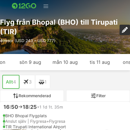
Flyg från Bhopal (BHO) till Tirupati
(TIR)
4 resor (USD 243 – USD 777)
gon
sön 9 aug
mån 10 aug
tis 11 aug
ons
Allt
4
3
1
Rekommenderad
Filter
16:50
18:25
+1
1d 1t. 35m
BHO Bhopal Flygplats
Anslut själv | Flygresa+Flygresa
TIR Tirupati International Airport