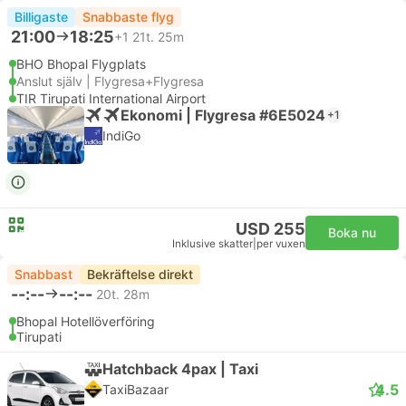
Billigaste
Snabbaste flyg
21:00
18:25
+1
21t. 25m
BHO Bhopal Flygplats
Anslut själv | Flygresa+Flygresa
TIR Tirupati International Airport
Ekonomi | Flygresa #6E5024
+1
IndiGo
USD 255
Boka nu
Inklusive skatter
|
per vuxen
Snabbast
Bekräftelse direkt
--:--
--:--
20t. 28m
Bhopal Hotellöverföring
Tirupati
Hatchback 4pax | Taxi
4.5
TaxiBazaar