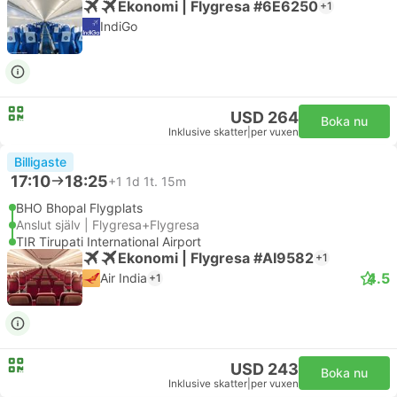
Ekonomi | Flygresa #6E6250
+1
IndiGo
USD 264
Boka nu
Inklusive skatter
|
per vuxen
Billigaste
17:10
18:25
+1
1d 1t. 15m
BHO Bhopal Flygplats
Anslut själv | Flygresa+Flygresa
TIR Tirupati International Airport
Ekonomi | Flygresa #AI9582
+1
4.5
Air India
+1
USD 243
Boka nu
Inklusive skatter
|
per vuxen