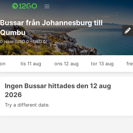
Bussar från Johannesburg till
Qumbu
0 resor (USD 0 – USD 0)
gon
tis 11 aug
ons 12 aug
tor 13 aug
fr
Ingen Bussar hittades den 12 aug
2026
Try a different date.