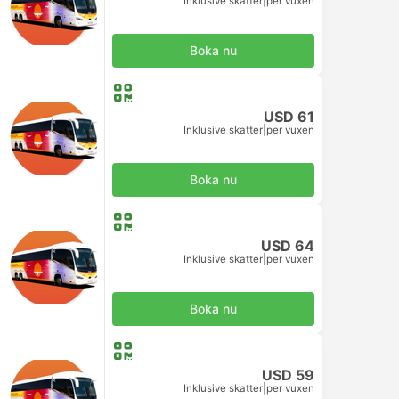
Inklusive skatter
|
per vuxen
Boka nu
USD 61
Inklusive skatter
|
per vuxen
Boka nu
USD 64
Inklusive skatter
|
per vuxen
Boka nu
USD 59
Inklusive skatter
|
per vuxen