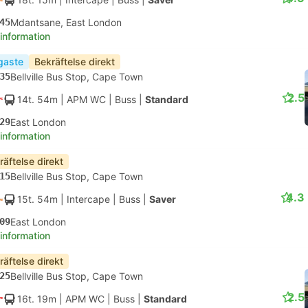
45
Mdantsane, East London
 information
igaste
Bekräftelse direkt
35
Bellville Bus Stop, Cape Town
2.5
14t. 54m
| APM WC
|
Buss
|
Standard
29
East London
 information
räftelse direkt
15
Bellville Bus Stop, Cape Town
4.3
15t. 54m
| Intercape
|
Buss
|
Saver
09
East London
 information
räftelse direkt
25
Bellville Bus Stop, Cape Town
2.5
16t. 19m
| APM WC
|
Buss
|
Standard