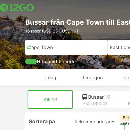
Bussar från Cape Town till Ea
16 resor (USD 23 – USD 161)
Cape Town
East Lon
Hitta mitt boende
I dag
I morgon
sö
Bussar
15
Allt
16
Från USD 23
F
Bek
Sortera på
Rekommenderad
06: