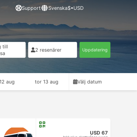
Support
Svenska
$•USD
till
2 resenärer
Uppdatering
esa
12 aug
tor 13 aug
Välj datum
USD 67