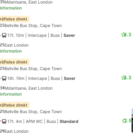
35
Mdantsane, East London
 information
räftelse direkt
15
Bellville Bus Stop, Cape Town
4.3
17t. 10m
| Intercape
|
Buss
|
Saver
25
East London
 information
räftelse direkt
15
Bellville Bus Stop, Cape Town
4.3
16t. 19m
| Intercape
|
Buss
|
Saver
34
Mdantsane, East London
 information
räftelse direkt
25
Bellville Bus Stop, Cape Town
2.5
17t. 4m
| APM WC
|
Buss
|
Standard
29
East London