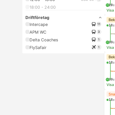
10:
+1
18:00 - 24:00
Visa
Driftföretag
Bek
Intercape
11
18:
APM WC
3
Delta Coaches
1
09:
+1
FlySafair
1
Visa
Bek
18:
09:
+1
Visa
Sna
18: