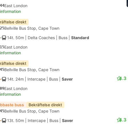
44
East London
 information
räftelse direkt
25
Bellville Bus Stop, Cape Town
14t. 50m
| Delta Coaches
|
Buss
|
Standard
15
East London
 information
räftelse direkt
45
Bellville Bus Stop, Cape Town
4.3
14t. 24m
| Intercape
|
Buss
|
Saver
09
East London
 information
bbaste buss
Bekräftelse direkt
45
Bellville Bus Stop, Cape Town
4.3
13t. 50m
| Intercape
|
Buss
|
Saver