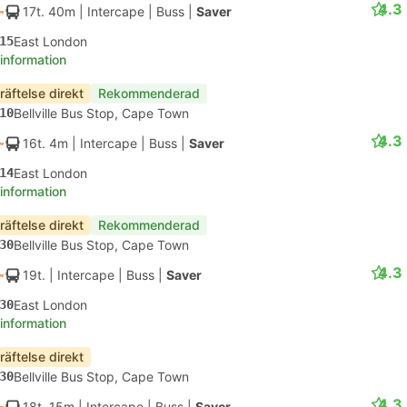
4.3
17t. 40m
| Intercape
|
Buss
|
Saver
15
East London
 information
räftelse direkt
Rekommenderad
10
Bellville Bus Stop, Cape Town
4.3
16t. 4m
| Intercape
|
Buss
|
Saver
14
East London
 information
räftelse direkt
Rekommenderad
30
Bellville Bus Stop, Cape Town
4.3
19t.
| Intercape
|
Buss
|
Saver
30
East London
 information
räftelse direkt
30
Bellville Bus Stop, Cape Town
4.3
18t. 15m
| Intercape
|
Buss
|
Saver