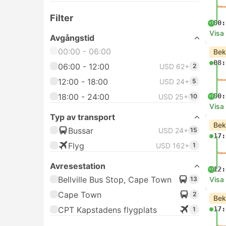
Filter
00:
+1
Visa
Avgångstid
00:00 - 06:00
Bek
08:
06:00 - 12:00
USD 62+
2
12:00 - 18:00
USD 24+
5
18:00 - 24:00
00:
USD 25+
10
+1
Visa
Typ av transport
Bek
Bussar
USD 24+
15
17:
Flyg
USD 162+
1
Avresestation
12:
+1
Bellville Bus Stop, Cape Town
13
Visa
Cape Town
2
Bek
CPT Kapstadens flygplats
17:
1