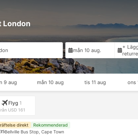
st London
+ Lägg 
don
mån 10 aug.
returr
n 9 aug
mån 10 aug
tis 11 aug
ons 
Flyg
1
rån USD 161
räftelse direkt
Rekommenderad
35
Bellville Bus Stop, Cape Town