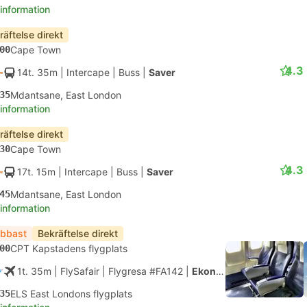
 information
räftelse direkt
00
Cape Town
4.3
14t. 35m
| Intercape
|
Buss
|
Saver
35
Mdantsane, East London
 information
räftelse direkt
30
Cape Town
4.3
17t. 15m
| Intercape
|
Buss
|
Saver
45
Mdantsane, East London
 information
bbast
Bekräftelse direkt
00
CPT Kapstadens flygplats
1t. 35m
| FlySafair
|
Flygresa #FA142
|
Ekonomi
35
ELS East Londons flygplats