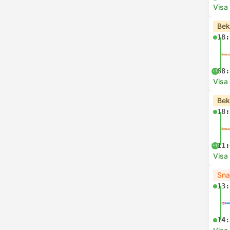
Visa
Bek
18:
08:
+1
Visa
Bek
18:
11:
+1
Visa
Sna
13:
14: