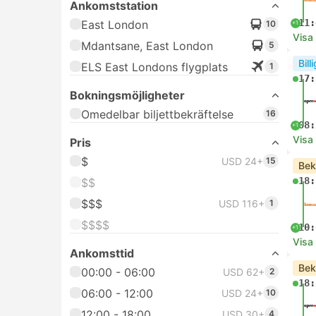
Ankomststation
11:
East London
10
+1
Visa
Mdantsane, East London
5
Bill
ELS East Londons flygplats
1
17:
Bokningsmöjligheter
Omedelbar biljettbekräftelse
16
08:
+1
Visa
Pris
$
USD 24+
15
Bek
18:
$$
$$$
USD 116+
1
$$$$
10:
+1
Visa
Ankomsttid
Bek
00:00 - 06:00
USD 62+
2
18:
06:00 - 12:00
USD 24+
10
12:00 - 18:00
USD 30+
4