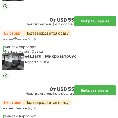
E-ticket
Мгновенное подтверждение
Налоги включены
|
за взрослого
за взрослого
Обычный
Подробнее
От 76,04 $
Выбрать варианты
Подробнее
Железнодорожный проездной
JR West
Kansai-Hiroshima Area Pass
Kyoto, Osaka, Kobe, Nara, Okayama, and Hiroshima.
Дней:
5
E-ticket
Мгновенное подтверждение