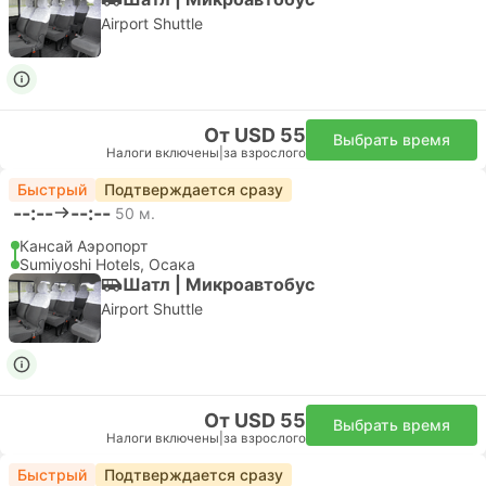
JTR Web
Have Fun in Japan Pass
Have Fun in Japan Pass 2 Week Free Pass (21 facilities)
Дней:
14
Мгновенное подтверждение
Налоги включены
|
за взрослого
за взрослого
Обычный
Подробнее
От 183,77 $
Выбрать варианты
Подробнее
Железнодорожный проездной
JR East 1
Hokuriku arch pass
Enjoy unlimited travel on Hokuriku Shinkansen and