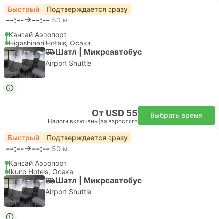
Обычный
Подробнее
От 125,47 $
Выбрать варианты
Подробнее
Железнодорожный проездной
JR West
Setouchi Area Pass
Unlimited rides on all JR West lines and some JR
Shikoku (Kyoto, Osaka, Hiroshima, Fukuoka, Takamatsu,
Matsuyama)
Дней:
7
E-ticket
Мгновенное подтверждение
Налоги включены
|
за взрослого
за взрослого
Обычный
Подробнее
От 139,41 $