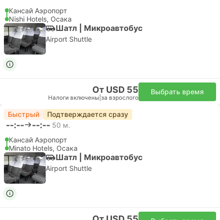
Kansai Mini Pass
Osaka, Kyoto, Kobe, Nara, and Kansai Airport, and more.
Дней:
3
Мгновенное подтверждение
Налоги включены
|
за взрослого
за взрослого
Обычный
Подробнее
От 19,01 $
Выбрать варианты
Подробнее
Железнодорожный проездной
Nankai Railway
Nankai Tokushima Free Pass
・Nankai Electric Railway: безлимитный проездной на
все линии Nankai Electric Railway, включая линию
Аэропорт (за исключением Сембоку) ・Nankai Ferry: