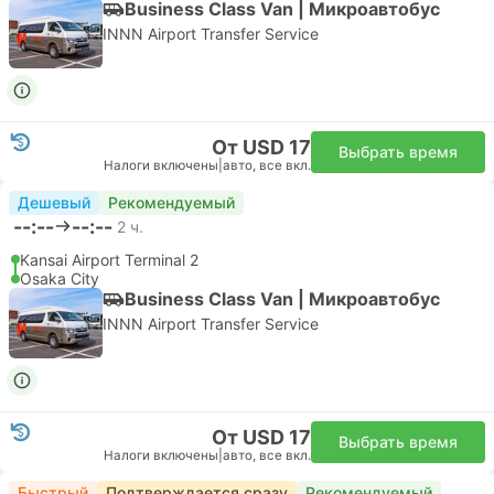
2-дневный абонемент | Поезд #Kansai Area Pass
4.6
Japan Railways West
От USD 30
Выбрать время
Налоги включены
|
за взрослого
Рекомендуемый
--:--
--:--
50 м.
Кансай Аэропорт ЖД Станция
Осака
3-дневный абонемент | Поезд #Kansai Area Pass
4.6
Japan Railways West
От USD 36
Выбрать время
Налоги включены
|
за взрослого
Рекомендуемый