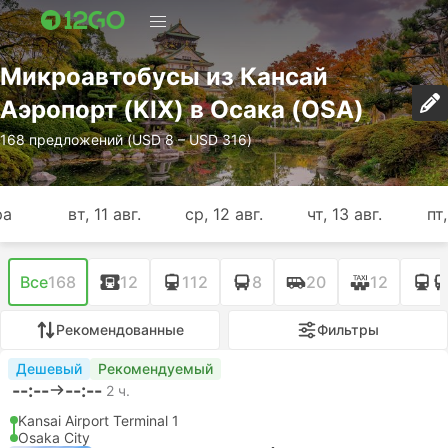
Микроавтобусы из Кансай
Аэропорт (KIX) в Осака (OSA)
168 предложений (USD 8 – USD 316)
ра
вт, 11 авг.
ср, 12 авг.
чт, 13 авг.
пт,
Все
168
12
112
8
20
12
Рекомендованные
Фильтры
Рекомендуемый
--:--
--:--
50 м.
Кансай Аэропорт ЖД Станция
Осака