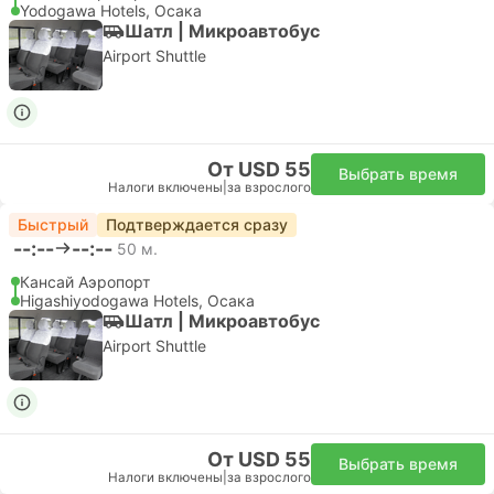
Налоги включены
|
за взрослого
за взрослого
Обычный
4.8
От 107,73 $
Подробнее
Выбрать варианты
Подробнее
Железнодорожный проездной
JR West
Takayama-Hokuriku Area Tourist Pass
A grand tour from Osaka and Nagoya to the World
Heritage sites of Shirakawa-go and Gokayama, and then
to the Kanazawa, Toyama, and Gifu areas!
Дней:
5
Мгновенное подтверждение
Налоги включены
|
за взрослого
за взрослого