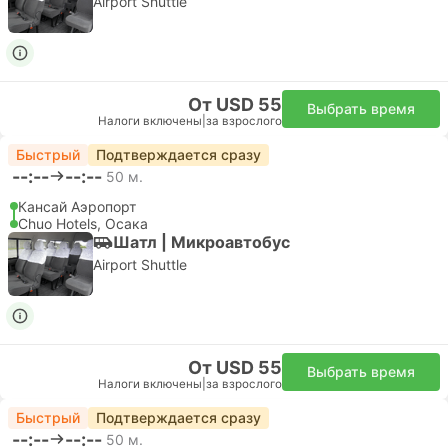
Железнодорожный проездной
JR West
Kansai Area Pass
Отправляйтесь в Киото, Осаку, Нару, Кобе, Химэдзи и
другие города.
Дней:
1 - 2 - 3 - 4
E-ticket
Мгновенное подтверждение
Налоги включены
|
за взрослого
за взрослого
Обычный
5.0
От 17,11 $
Подробнее
Выбрать варианты
Подробнее
Железнодорожный проездной
JR West