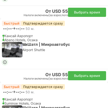
Выбрать варианты
Подробнее
Железнодорожный проездной
JR West
JR West All Area Pass
Kyoto, Osaka, Fukuoka, Kanazawa and more.
Дней:
7
Мгновенное подтверждение
Налоги включены
|
за взрослого
за взрослого
Обычный
Подробнее
От 164,76 $
Выбрать варианты
Подробнее
Железнодорожный проездной
Whole country