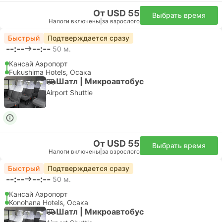
Железнодорожный проездной
Nankai Railway
NANKAI ALL LINE 2 day Pass
Проездной на все линии Nankai Railway (2 дня)
Неограниченное количество пересадок (*за
исключением линии Сембоку)
Дней:
2
Мгновенное подтверждение
Налоги включены
|
за взрослого
за взрослого
Обычный
Подробнее
От 16,48 $
Выбрать варианты
Подробнее