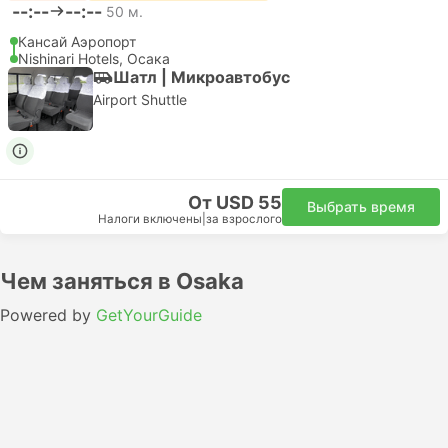
ordinary trains (Tokyo, Nagano, Kanazawa, Kyoto,
Osaka).
Дней:
7
Мгновенное подтверждение
Налоги включены
|
за взрослого
за взрослого
Обычный
Подробнее
От 221,79 $
Выбрать варианты
Подробнее
Железнодорожный проездной
Whole country
JR Group
Проездной JR для всей Японии
Токио, Киото, Осака, Хоккайдо, Кюсю
Дней:
7 - 14 - 21