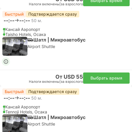
билет туда и обратно ・Tokushima Bus ・Tokushima
City Transportation Bureau: безлимитный проездной
билет на все линии (за некоторым исключением)
Дней:
5
Мгновенное подтверждение
Налоги включены
|
за взрослого
за взрослого
Обычный
Подробнее
От 57,03 $
Выбрать варианты
Подробнее
Железнодорожный проездной
JR West
Kansai Wide Area Pass
Osaka, Kyoto, Kobe, Nara, Himeji, Okayama, Tottori, and
more.
Дней:
5