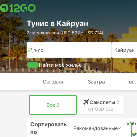
Тунис в Кайруан
2 предложения (USD 532 – USD 714)
Тунис
Кайруан
Найти моё жильё
Сегодня
Завтра
вс,
Самолеты
2
Все
2
От USD 532
Сортировать
06:
Рекомендованные
по