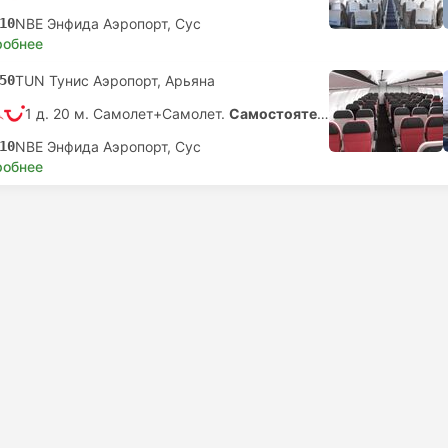
10
NBE Энфида Аэропорт, Сус
робнее
50
TUN Тунис Аэропорт, Арьяна
1 д. 20 м. Самолет+Самолет.
Самостоятельная пересадка
10
NBE Энфида Аэропорт, Сус
робнее