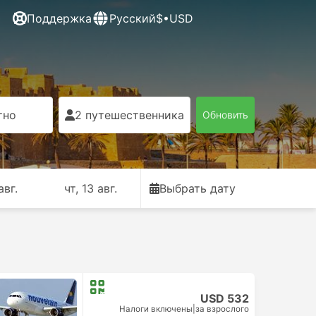
Поддержка
Русский
$•USD
тно
2 путешественника
Обновить
авг.
чт, 13 авг.
Выбрать дату
USD 532
Налоги включены
|
за взрослого