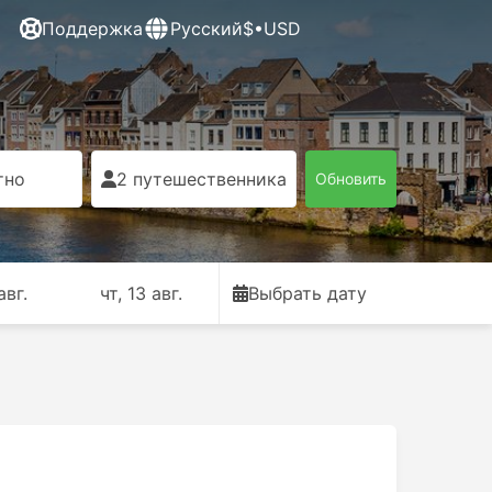
Поддержка
Русский
$•USD
тно
2 путешественника
Обновить
авг.
чт, 13 авг.
Выбрать дату