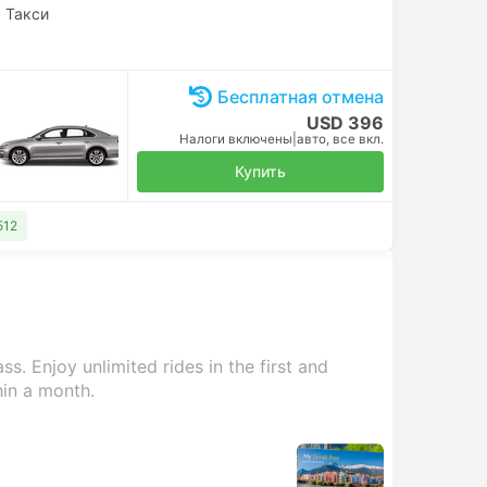
|
Такси
Бесплатная отмена
USD 396
Налоги включены
|
авто, все вкл.
Купить
512
s. Enjoy unlimited rides in the first and
hin a month.