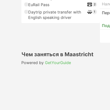
Нал
EuRail Pass
2
Daytrip private transfer with
1
Пер
English speaking driver
Под
Чем заняться в Maastricht
Powered by
GetYourGuide