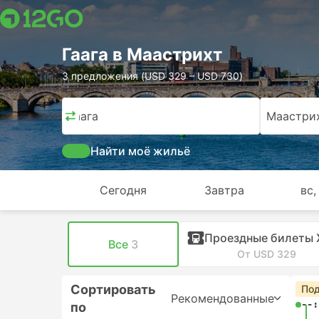
Гаага в Маастрихт
3 предложения (USD 329 – USD 730)
Гаага
Маастри
Найти моё жильё
Сегодня
Завтра
вс,
Проездные билеты
Все
3
От USD 329
Сортировать
Под
Рекомендованные
--:
по