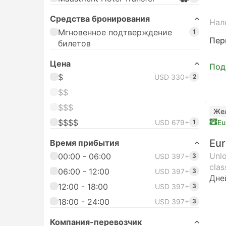
Средства бронирования
Нал
Мгновенное подтверждение
1
Пер
билетов
Цена
Под
$
USD 330+
2
$$
$$$
Же
$$$$
USD 679+
1
Eu
Eur
Время прибытия
Unlo
00:00 - 06:00
USD 397+
3
clas
06:00 - 12:00
USD 397+
3
Дне
12:00 - 18:00
USD 397+
3
18:00 - 24:00
USD 397+
3
Компания-перевозчик