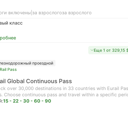
оги включены
|
за взрослого
за взрослого
вый класс
робнее
Еще 1 от 329,15 
лезнодорожный проездной
Rail Pass
ail Global Continuous Pass
ck over 30,000 destinations in 33 countries with Eurail Pass
s. Choose continuous pass and travel within a specific peri
й:
15 - 22 - 30 - 60 - 90