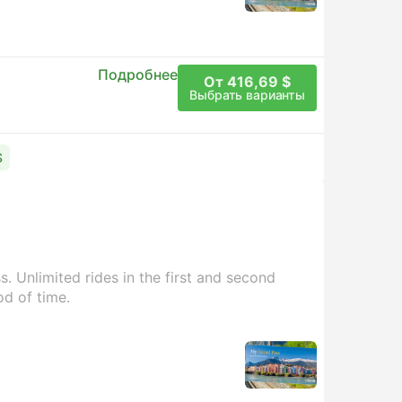
Подробнее
От 416,69 $
Выбрать варианты
$
. Unlimited rides in the first and second
od of time.