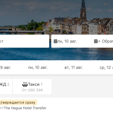
хт
пн, 10 авг.
+ Обра
 9 авг.
пн, 10 авг.
вт, 11 авг.
ср, 12 
 ЖД
2
Такси
1
От USD 396
тверждается сразу
--
The Hague Hotel Transfer