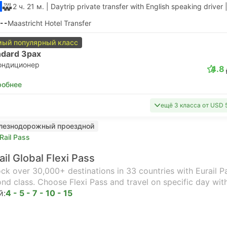
2 ч. 21 м.
| Daytrip private transfer with English speaking driver
--
Maastricht Hotel Transfer
ый популярный класс
ndard 3pax
ондиционер
4.8
робнее
ещё 3 класса от USD 
лезнодорожный проездной
Rail Pass
ail Global Flexi Pass
ck over 30,000+ destinations in 33 countries with Eurail Pas
nd class. Choose Flexi Pass and travel on specific day wit
й:
4 - 5 - 7 - 10 - 15