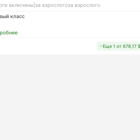
оги включены
|
за взрослого
за взрослого
вый класс
робнее
Еще 1 от 678,17 