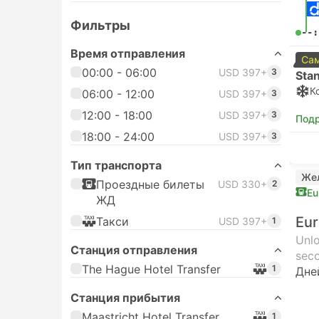
Фильтры
--:
Время отправления
Сам
00:00 - 06:00
USD 397+
3
Sta
К
06:00 - 12:00
USD 397+
3
12:00 - 18:00
USD 397+
3
Под
18:00 - 24:00
USD 397+
3
Тип транспорта
Же
Проездные билеты
USD 330+
2
Eu
ЖД
Eur
Такси
USD 397+
1
Unlo
Станция отправления
seco
The Hague Hotel Transfer
1
Дне
Станция прибытия
Maastricht Hotel Transfer
1