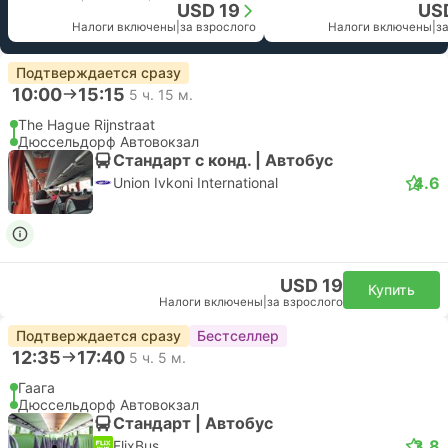
USD 19
US
Налоги включены
|
за взрослого
Налоги включены
|
з
Подтверждается сразу
10:00
15:15
5 ч. 15 м.
The Hague Rijnstraat
Дюссельдорф Автовокзал
Стандарт с конд. | Автобус
4.6
Union Ivkoni International
USD 19
Купить
Налоги включены
|
за взрослого
Подтверждается сразу
Бестселлер
12:35
17:40
5 ч. 5 м.
Гаага
Дюссельдорф Автовокзал
Стандарт | Автобус
3.8
FlixBus