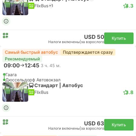
4.3
FlixBus
+1
USD 50
Купить
Налоги включены
|
за взрослого
Самый быстрый автобус
Подтверждается сразу
Рекомендуемый
09:00
12:45
3 ч. 45 м.
Гаага
Дюссельдорф Автовокзал
Стандарт | Автобус
3.8
FlixBus
USD 63
Купить
Налоги включены
|
за взрослого