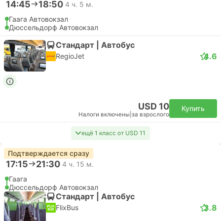
14:45
18:50
4 ч. 5 м.
Гаага Автовокзал
Дюссельдорф Автовокзал
Стандарт | Автобус
4.6
RegioJet
USD 10
Купить
Налоги включены
|
за взрослого
ещё 1 класс от USD 11
Подтверждается сразу
17:15
21:30
4 ч. 15 м.
Гаага
Дюссельдорф Автовокзал
Стандарт | Автобус
3.8
FlixBus