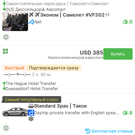
Самостоятельная пересадка | Самолет+Самолет
DUS Дюссельдорф Аэропорт
Эконом | Самолет #VF302
+1
5.0
Ajet
USD 385
Купить
Налоги включены
|
за взрослого
Быстрый
Подтверждается сразу
--:--
--:--
2 ч. 40 м.
The Hague Hotel Transfer
Duesseldorf Hotel Transfer
Самый популярный класс
Standard 3pax | Такси
4.8
Daytrip private transfer with English speaking driver
Бесплатная отмена