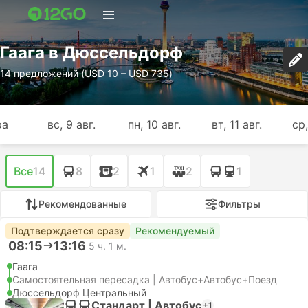
Гаага в Дюссельдорф
14 предложений (USD 10 – USD 735)
ра
вс, 9 авг.
пн, 10 авг.
вт, 11 авг.
ср,
Все
14
8
2
1
2
1
Рекомендованные
Фильтры
Подтверждается сразу
Рекомендуемый
08:15
13:16
5 ч. 1 м.
Гаага
Самостоятельная пересадка | Автобус+Автобус+Поезд
Дюссельдорф Центральный
Стандарт | Автобус
+1