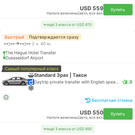
USD 559
Купить
Налоги включены
|
авто, все вкл.
ещё 3 класса от USD 670
Быстрый
Подтверждается сразу
--:--
--:--
2 ч. 40 м.
The Hague Hotel Transfer
Duesseldorf Airport
Самый популярный класс
Standard 3pax | Такси
4.8
Daytrip private transfer with English speaking driver
Бесплатная отмена
USD 550
Купить
Налоги включены
|
авто, все вкл.
ещё 3 класса от USD 650