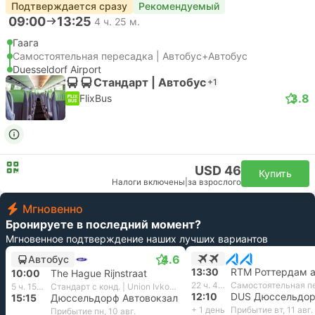
Подтверждается сразу
Рекомендуемый
09:00
13:25
4 ч. 25 м.
Гаага
Самостоятельная пересадка | Автобус+Автобус
Duesseldorf Airport
Стандарт | Автобус
+1
3.8
FlixBus
USD 46
Купить
Налоги включены
|
за взрослого
Мгновенно
Бронируете в последний момент?
Мгновенное подтверждение наших лучших вариантов
4.6
Автобус
13:30
10:00
The Hague Rijnstraat
22 ч. 40 м.
Самостоятельная п
5 ч. 15 м.
Стандарт с конд. | Union Ivkoni International
12:10
15:15
Дюссельдорф Автовокзал
+ 1 день
Прибытие вт, 11 авг.
Прибытие пн, 10 авг.