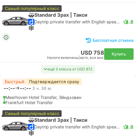
Самый популярный класс
Standard 3pax | Такси
4.8
Daytrip private transfer with English speaking driver
Бесплатная отмена
USD 758
Купить
Налоги включены
|
авто, все вкл.
ещё 3 класса от USD 872
Быстрый
Подтверждается сразу
--:--
--:--
3 ч. 36 м.
Meerhoven Hotel Transfer, Эйндховен
Frankfurt Hotel Transfer
Самый популярный класс
Standard 3pax | Такси
4.8
Daytrip private transfer with English speaking driver