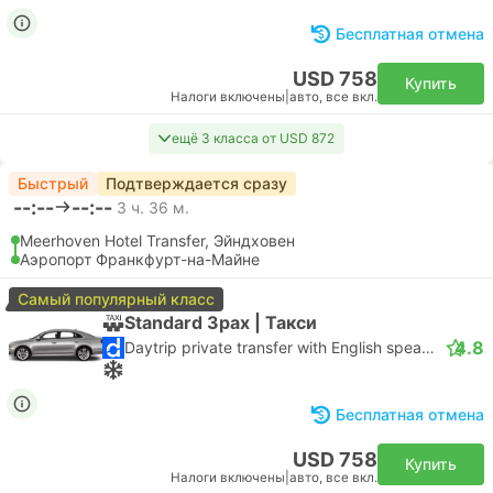
Бесплатная отмена
USD 758
Купить
Налоги включены
|
авто, все вкл.
ещё 3 класса от USD 872
Быстрый
Подтверждается сразу
--:--
--:--
3 ч. 36 м.
Meerhoven Hotel Transfer, Эйндховен
Аэропорт Франкфурт-на-Майне
Самый популярный класс
Standard 3pax | Такси
4.8
Daytrip private transfer with English speaking driver
Бесплатная отмена
USD 758
Купить
Налоги включены
|
авто, все вкл.