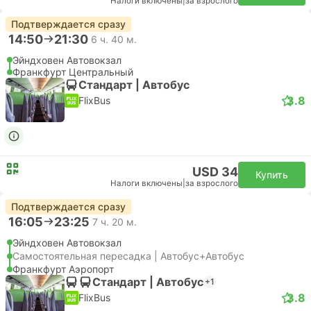
Налоги включены
|
за взрослого
Подтверждается сразу
14:50
21:30
6 ч. 40 м.
Эйндховен Автовокзал
Франкфурт Центральный
Стандарт | Автобус
3.8
FlixBus
USD 34
Купить
Налоги включены
|
за взрослого
Подтверждается сразу
16:05
23:25
7 ч. 20 м.
Эйндховен Автовокзал
Самостоятельная пересадка | Автобус+Автобус
Франкфурт Аэропорт
Стандарт | Автобус
+1
3.8
FlixBus