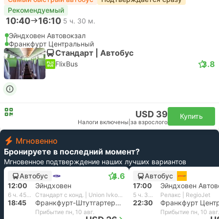
Рекомендуемый
10:40
16:10
5 ч. 30 м.
Эйндховен Автовокзал
Франкфурт Центральный
Стандарт | Автобус
3.8
FlixBus
USD 39
Купить
Налоги включены
|
за взрослого
Мгновенно
Бронируете в последний момент?
Мгновенное подтверждение наших лучших вариантов
4.6
Автобус
Автобус
12:00
Эйндховен
17:00
Эйндховен Автов
6 ч. 45 м.
Стандарт с конд. | Union Ivkoni International
5 ч. 30 м.
Релакс | RegioJet
18:45
Франкфурт-Штутгартерштрассе
22:30
Франкфурт Цент
Прибытие пн, 10 авг.
Прибытие пн, 10 авг