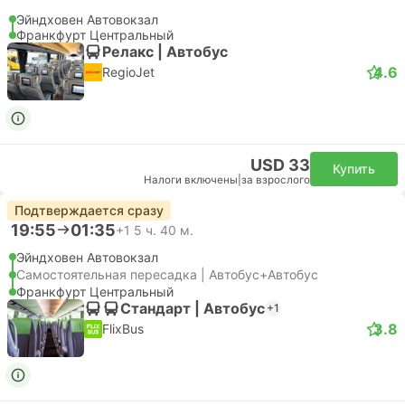
Эйндховен Автовокзал
Франкфурт Центральный
Релакс | Автобус
4.6
RegioJet
USD 33
Купить
Налоги включены
|
за взрослого
Подтверждается сразу
19:55
01:35
+1
5 ч. 40 м.
Эйндховен Автовокзал
Самостоятельная пересадка | Автобус+Автобус
Франкфурт Центральный
Стандарт | Автобус
+1
3.8
FlixBus