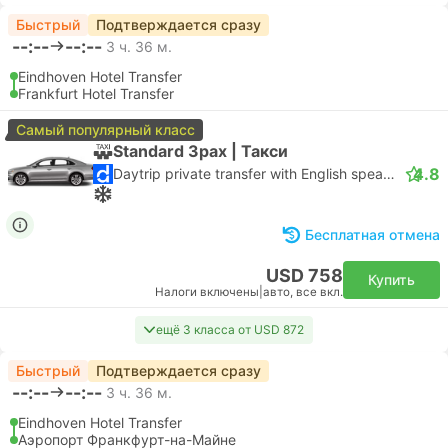
Быстрый
Подтверждается сразу
--:--
--:--
3 ч. 36 м.
Eindhoven Hotel Transfer
Frankfurt Hotel Transfer
Самый популярный класс
Standard 3pax | Такси
4.8
Daytrip private transfer with English speaking driver
Бесплатная отмена
USD 758
Купить
Налоги включены
|
авто, все вкл.
ещё 3 класса от USD 872
Быстрый
Подтверждается сразу
--:--
--:--
3 ч. 36 м.
Eindhoven Hotel Transfer
Аэропорт Франкфурт-на-Майне