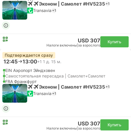
Эконом | Самолет #HV5235
+1
Transavia
+1
USD 307
Купить
Налоги включены
|
за взрослого
Подтверждается сразу
12:45
13:00
+1
1 д. 15 м.
EIN Аэропорт Эйндховен
Самостоятельная пересадка | Самолет+Самолет
FRA Франкфурт
Эконом | Самолет #HV5235
+1
Transavia
+1
USD 307
Купить
Налоги включены
|
за взрослого