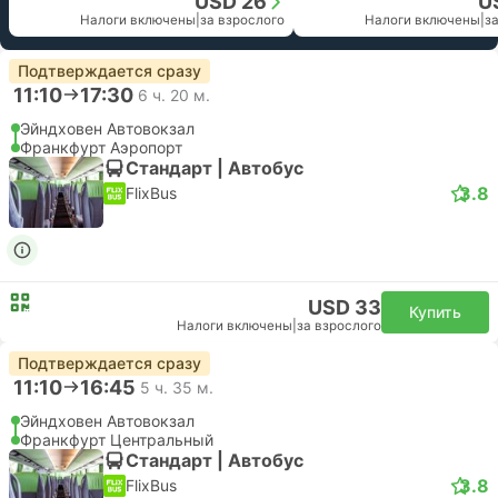
USD 26
U
Налоги включены
|
за взрослого
Налоги включены
|
з
Подтверждается сразу
11:10
17:30
6 ч. 20 м.
Эйндховен Автовокзал
Франкфурт Аэропорт
Стандарт | Автобус
3.8
FlixBus
USD 33
Купить
Налоги включены
|
за взрослого
Подтверждается сразу
11:10
16:45
5 ч. 35 м.
Эйндховен Автовокзал
Франкфурт Центральный
Стандарт | Автобус
3.8
FlixBus