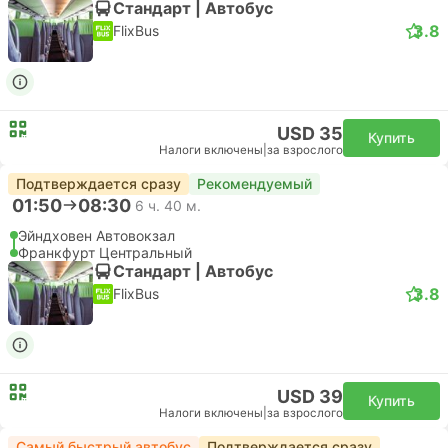
Стандарт | Автобус
3.8
FlixBus
USD 35
Купить
Налоги включены
|
за взрослого
Подтверждается сразу
Рекомендуемый
01:50
08:30
6 ч. 40 м.
Эйндховен Автовокзал
Франкфурт Центральный
Стандарт | Автобус
3.8
FlixBus
USD 39
Купить
Налоги включены
|
за взрослого
Самый быстрый автобус
Подтверждается сразу