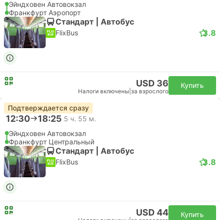
Эйндховен Автовокзал
Франкфурт Аэропорт
Стандарт | Автобус
3.8
FlixBus
USD 36
Купить
Налоги включены
|
за взрослого
Подтверждается сразу
12:30
18:25
5 ч. 55 м.
Эйндховен Автовокзал
Франкфурт Центральный
Стандарт | Автобус
3.8
FlixBus
USD 44
Купить