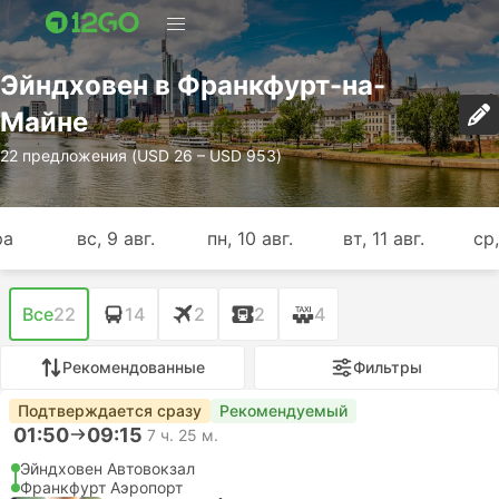
Эйндховен в Франкфурт-на-
Майне
22 предложения (USD 26 – USD 953)
ра
вс, 9 авг.
пн, 10 авг.
вт, 11 авг.
ср,
Все
22
14
2
2
4
Рекомендованные
Фильтры
Подтверждается сразу
Рекомендуемый
01:50
09:15
7 ч. 25 м.
Эйндховен Автовокзал
Франкфурт Аэропорт