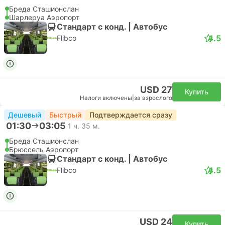
Бреда Сташионслан
Шарлеруа Аэропорт
Стандарт с конд. | Автобус
4.5
Flibco
USD 27
Купить
Налоги включены
|
за взрослого
Дешевый
Быстрый
Подтверждается сразу
01:30
03:05
1 ч. 35 м.
Бреда Сташионслан
Брюссель Аэропорт
Стандарт с конд. | Автобус
4.5
Flibco
USD 24
Купить