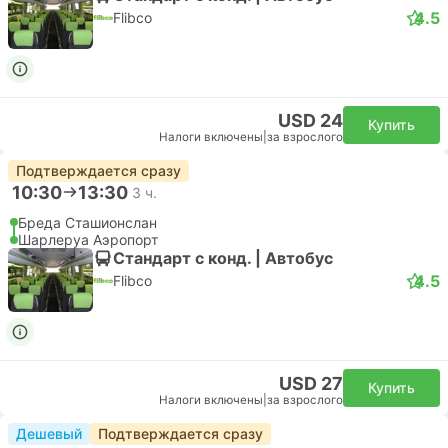
4.5
Flibco
USD 24
Купить
Налоги включены
|
за взрослого
Подтверждается сразу
10:30
13:30
3 ч.
Бреда Сташионслан
Шарлеруа Аэропорт
Стандарт с конд. | Автобус
4.5
Flibco
USD 27
Купить
Налоги включены
|
за взрослого
Дешевый
Подтверждается сразу