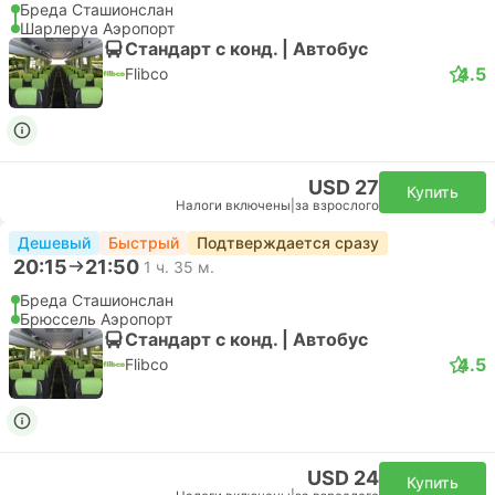
Бреда Сташионслан
Шарлеруа Аэропорт
Стандарт с конд. | Автобус
4.5
Flibco
USD 27
Купить
Налоги включены
|
за взрослого
Дешевый
Быстрый
Подтверждается сразу
20:15
21:50
1 ч. 35 м.
Бреда Сташионслан
Брюссель Аэропорт
Стандарт с конд. | Автобус
4.5
Flibco
USD 24
Купить