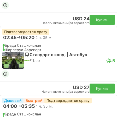
USD 24
Купить
Налоги включены
|
за взрослого
Подтверждается сразу
02:45
05:20
2 ч. 35 м.
Бреда Сташионслан
Шарлеруа Аэропорт
Стандарт с конд. | Автобус
4.5
Flibco
USD 27
Купить
Налоги включены
|
за взрослого
Дешевый
Быстрый
Подтверждается сразу
04:00
05:35
1 ч. 35 м.
Бреда Сташионслан