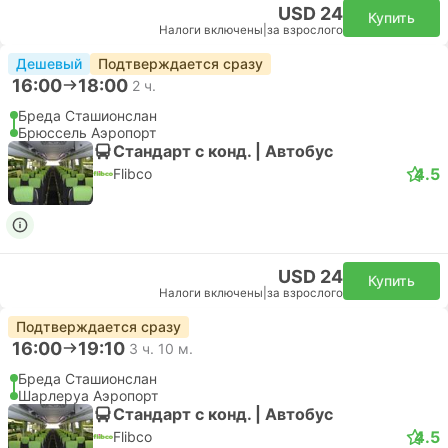
USD 24
Купить
Налоги включены
|
за взрослого
Дешевый
Подтверждается сразу
16:00
18:00
2 ч.
Бреда Сташионслан
Брюссель Аэропорт
Стандарт с конд. | Автобус
4.5
Flibco
USD 24
Купить
Налоги включены
|
за взрослого
Подтверждается сразу
16:00
19:10
3 ч. 10 м.
Бреда Сташионслан
Шарлеруа Аэропорт
Стандарт с конд. | Автобус
4.5
Flibco