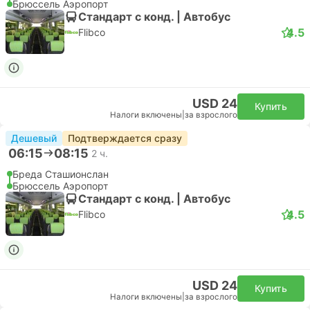
Брюссель Аэропорт
Стандарт с конд. | Автобус
4.5
Flibco
USD 24
Купить
Налоги включены
|
за взрослого
Дешевый
Подтверждается сразу
06:15
08:15
2 ч.
Бреда Сташионслан
Брюссель Аэропорт
Стандарт с конд. | Автобус
4.5
Flibco
USD 24
Купить
Налоги включены
|
за взрослого