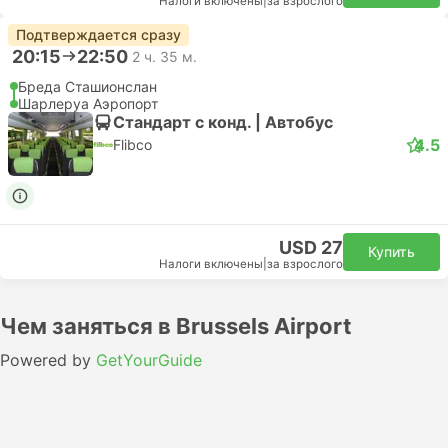
Налоги включены
|
за взрослого
Подтверждается сразу
20:15
22:50
2 ч. 35 м.
Бреда Сташионслан
Шарлеруа Аэропорт
Стандарт с конд. | Автобус
4.5
Flibco
USD 27
Купить
Налоги включены
|
за взрослого
Чем заняться в Brussels Airport
Powered by
GetYourGuide