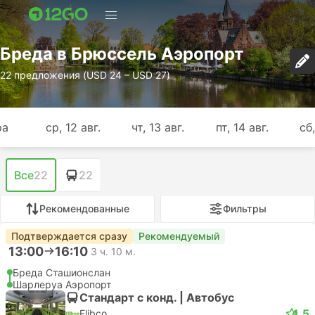
Бреда в Брюссель Аэропорт
22 предложения (USD 24 – USD 27)
ра
ср, 12 авг.
чт, 13 авг.
пт, 14 авг.
сб,
Все
22
22
Рекомендованные
Фильтры
Подтверждается сразу
Рекомендуемый
13:00
16:10
3 ч. 10 м.
Бреда Сташионслан
Шарлеруа Аэропорт
Стандарт с конд. | Автобус
4.5
Flibco