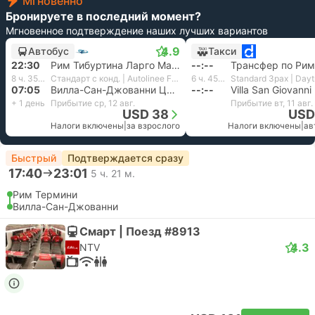
Мгновенно
Бронируете в последний момент?
Мгновенное подтверждение наших лучших вариантов
4.9
Автобус
Такси
22:30
Рим Тибуртина Ларго Маццони
--:--
Трансфер по Рим
8 ч. 35 м.
Стандарт с конд. | Autolinee Federico
6 ч. 45 м.
07:05
Вилла-Сан-Джованни Центр
--:--
+ 1 день
Прибытие ср, 12 авг.
Прибытие вт, 11 авг.
USD 38
USD
Налоги включены
|
за взрослого
Налоги включены
|
ав
Быстрый
Подтверждается сразу
17:40
23:01
5 ч. 21 м.
Рим Термини
Вилла-Сан-Джованни
Смарт | Поезд #8913
4.3
NTV