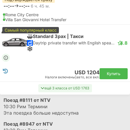
--:--
--:--
6 ч. 45 м.
Rome City Centre
Villa San Giovanni Hotel Transfer
Самый популярный класс
Standard 3pax | Такси
4.8
Daytrip private transfer with English speaking driver
USD 1204
Купить
Налоги включены
|
авто, все вкл.
ещё 3 класса от USD 1763
Поезд
#8111
от NTV
10:30
Рим Термини
Эта поездка больше недоступна
Поезд
#8947
от NTV