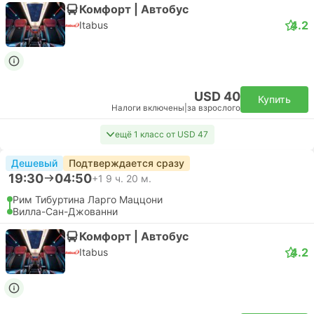
Комфорт | Автобус
4.2
Itabus
USD 40
Купить
Налоги включены
|
за взрослого
ещё 1 класс от USD 47
Дешевый
Подтверждается сразу
19:30
04:50
+1
9 ч. 20 м.
Рим Тибуртина Ларго Маццони
Вилла-Сан-Джованни
Комфорт | Автобус
4.2
Itabus