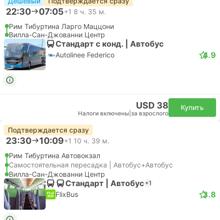
Дешевый
Подтверждается сразу
22:30
07:05
+1
8 ч. 35 м.
Рим Тибуртина Ларго Маццони
Вилла-Сан-Джованни Центр
Стандарт с конд. | Автобус
4.9
Autolinee Federico
USD 38
Купить
Налоги включены
|
за взрослого
Подтверждается сразу
23:30
10:09
+1
10 ч. 39 м.
Рим Тибуртина Автовокзал
Самостоятельная пересадка | Автобус+Автобус
Вилла-Сан-Джованни Центр
Стандарт | Автобус
+1
3.8
FlixBus