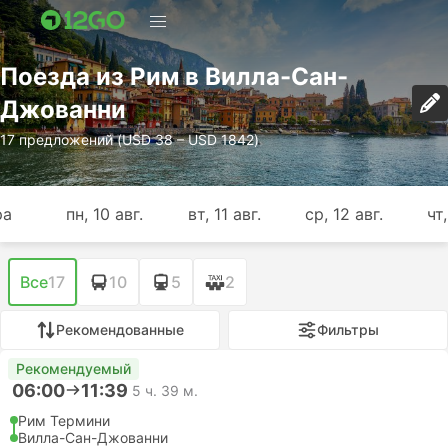
Поезда из Рим в Вилла-Сан-
Джованни
17 предложений (USD 38 – USD 1842)
ра
пн, 10 авг.
вт, 11 авг.
ср, 12 авг.
чт,
Все
17
10
5
2
Рекомендованные
Фильтры
Рекомендуемый
06:00
11:39
5 ч. 39 м.
Рим Термини
Вилла-Сан-Джованни