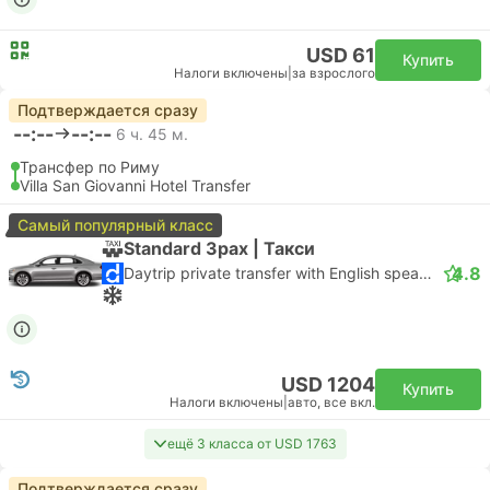
USD 61
Купить
Налоги включены
|
за взрослого
Подтверждается сразу
--:--
--:--
6 ч. 45 м.
Трансфер по Риму
Villa San Giovanni Hotel Transfer
Самый популярный класс
Standard 3pax | Такси
4.8
Daytrip private transfer with English speaking driver
USD 1204
Купить
Налоги включены
|
авто, все вкл.
ещё 3 класса от USD 1763
Подтверждается сразу