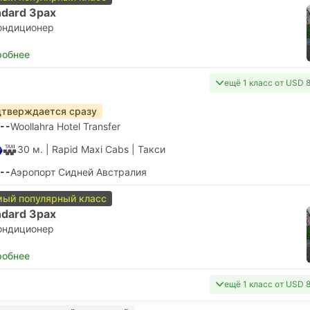
ndard 3pax
ондиционер
робнее
ещё 1 класс от USD 
тверждается сразу
--
Woollahra Hotel Transfer
30 м.
| Rapid Maxi Cabs
|
Такси
--
Аэропорт Сидней Австралия
ый популярный класс
ndard 3pax
ондиционер
робнее
ещё 1 класс от USD 