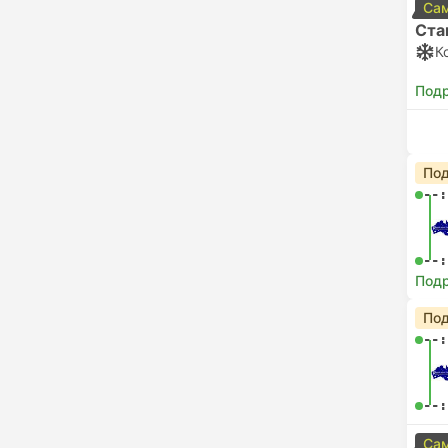
Сам
Ста
К
Под
Под
--:
--:
Под
Под
--:
--:
Сам