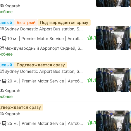
35
Kogarah
робнее
шевый
Быстрый
Подтверждается сразу
15
Sydney Domestic Airport Bus station, Sydney Airport
4.1
10 м.
| Premier Motor Service
|
Автобус
|
Местный
25
Международный Аэропорт Сидней, Sydney Airport
робнее
шевый
Подтверждается сразу
15
Sydney Domestic Airport Bus station, Sydney Airport
4.1
20 м.
| Premier Motor Service
|
Автобус
|
Местный
35
Kogarah
робнее
тверждается сразу
15
Kogarah
4.1
25 м.
| Premier Motor Service
|
Автобус
|
Местный