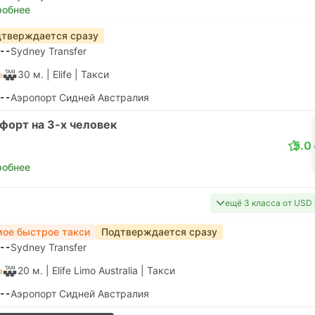
робнее
тверждается сразу
--
Sydney Transfer
30 м.
| Elife
|
Такси
--
Аэропорт Сидней Австралия
форт на 3-х человек
5.0
робнее
ещё 3 класса от USD 
ое быстрое такси
Подтверждается сразу
--
Sydney Transfer
20 м.
| Elife Limo Australia
|
Такси
--
Аэропорт Сидней Австралия