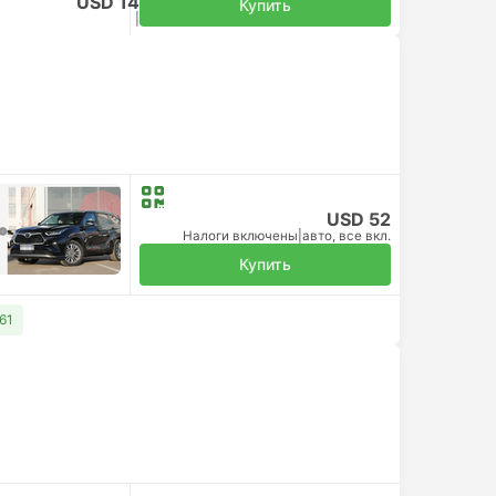
USD 14
Купить
Налоги включены
|
за взрослого
USD 52
Налоги включены
|
авто, все вкл.
Купить
61