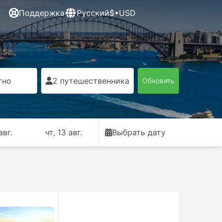
Поддержка
Русский
$•USD
тно
2 путешественника
Обновить
авг.
чт, 13 авг.
Выбрать дату