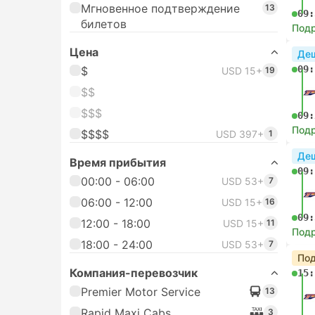
Мгновенное подтверждение
13
09:
билетов
Под
Цена
Де
09:
$
USD 15+
19
$$
$$$
09:
Под
$$$$
USD 397+
1
Де
Время прибытия
09:
00:00 - 06:00
USD 53+
7
06:00 - 12:00
USD 15+
16
09:
12:00 - 18:00
USD 15+
11
Под
18:00 - 24:00
USD 53+
7
Под
Компания-перевозчик
15:
Premier Motor Service
13
Rapid Maxi Cabs
3