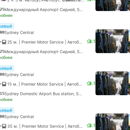
25
Международный Аэропорт Сидней, Sydney Airport
робнее
шевый
00
Sydney Central
4.1
25 м.
| Premier Motor Service
|
Автобус
|
Местный
25
Международный Аэропорт Сидней, Sydney Airport
робнее
шевый
00
Sydney Central
4.1
15 м.
| Premier Motor Service
|
Автобус
|
Местный
15
Sydney Domestic Airport Bus station, Sydney Airport
робнее
шевый
00
Sydney Central
4.1
35 м.
| Premier Motor Service
|
Автобус
|
Местный