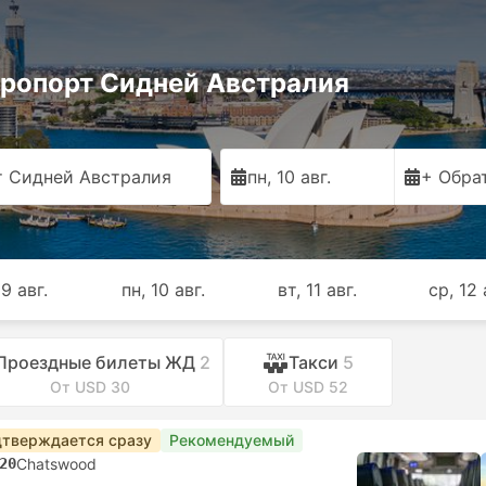
Аэропорт Сидней Австралия
т Сидней Австралия
пн, 10 авг.
+ Обра
 9 авг.
пн, 10 авг.
вт, 11 авг.
ср, 12 
Проездные билеты ЖД
2
Такси
5
От USD 30
От USD 52
тверждается сразу
Рекомендуемый
20
Chatswood