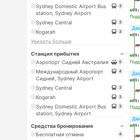
Sydney Domestic Airport Bus
3
09:
station, Sydney Airport
Под
Sydney Central
3
Де
Kogarah
3
09:
Увидеть больше
Станция прибытия
09:
Аэропорт Сидней Австралия
Под
5
Международный Аэропорт
4
Де
Сидней, Sydney Airport
09:
Sydney Central
3
Kogarah
3
09:
Sydney Domestic Airport Bus
3
Под
station, Sydney Airport
Де
Средства бронирования
09:
Бесплатная отмена
4