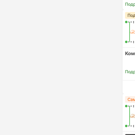
Под
Под
--:
--:
Ком
Под
Сам
--:
--: