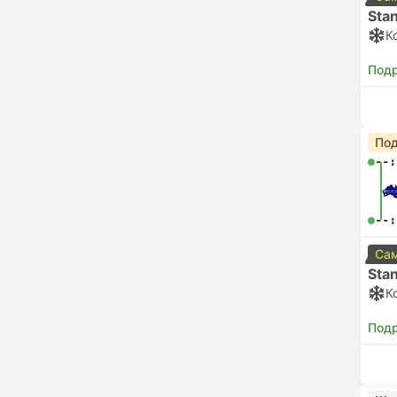
Sta
К
Под
Под
--:
--:
Сам
Sta
К
Под