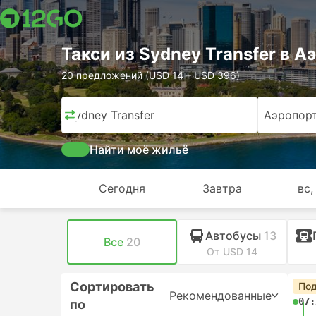
Такси из Sydney Transfer в 
20 предложений (USD 14 – USD 396)
Sydney Transfer
Аэропор
Найти моё жильё
Сегодня
Завтра
вс,
Автобусы
13
Все
20
От USD 14
Сортировать
Под
Рекомендованные
07:
по