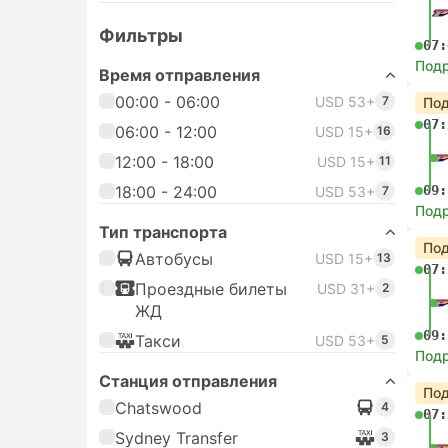
Фильтры
07:
Под
Время отправления
00:00 - 06:00
USD 53+
7
Под
07:
06:00 - 12:00
USD 15+
16
12:00 - 18:00
USD 15+
11
18:00 - 24:00
09:
USD 53+
7
Под
Тип транспорта
Под
Автобусы
USD 15+
13
07:
Проездные билеты
USD 31+
2
ЖД
09:
Такси
USD 53+
5
Под
Станция отправления
Под
Chatswood
4
07:
Sydney Transfer
3