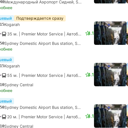
40
Международный Аэропорт Сидней, Sydney Airport
робнее
шевый
Подтверждается сразу
15
Kogarah
4.1
35 м.
| Premier Motor Service
|
Автобус
|
Местный
50
Sydney Domestic Airport Bus station, Sydney Airport
робнее
шевый
15
Kogarah
4.1
55 м.
| Premier Motor Service
|
Автобус
|
Местный
10
Sydney Central
робнее
шевый
50
Sydney Domestic Airport Bus station, Sydney Airport
4.1
20 м.
| Premier Motor Service
|
Автобус
|
Местный
10
Sydney Central