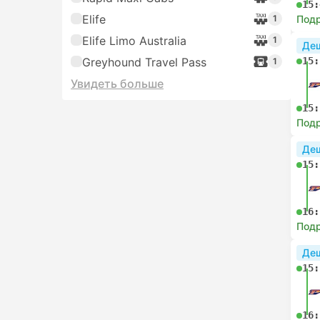
15:
Elife
1
Под
Elife Limo Australia
1
Де
Greyhound Travel Pass
15:
1
Увидеть больше
15:
Под
Де
15:
16:
Под
Де
15:
16: