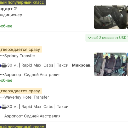
ый популярный класс
ндарт 2
ондиционер
робнее
ещё 2 класса от USD 
тверждается сразу
--
Sydney Transfer
30 м.
| Rapid Maxi Cabs
|
Такси
|
Микроавтобус 6 чел.
--
Аэропорт Сидней Австралия
робнее
тверждается сразу
--
Waverley Hotel Transfer
30 м.
| Rapid Maxi Cabs
|
Такси
--
Аэропорт Сидней Австралия
ый популярный класс