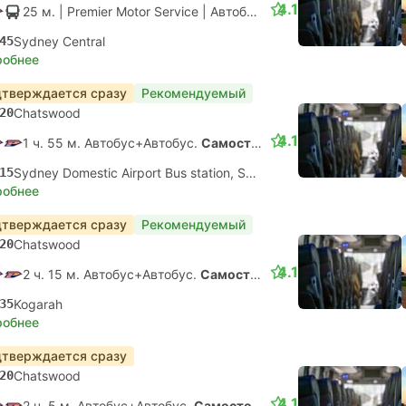
4.1
25 м.
| Premier Motor Service
|
Автобус
|
Местный
45
Sydney Central
робнее
тверждается сразу
Рекомендуемый
20
Chatswood
4.1
1 ч. 55 м. Автобус+Автобус.
Самостоятельная пересадка
15
Sydney Domestic Airport Bus station, Sydney Airport
робнее
тверждается сразу
Рекомендуемый
20
Chatswood
4.1
2 ч. 15 м. Автобус+Автобус.
Самостоятельная пересадка
35
Kogarah
робнее
тверждается сразу
20
Chatswood
4.1
2 ч. 5 м. Автобус+Автобус.
Самостоятельная пересадка