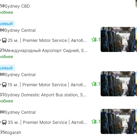
50
Sydney CBD
робнее
шевый
00
Sydney Central
4.1
25 м.
| Premier Motor Service
|
Автобус
|
Местный
25
Международный Аэропорт Сидней, Sydney Airport
робнее
шевый
00
Sydney Central
4.1
15 м.
| Premier Motor Service
|
Автобус
|
Местный
15
Sydney Domestic Airport Bus station, Sydney Airport
робнее
00
Sydney Central
4.1
35 м.
| Premier Motor Service
|
Автобус
|
Местный
35
Kogarah