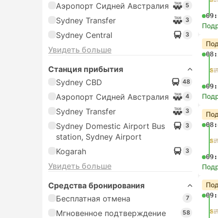
Аэропорт Сидней Австралия
5
09:
Sydney Transfer
3
Под
Sydney Central
3
Под
Увидеть больше
08:
Станция прибытия
Sydney CBD
48
09:
Аэропорт Сидней Австралия
Под
4
Sydney Transfer
3
Под
08:
Sydney Domestic Airport Bus
3
station, Sydney Airport
Kogarah
3
09:
Увидеть больше
Под
Средства бронирования
Под
09:
Бесплатная отмена
7
Мгновенное подтверждение
58