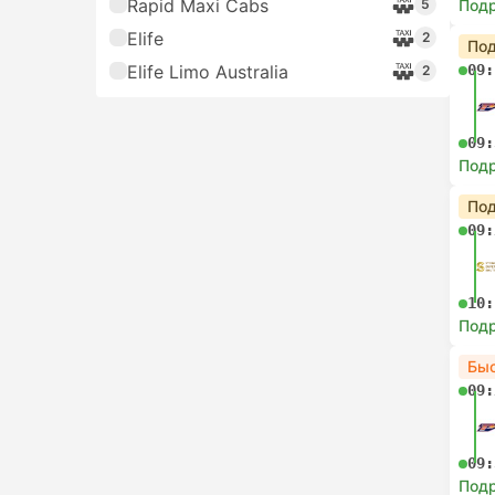
Rapid Maxi Cabs
5
Под
Elife
2
Под
Elife Limo Australia
09:
2
09:
Под
Под
09:
10:
Под
Бы
09:
09:
Под