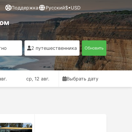
Поддержка
Русский
$•USD
Дом
тно
2 путешественника
Обновить
авг.
ср, 12 авг.
Выбрать дату