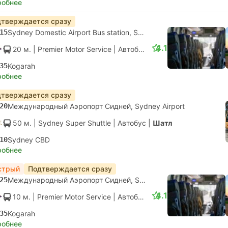
робнее
тверждается сразу
15
Sydney Domestic Airport Bus station, Sydney Airport
4.1
20 м.
| Premier Motor Service
|
Автобус
|
Местный
35
Kogarah
робнее
тверждается сразу
20
Международный Аэропорт Сидней, Sydney Airport
50 м.
| Sydney Super Shuttle
|
Автобус
|
Шатл
10
Sydney CBD
робнее
стрый
Подтверждается сразу
25
Международный Аэропорт Сидней, Sydney Airport
4.1
10 м.
| Premier Motor Service
|
Автобус
|
Местный
35
Kogarah
робнее