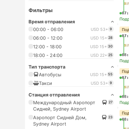
Фильтры
07:
Под
Время отправления
00:00 - 06:00
USD 53+
9
Под
07:
06:00 - 12:00
USD 15+
28
12:00 - 18:00
USD 15+
30
18:00 - 24:00
08:
USD 22+
25
Под
Тип транспорта
Под
Автобусы
USD 15+
55
07:
Такси
USD 53+
9
Станция отправления
08:
Международный Аэропорт
27
Под
Сидней, Sydney Airport
Под
Аэропорт Сидней Дом,
23
08:
Sydney Airport