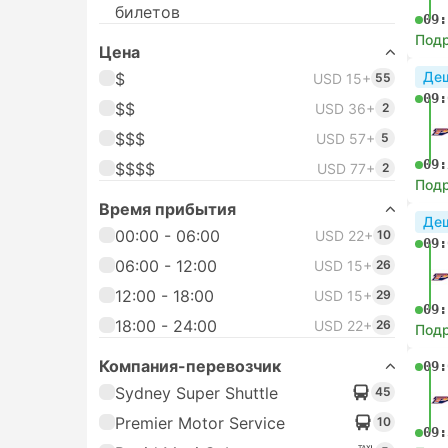
билетов
09:
Под
Цена
Де
$
USD 15+
55
09:
$$
USD 36+
2
$$$
USD 57+
5
09:
$$$$
USD 77+
2
Под
Время прибытия
Де
00:00 - 06:00
USD 22+
10
09:
06:00 - 12:00
USD 15+
26
12:00 - 18:00
USD 15+
29
09:
18:00 - 24:00
USD 22+
26
Под
Компания-перевозчик
09:
Sydney Super Shuttle
45
Premier Motor Service
10
09: