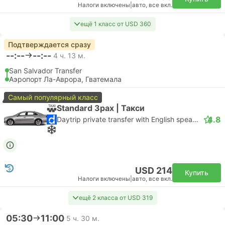
Налоги включены
|
авто, все вкл.
ещё 1 класс от USD 360
Подтверждается сразу
--:--
--:--
4 ч. 13 м.
San Salvador Transfer
Аэропорт Ла-Аврора, Гватемала
Самый популярный класс
Standard 3pax | Такси
4.8
Daytrip private transfer with English speaking driver
USD 214
Купить
Налоги включены
|
авто, все вкл.
ещё 2 класса от USD 319
05:30
11:00
5 ч. 30 м.