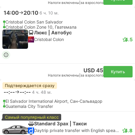
Налоги включены
|
за взрослого
14:00
20:10
6 ч. 10 м.
Cristobal Colon San Salvador
Cristobal Colon Zone 10, Гватемала
Люкс | Автобус
4.5
Cristobal Colon
USD 45
Купить
Налоги включены
|
за взрослого
Подтверждается сразу
--:--
--:--
4 ч. 48 м.
El Salvador International Airport, Сан-Сальвадор
Guatemala City Transfer
Самый популярный класс
Standard 3pax | Такси
4.8
Daytrip private transfer with English speaking driver