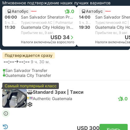
Мгновенное подтверждение наших лучших вариантов
5.0
Автобус
Автобус
06:00
San Salvador Sheraton Presidente Hotel
14:00
5 ч. 30 м.
Туристический AC | Pullmantur
5 ч. 30 м.
Туристический AC | 
11:30
Guatemala City Holiday Inn Hotel
19:30
Прибытие вс, 9 авг.
Прибытие вс, 9 авг.
USD 34
U
Налоги включены
|
за взрослого
Налоги включены
|
з
Подтверждается сразу
--:--
--:--
9 ч. 30 м.
San Salvador Transfer
Guatemala City Transfer
Самый популярный класс
Standard 3pax | Такси
5.0
Authentic Guatemala
USD 300
Купить