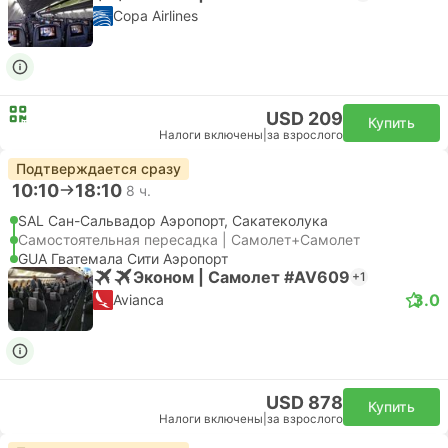
Copa Airlines
USD 209
Купить
Налоги включены
|
за взрослого
Подтверждается сразу
10:10
18:10
8 ч.
SAL Сан-Сальвадор Аэропорт, Сакатеколука
Самостоятельная пересадка | Самолет+Самолет
GUA Гватемала Сити Аэропорт
Эконом | Самолет #AV609
+1
3.0
Avianca
USD 878
Купить
Налоги включены
|
за взрослого