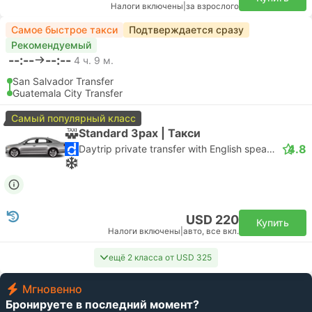
Налоги включены
|
за взрослого
Самое быстрое такси
Подтверждается сразу
Рекомендуемый
--:--
--:--
4 ч. 9 м.
San Salvador Transfer
Guatemala City Transfer
Самый популярный класс
Standard 3pax | Такси
4.8
Daytrip private transfer with English speaking driver
USD 220
Купить
Налоги включены
|
авто, все вкл.
ещё 2 класса от USD 325
Мгновенно
Бронируете в последний момент?