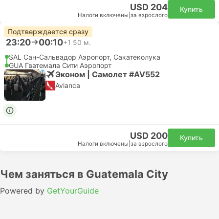
USD 204
Купить
Налоги включены
|
за взрослого
Подтверждается сразу
23:20
00:10
+1
50 м.
SAL Сан-Сальвадор Аэропорт, Сакатеколука
GUA Гватемала Сити Аэропорт
Эконом | Самолет #AV552
Avianca
USD 200
Купить
Налоги включены
|
за взрослого
Чем заняться в Guatemala City
Powered by
GetYourGuide