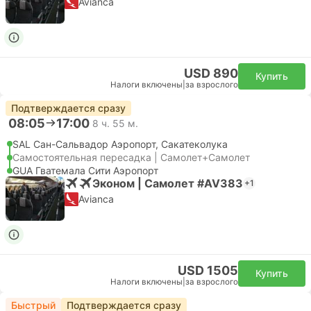
Avianca
USD 890
Купить
Налоги включены
|
за взрослого
Подтверждается сразу
08:05
17:00
8 ч. 55 м.
SAL Сан-Сальвадор Аэропорт, Сакатеколука
Самостоятельная пересадка | Самолет+Самолет
GUA Гватемала Сити Аэропорт
Эконом | Самолет #AV383
+1
Avianca
USD 1505
Купить
Налоги включены
|
за взрослого
Быстрый
Подтверждается сразу