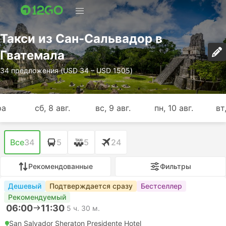
Такси из Сан-Сальвадор в
Гватемала
34 предложения (USD 34 – USD 1505)
ра
сб, 8 авг.
вс, 9 авг.
пн, 10 авг.
вт,
Все
34
5
5
24
Рекомендованные
Фильтры
Дешевый
Подтверждается сразу
Бестселлер
Рекомендуемый
06:00
11:30
5 ч. 30 м.
San Salvador Sheraton Presidente Hotel