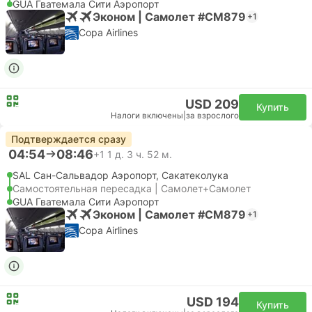
GUA Гватемала Сити Аэропорт
Эконом | Самолет #CM879
+1
Copa Airlines
USD 209
Купить
Налоги включены
|
за взрослого
Подтверждается сразу
04:54
08:46
+1
1 д. 3 ч. 52 м.
SAL Сан-Сальвадор Аэропорт, Сакатеколука
Самостоятельная пересадка | Самолет+Самолет
GUA Гватемала Сити Аэропорт
Эконом | Самолет #CM879
+1
Copa Airlines
USD 194
Купить