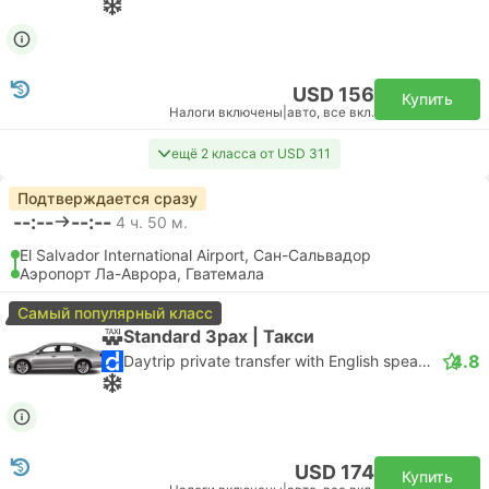
USD 156
Купить
Налоги включены
|
авто, все вкл.
ещё 2 класса от USD 311
Подтверждается сразу
--:--
--:--
4 ч. 50 м.
El Salvador International Airport, Сан-Сальвадор
Аэропорт Ла-Аврора, Гватемала
Самый популярный класс
Standard 3pax | Такси
4.8
Daytrip private transfer with English speaking driver
USD 174
Купить