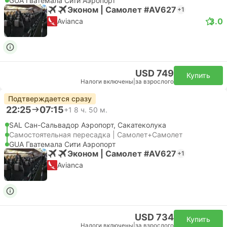
GUA Гватемала Сити Аэропорт
Эконом | Самолет #AV627
+1
3.0
Avianca
USD 749
Купить
Налоги включены
|
за взрослого
Подтверждается сразу
22:25
07:15
+1
8 ч. 50 м.
SAL Сан-Сальвадор Аэропорт, Сакатеколука
Самостоятельная пересадка | Самолет+Самолет
GUA Гватемала Сити Аэропорт
Эконом | Самолет #AV627
+1
Avianca
USD 734
Купить
Налоги включены
|
за взрослого