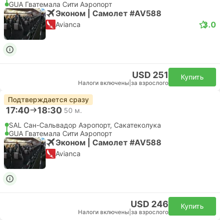
GUA Гватемала Сити Аэропорт
Эконом | Самолет #AV588
3.0
Avianca
USD 251
Купить
Налоги включены
|
за взрослого
Подтверждается сразу
17:40
18:30
50 м.
SAL Сан-Сальвадор Аэропорт, Сакатеколука
GUA Гватемала Сити Аэропорт
Эконом | Самолет #AV588
Avianca
USD 246
Купить
Налоги включены
|
за взрослого