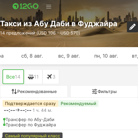
Такси из Абу Даби в Фуджайра
14 предложений (USD 106 – USD 570)
ра
сб, 8 авг.
вс, 9 авг.
пн, 10 авг.
вт,
Все
14
11
3
Рекомендованные
Фильтры
Подтверждается сразу
Рекомендуемый
--:--
--:--
1 ч. 44 м.
Трансфер по Абу-Даби
Трансфер по Фуджайра
Самый популярный класс