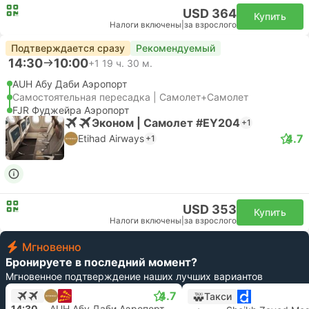
USD 364
Купить
Налоги включены
|
за взрослого
Подтверждается сразу
Рекомендуемый
14:30
10:00
+1
19 ч. 30 м.
AUH Абу Даби Аэропорт
Самостоятельная пересадка | Самолет+Самолет
FJR Фуджейра Аэропорт
Эконом | Самолет #EY204
+1
4.7
Etihad Airways
+1
USD 353
Купить
Налоги включены
|
за взрослого
Мгновенно
Бронируете в последний момент?
Мгновенное подтверждение наших лучших вариантов
4.7
Такси
14:30
AUH Абу Даби Аэропорт