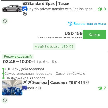
Standard 3pax | Такси
4.8
Daytrip private transfer with English speaking driver
Бесплатная отмена
USD 159
Купить
Налоги включены
|
авто, все вкл.
ещё 3 класса от USD 172
Рекомендуемый
03:45
10:00
+1
1 д. 6 ч. 15 м.
AUH Абу Даби Аэропорт
Самостоятельная пересадка | Самолет+Самолет
FJR Фуджейра Аэропорт
Эконом | Самолет #6E1414
+1
4.7
IndiGo
+1