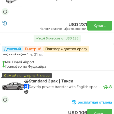
USD 231
Купить
Налоги включены
|
авто, все вкл.
ещё 6 классов от USD 236
Дешевый
Быстрый
Подтверждается сразу
--:--
--:--
1 ч. 31 м.
Abu Dhabi Airport
Трансфер по Фуджайра
Самый популярный класс
Standard 3pax | Такси
4.8
Daytrip private transfer with English speaking driver
Бесплатная отмена
USD 106
Купить