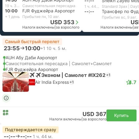
--:--
19 ч. 30 м.
Самостоятельная пересадка
1 ч. 44 м.
10:00
FJR Фуджейра Аэропорт
--:--
Трансфер по Фу
+ 1 день
Прибытие пн, 10 авг.
Прибытие вс, 9 авг.
USD 353
US
Налоги включены
|
за взрослого
Налоги включены
|
ав
Самый быстрый перелет
23:55
10:00
+1
10 ч. 5 м.
AUH Абу Даби Аэропорт
Самостоятельная пересадка | Самолет+Самолет
FJR Фуджейра Аэропорт
Эконом | Самолет #IX262
+1
4.7
Air India Express
+1
USD 367
Купить
Налоги включены
|
за взрослого
Подтверждается сразу
--:--
--:--
1 ч. 44 м.