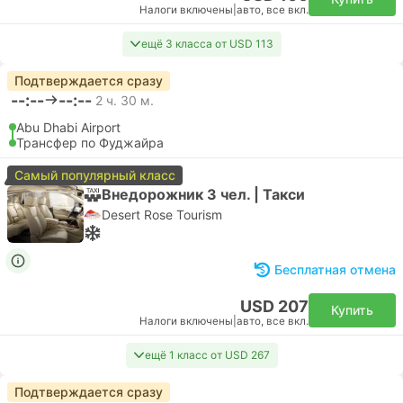
Налоги включены
|
авто, все вкл.
ещё 3 класса от USD 113
Подтверждается сразу
--:--
--:--
2 ч. 30 м.
Abu Dhabi Airport
Трансфер по Фуджайра
Самый популярный класс
Внедорожник 3 чел. | Такси
Desert Rose Tourism
Бесплатная отмена
USD 207
Купить
Налоги включены
|
авто, все вкл.
ещё 1 класс от USD 267
Подтверждается сразу