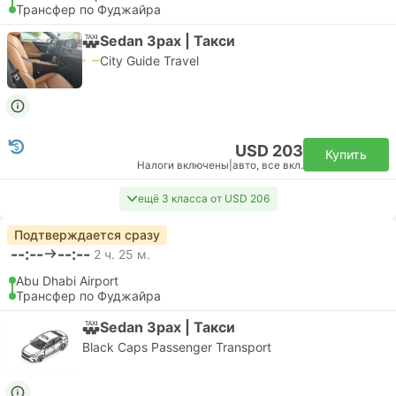
Трансфер по Фуджайра
Sedan 3pax | Такси
City Guide Travel
USD 203
Купить
Налоги включены
|
авто, все вкл.
ещё 3 класса от USD 206
Подтверждается сразу
--:--
--:--
2 ч. 25 м.
Abu Dhabi Airport
Трансфер по Фуджайра
Sedan 3pax | Такси
Black Caps Passenger Transport