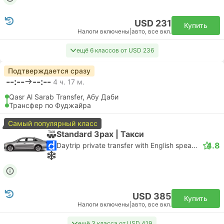
USD 231
Купить
Налоги включены
|
авто, все вкл.
ещё 6 классов от USD 236
Подтверждается сразу
--:--
--:--
4 ч. 17 м.
Qasr Al Sarab Transfer, Абу Даби
Трансфер по Фуджайра
Самый популярный класс
Standard 3pax | Такси
4.8
Daytrip private transfer with English speaking driver
USD 385
Купить
Налоги включены
|
авто, все вкл.
ещё 3 класса от USD 419