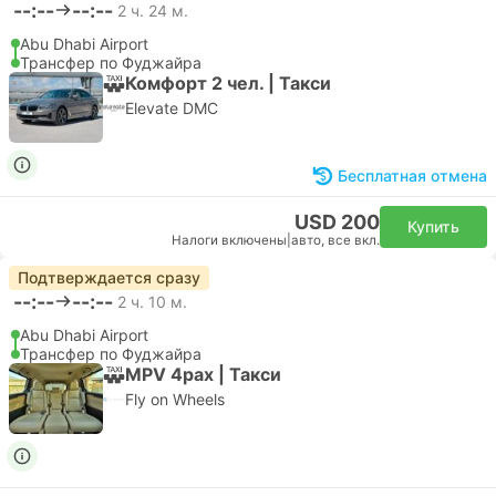
--:--
--:--
2 ч. 24 м.
Abu Dhabi Airport
Трансфер по Фуджайра
Комфорт 2 чел. | Такси
Elevate DMC
Бесплатная отмена
USD 200
Купить
Налоги включены
|
авто, все вкл.
Подтверждается сразу
--:--
--:--
2 ч. 10 м.
Abu Dhabi Airport
Трансфер по Фуджайра
MPV 4pax | Такси
Fly on Wheels