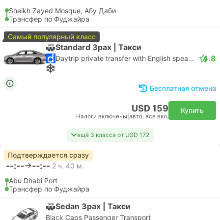
Sheikh Zayed Mosque, Абу Даби
Трансфер по Фуджайра
Самый популярный класс
Standard 3pax | Такси
4.8
Daytrip private transfer with English speaking driver
Бесплатная отмена
USD 159
Купить
Налоги включены
|
авто, все вкл.
ещё 3 класса от USD 172
Подтверждается сразу
--:--
--:--
2 ч. 40 м.
Abu Dhabi Port
Трансфер по Фуджайра
Sedan 3pax | Такси
Black Caps Passenger Transport