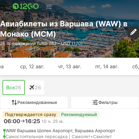
Авиабилеты из Варшава (WAW) в
Монако (MCM)
26 предложений (USD 282 – USD 1170)
ра
ср, 12 авг.
чт, 13 авг.
пт, 14 авг.
сб,
Все
26
26
Рекомендованные
Фильтры
Подтверждается сразу
Рекомендуемый
06:00
16:25
10 ч. 25 м.
WAW Варшава Шопен Аэропорт, Варшава Аэропорт
Самостоятельная пересадка | Самолет+Самолет