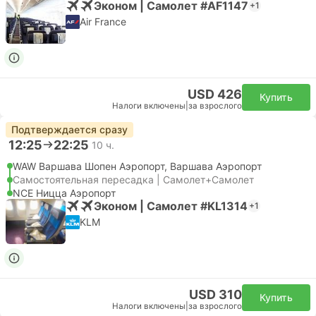
Эконом | Самолет #AF1147
+1
Air France
USD 426
Купить
Налоги включены
|
за взрослого
Подтверждается сразу
12:25
22:25
10 ч.
WAW Варшава Шопен Аэропорт, Варшава Аэропорт
Самостоятельная пересадка | Самолет+Самолет
NCE Ницца Аэропорт
Эконом | Самолет #KL1314
+1
KLM
USD 310
Купить
Налоги включены
|
за взрослого