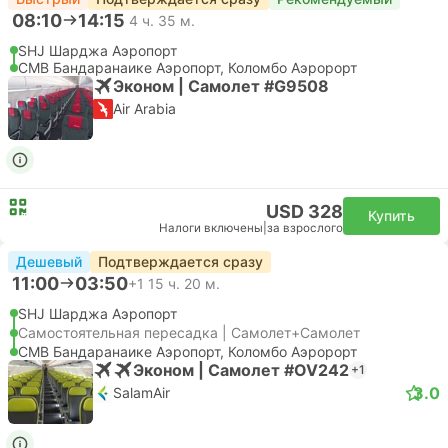
08:10
14:15
4 ч. 35 м.
SHJ Шарджа Аэропорт
CMB Бандаранаике Аэропорт, Коломбо Аэророрт
Эконом | Самолет #G9508
Air Arabia
USD 328
Купить
Налоги включены
|
за взрослого
Дешевый
Подтверждается сразу
11:00
03:50
+1
15 ч. 20 м.
SHJ Шарджа Аэропорт
Самостоятельная пересадка | Самолет+Самолет
CMB Бандаранаике Аэропорт, Коломбо Аэророрт
Эконом | Самолет #OV242
+1
3.0
SalamAir