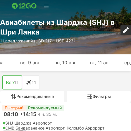
Авиабилеты из Шарджа (SHJ) в
Шри Ланка
11 предложений (USD 217 – USD 423)
ра
вс, 9 авг.
пн, 10 авг.
вт, 11 авг.
ср,
Все
11
11
Рекомендованные
Фильтры
Быстрый
Рекомендуемый
08:10
14:15
4 ч. 35 м.
SHJ Шарджа Аэропорт
CMB Бандаранаике Аэропорт, Коломбо Аэророрт