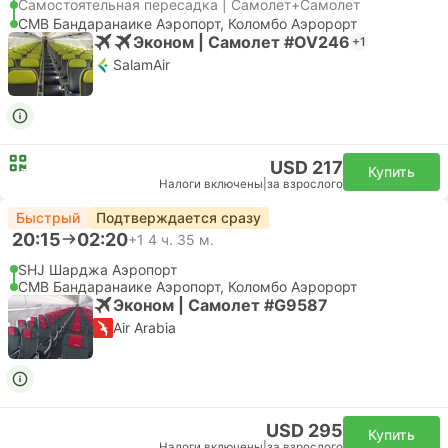
Самостоятельная пересадка | Самолет+Самолет
CMB Бандаранаике Аэропорт, Коломбо Аэророрт
Эконом | Самолет #OV246
+1
SalamAir
USD 217
Купить
Налоги включены
|
за взрослого
Быстрый
Подтверждается сразу
20:15
02:20
+1
4 ч. 35 м.
SHJ Шарджа Аэропорт
CMB Бандаранаике Аэропорт, Коломбо Аэророрт
Эконом | Самолет #G9587
Air Arabia
USD 295
Купить
Налоги включены
|
за взрослого