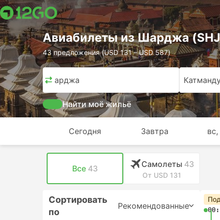
Авиабилеты из Шарджа (SHJ
43 предложения (USD 131 – USD 587)
Шарджа
Катманд
Найти моё жильё
Сегодня
Завтра
вс,
Самолеты
43
Все
43
От USD 131
Сортировать
Под
Рекомендованные
00:
по