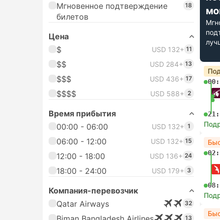
Мгновенное подтверждение
18
мо
билетов
Мгн
под
Цена
луч
$
USD 132+
11
$$
USD 284+
13
Под
$$$
USD 436+
17
00:
$$$$
USD 588+
2
Время прибытия
21:
Под
00:00 - 06:00
USD 132+
1
06:00 - 12:00
USD 132+
15
Бы
02:
12:00 - 18:00
USD 136+
24
18:00 - 24:00
USD 179+
3
08:
Компания-перевозчик
Под
Qatar Airways
32
Бы
Biman Bangladesh Airlines
13