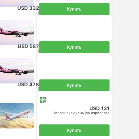
USD 332
Купить
Налоги включены
|
за взрослого
USD 587
Купить
Налоги включены
|
за взрослого
я пересадка
USD 478
Купить
Налоги включены
|
за взрослого
USD 131
Налоги включены
|
за взрослого
Купить