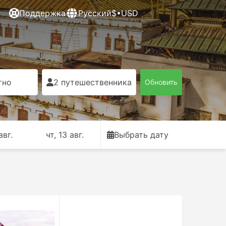
Поддержка
Русский
$•USD
тно
2 путешественника
Обновить
авг.
чт, 13 авг.
Выбрать дату