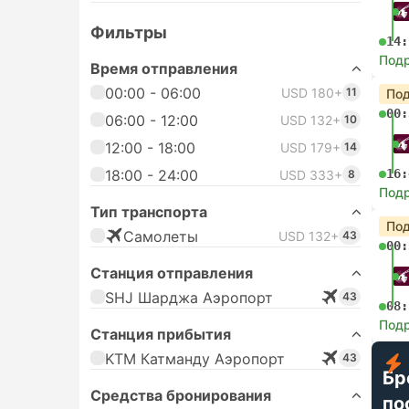
Фильтры
14:
Под
Время отправления
00:00 - 06:00
USD 180+
11
Под
00:
06:00 - 12:00
USD 132+
10
12:00 - 18:00
USD 179+
14
18:00 - 24:00
16:
USD 333+
8
Под
Тип транспорта
Под
Самолеты
USD 132+
43
00:
Станция отправления
SHJ Шарджа Аэропорт
43
08:
Под
Станция прибытия
KTM Катманду Аэропорт
43
Бр
Средства бронирования
по