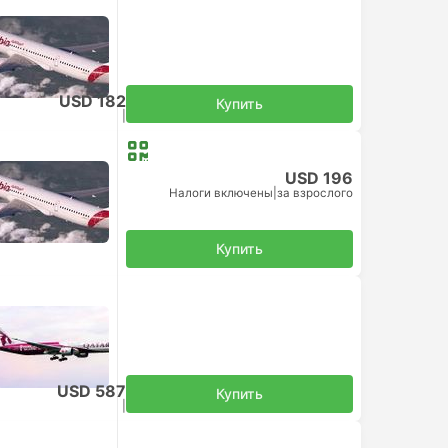
USD 182
Купить
Налоги включены
|
за взрослого
USD 196
Налоги включены
|
за взрослого
Купить
USD 587
Купить
Налоги включены
|
за взрослого