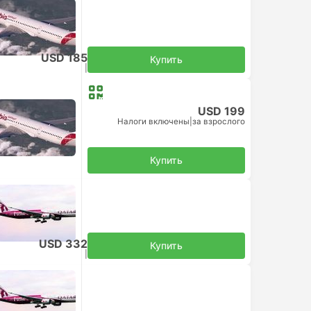
USD 185
Купить
Налоги включены
|
за взрослого
USD 199
Налоги включены
|
за взрослого
Купить
USD 332
Купить
Налоги включены
|
за взрослого