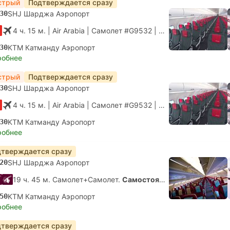
стрый
Подтверждается сразу
30
SHJ Шарджа Аэропорт
4 ч. 15 м.
| Air Arabia
|
Самолет #G9532
|
Эконом
30
KTM Катманду Аэропорт
робнее
стрый
Подтверждается сразу
30
SHJ Шарджа Аэропорт
4 ч. 15 м.
| Air Arabia
|
Самолет #G9532
|
Эконом
30
KTM Катманду Аэропорт
робнее
тверждается сразу
20
SHJ Шарджа Аэропорт
19 ч. 45 м. Самолет+Самолет.
Самостоятельная пересадка
50
KTM Катманду Аэропорт
робнее
тверждается сразу