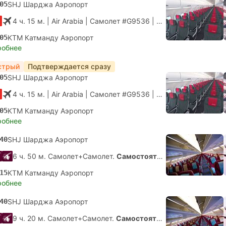
05
SHJ Шарджа Аэропорт
4 ч. 15 м.
| Air Arabia
|
Самолет #G9536
|
Эконом
05
KTM Катманду Аэропорт
робнее
стрый
Подтверждается сразу
05
SHJ Шарджа Аэропорт
4 ч. 15 м.
| Air Arabia
|
Самолет #G9536
|
Эконом
05
KTM Катманду Аэропорт
робнее
40
SHJ Шарджа Аэропорт
6 ч. 50 м. Самолет+Самолет.
Самостоятельная пересадка
15
KTM Катманду Аэропорт
робнее
40
SHJ Шарджа Аэропорт
9 ч. 20 м. Самолет+Самолет.
Самостоятельная пересадка