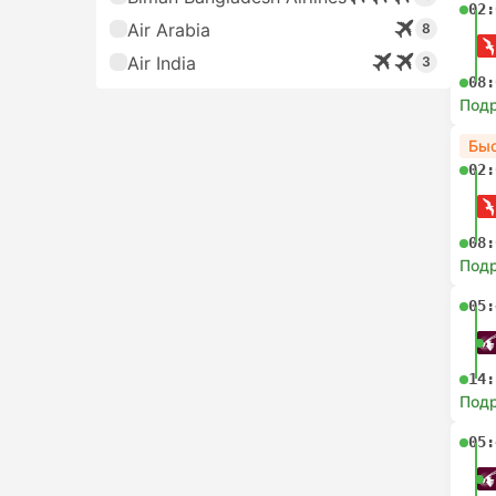
02:
Air Arabia
8
Air India
3
08:
Под
Бы
02:
08:
Под
05:
14:
Под
05: