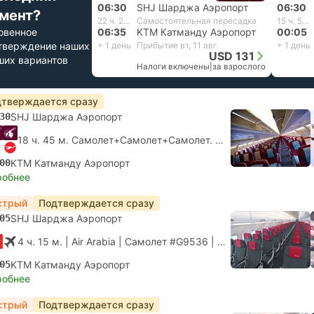
06:30
SHJ Шарджа Аэропорт
06:30
мент?
22 ч. 20 м.
Самостоятельная пересадка
15 ч. 50 м.
овенное
06:35
KTM Катманду Аэропорт
00:05
тверждение наших
+ 1 день
Прибытие вт, 11 авг.
+ 1 день
USD 131
ших вариантов
Налоги включены
|
за взрослого
тверждается сразу
30
SHJ Шарджа Аэропорт
18 ч. 45 м. Самолет+Самолет+Самолет.
Самостоятельная п
00
KTM Катманду Аэропорт
робнее
стрый
Подтверждается сразу
05
SHJ Шарджа Аэропорт
4 ч. 15 м.
| Air Arabia
|
Самолет #G9536
|
Эконом
05
KTM Катманду Аэропорт
робнее
стрый
Подтверждается сразу