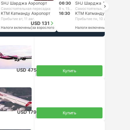
SHJ Шарджа Аэропорт
06:30
SHJ Шарджа Аэропорт
Самостоятельная пересадка
8 ч. 15 м.
Самостоятельная пересадка
KTM Катманду Аэропорт
16:30
KTM Катманду Аэропорт
Прибытие вт, 11 авг.
Прибытие пн, 10 авг.
USD 131
USD 135
Налоги включены
|
за взрослого
Налоги включены
|
за взрослого
ересадка
USD 475
Купить
Налоги включены
|
за взрослого
USD 179
Купить
Налоги включены
|
за взрослого