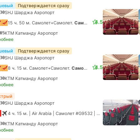
шевый
Подтверждается сразу
30
SHJ Шарджа Аэропорт
4.5
15 ч. 50 м. Самолет+Самолет.
Самостоятельная пересадка
05
KTM Катманду Аэропорт
робнее
шевый
Подтверждается сразу
30
SHJ Шарджа Аэропорт
4.5
8 ч. 15 м. Самолет+Самолет.
Самостоятельная пересадка
30
KTM Катманду Аэропорт
робнее
стрый
30
SHJ Шарджа Аэропорт
4 ч. 15 м.
| Air Arabia
|
Самолет #G9532
|
Эконом
30
KTM Катманду Аэропорт
робнее