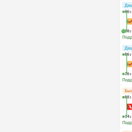
Де
06:
00:
+1
Под
Де
06:
16:
Под
Бы
08:
14:
Под