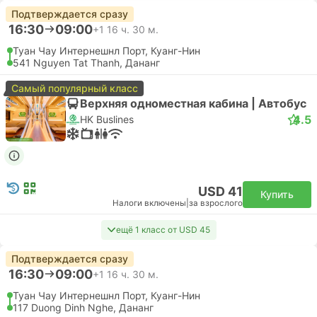
Подтверждается сразу
16:30
09:00
+1
16 ч. 30 м.
Туан Чау Интернешнл Порт, Куанг-Нин
541 Nguyen Tat Thanh, Дананг
Самый популярный класс
Верхняя одноместная кабина | Автобус
4.5
HK Buslines
USD 41
Купить
Налоги включены
|
за взрослого
ещё 1 класс от USD 45
Подтверждается сразу
16:30
09:00
+1
16 ч. 30 м.
Туан Чау Интернешнл Порт, Куанг-Нин
117 Duong Dinh Nghe, Дананг