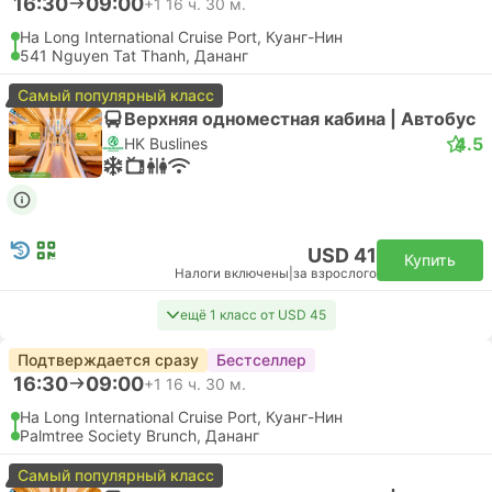
16:30
09:00
+1
16 ч. 30 м.
Ha Long International Cruise Port, Куанг-Нин
541 Nguyen Tat Thanh, Дананг
Самый популярный класс
Верхняя одноместная кабина | Автобус
4.5
HK Buslines
USD 41
Купить
Налоги включены
|
за взрослого
ещё 1 класс от USD 45
Подтверждается сразу
Бестселлер
16:30
09:00
+1
16 ч. 30 м.
Ha Long International Cruise Port, Куанг-Нин
Palmtree Society Brunch, Дананг
Самый популярный класс