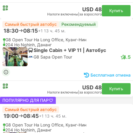
USD 48
Купить
Налоги включены
|
за взрослого
Самый быстрый автобус
Рекомендуемый
18:30
08:15
+1
13 ч. 45 м.
G8 Open Tour Ha Long Office, Куанг-Нин
204 Ho Nghinh, Дананг
Single Cabin + VIP 11 | Автобус
4.5
G8 Sapa Open Tour
Бесплатная отмена
USD 48
Купить
Налоги включены
|
за взрослого
ПОПУЛЯРНО ДЛЯ ПАР
Самый быстрый автобус
19:00
08:45
+1
13 ч. 45 м.
G8 Open Tour Ha Long Office, Куанг-Нин
204 Ho Nghinh, Дананг