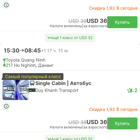
Скидка 1,92 $ сегодня
USD 36
USD 38
Купить
Налоги включены
|
за взрослого
ещё 1 класс от USD 52
15:30
08:45
+1
17 ч. 15 м.
Toyota Quang Ninh
217 Ho Nghinh, Дананг
Самый популярный класс
Single Cabin | Автобус
4.2
Duy Khanh Transport
Скидка 1,92 $ сегодня
USD 36
USD 38
Купить
Налоги включены
|
за взрослого
ещё 1 класс от USD 52