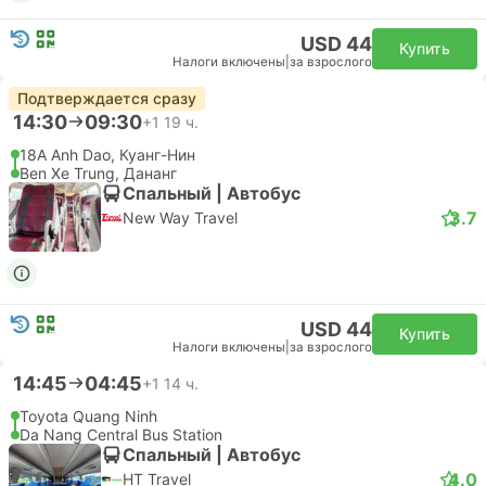
USD 44
Купить
Налоги включены
|
за взрослого
Подтверждается сразу
14:30
09:30
+1
19 ч.
18A Anh Dao, Куанг-Нин
Ben Xe Trung, Дананг
Спальный | Автобус
3.7
New Way Travel
USD 44
Купить
Налоги включены
|
за взрослого
14:45
04:45
+1
14 ч.
Toyota Quang Ninh
Da Nang Central Bus Station
Спальный | Автобус
4.0
HT Travel