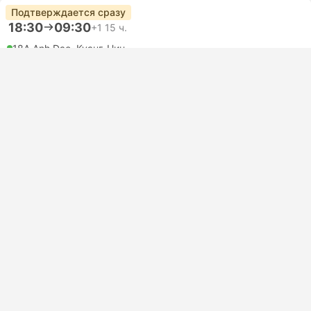
Подтверждается сразу
18:30
09:30
+1
15 ч.
18A Anh Dao, Куанг-Нин
16 Duong 3 Thang 2, Дананг
Cabin 24 | Автобус
3.7
New Way Travel
USD 64
Купить
Налоги включены
|
за взрослого
Подтверждается сразу
18:30
10:00
+1
15 ч. 30 м.
18A Anh Dao, Куанг-Нин
29 Tran Bach Dang, Дананг
Cabin 24 | Автобус
3.7
New Way Travel