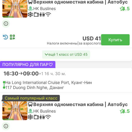
Верхняя одноместная кабина | Автобус
4.5
HK Buslines
USD 41
Купить
Налоги включены
|
за взрослого
ещё 1 класс от USD 45
ПОПУЛЯРНО ДЛЯ ПАР
16:30
09:00
+1
16 ч. 30 м.
Ha Long International Cruise Port, Куанг-Нин
117 Duong Dinh Nghe, Дананг
Самый популярный класс
Верхняя одноместная кабина | Автобус
4.5
HK Buslines