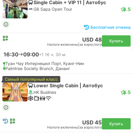
Single Cabin + VIP 11 | Автобус
4.5
G8 Sapa Open Tour
Бесплатная отмена
USD 48
Купить
Налоги включены
|
за взрослого
16:30
09:00
+1
16 ч. 30 м.
Туан Чау Интернешнл Порт, Куанг-Нин
Palmtree Society Brunch, Дананг
Самый популярный класс
Lower Single Cabin | Автобус
4.5
HK Buslines
USD 45
Купить
Налоги включены
|
за взрослого