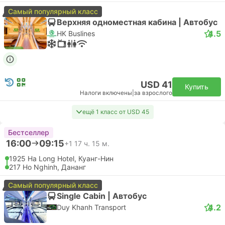
Самый популярный класс
Верхняя одноместная кабина | Автобус
4.5
HK Buslines
USD 41
Купить
Налоги включены
|
за взрослого
ещё 1 класс от USD 45
Бестселлер
16:00
09:15
+1
17 ч. 15 м.
1925 Ha Long Hotel, Куанг-Нин
217 Ho Nghinh, Дананг
Самый популярный класс
Single Cabin | Автобус
4.2
Duy Khanh Transport