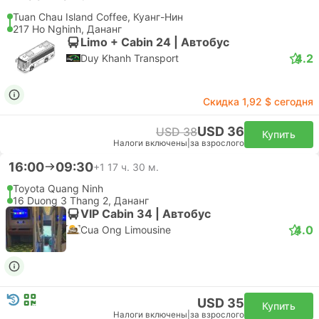
Tuan Chau Island Coffee, Куанг-Нин
217 Ho Nghinh, Дананг
Limo + Cabin 24 | Автобус
4.2
Duy Khanh Transport
Скидка 1,92 $ сегодня
USD 36
USD 38
Купить
Налоги включены
|
за взрослого
16:00
09:30
+1
17 ч. 30 м.
Toyota Quang Ninh
16 Duong 3 Thang 2, Дананг
VIP Cabin 34 | Автобус
4.0
Cua Ong Limousine
USD 35
Купить
Налоги включены
|
за взрослого