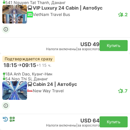
541 Nguyen Tat Thanh, Дананг
VIP Luxury 24 Cabin | Автобус
4.2
VietNam Travel Bus
USD 49
Купить
Налоги включены
|
за взрослого
Подтверждается сразу
18:15
09:15
+1
15 ч.
18A Anh Dao, Куанг-Нин
54 Ngo Thi Si, Дананг
Cabin 24 | Автобус
3.7
New Way Travel
USD 64
Купить
Налоги включены
|
за взрослого