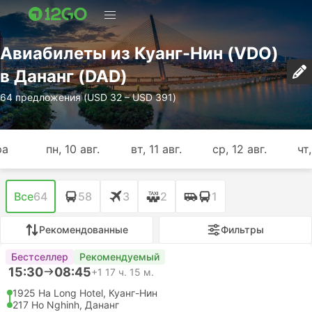
Авиабилеты из Куанг-Нин (VDO)
в Дананг (DAD)
64 предложения (USD 32 – USD 391)
ра
пн, 10 авг.
вт, 11 авг.
ср, 12 авг.
чт,
Все
64
58
3
2
1
Рекомендованные
Фильтры
Бестселлер
Рекомендуемый
15:30
08:45
+1
17 ч. 15 м.
1925 Ha Long Hotel, Куанг-Нин
217 Ho Nghinh, Дананг