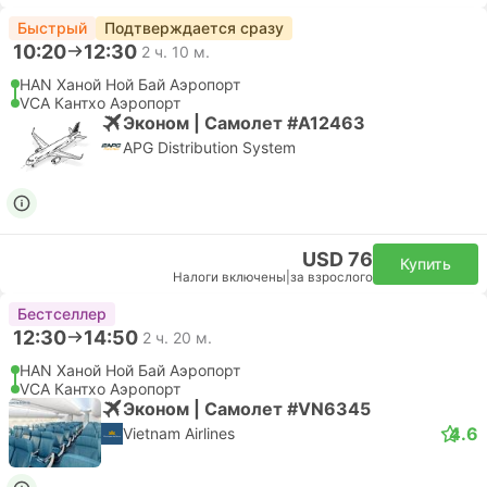
Быстрый
Подтверждается сразу
10:20
12:30
2 ч. 10 м.
HAN Ханой Ной Бай Аэропорт
VCA Кантхо Аэропорт
Эконом | Самолет #A12463
APG Distribution System
USD 76
Купить
Налоги включены
|
за взрослого
Бестселлер
12:30
14:50
2 ч. 20 м.
HAN Ханой Ной Бай Аэропорт
VCA Кантхо Аэропорт
Эконом | Самолет #VN6345
4.6
Vietnam Airlines