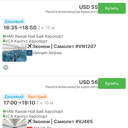
USD 55
Купить
Налоги включены
|
за взрослого
Дешевый
16:35
18:50
2 ч. 15 м.
HAN Ханой Ной Бай Аэропорт
VCA Кантхо Аэропорт
Эконом | Самолет #VN1207
Vietnam Airlines
USD 56
Купить
Налоги включены
|
за взрослого
Дешевый
Быстрый
17:00
19:10
2 ч. 10 м.
HAN Ханой Ной Бай Аэропорт
VCA Кантхо Аэропорт
Эконом | Самолет #VJ465
VietJet Air