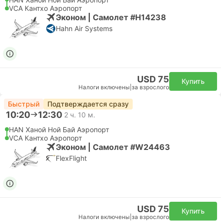
VCA Кантхо Аэропорт
Эконом | Самолет #H14238
Hahn Air Systems
USD 75
Купить
Налоги включены
|
за взрослого
Быстрый
Подтверждается сразу
10:20
12:30
2 ч. 10 м.
HAN Ханой Ной Бай Аэропорт
VCA Кантхо Аэропорт
Эконом | Самолет #W24463
FlexFlight
USD 75
Купить
Налоги включены
|
за взрослого