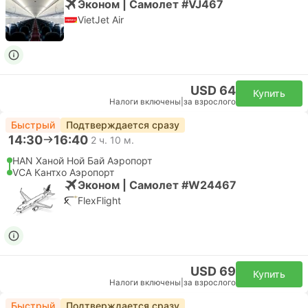
Эконом | Самолет #VJ467
VietJet Air
USD 64
Купить
Налоги включены
|
за взрослого
Быстрый
Подтверждается сразу
14:30
16:40
2 ч. 10 м.
HAN Ханой Ной Бай Аэропорт
VCA Кантхо Аэропорт
Эконом | Самолет #W24467
FlexFlight
USD 69
Купить
Налоги включены
|
за взрослого
Быстрый
Подтверждается сразу