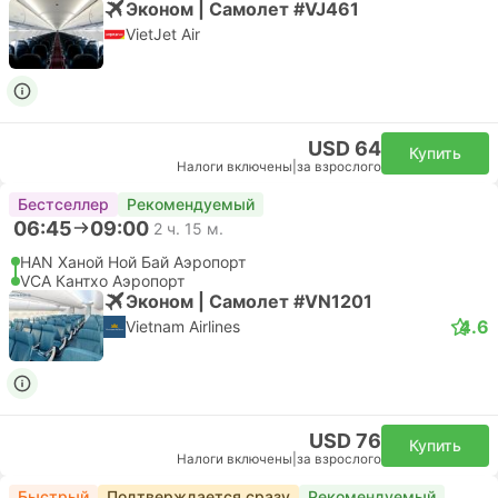
Эконом | Самолет #VJ461
VietJet Air
USD 64
Купить
Налоги включены
|
за взрослого
Бестселлер
Рекомендуемый
06:45
09:00
2 ч. 15 м.
HAN Ханой Ной Бай Аэропорт
VCA Кантхо Аэропорт
Эконом | Самолет #VN1201
4.6
Vietnam Airlines
USD 76
Купить
Налоги включены
|
за взрослого
Быстрый
Подтверждается сразу
Рекомендуемый