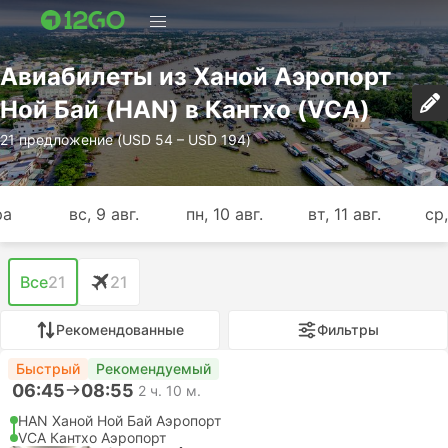
Авиабилеты из Ханой Аэропорт
Ной Бай (HAN) в Кантхо (VCA)
21 предложение (USD 54 – USD 194)
ра
вс, 9 авг.
пн, 10 авг.
вт, 11 авг.
ср,
Все
21
21
Рекомендованные
Фильтры
Быстрый
Рекомендуемый
06:45
08:55
2 ч. 10 м.
HAN Ханой Ной Бай Аэропорт
VCA Кантхо Аэропорт