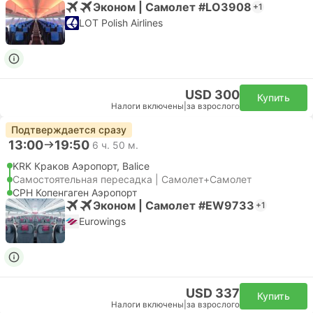
Эконом | Самолет #LO3908
+1
LOT Polish Airlines
USD 300
Купить
Налоги включены
|
за взрослого
Подтверждается сразу
13:00
19:50
6 ч. 50 м.
KRK Краков Аэропорт, Balice
Самостоятельная пересадка | Самолет+Самолет
CPH Копенгаген Аэропорт
Эконом | Самолет #EW9733
+1
Eurowings
USD 337
Купить
Налоги включены
|
за взрослого