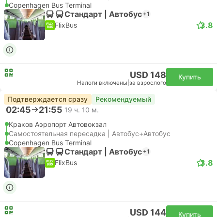
Copenhagen Bus Terminal
Стандарт | Автобус
+1
3.8
FlixBus
USD 148
Купить
Налоги включены
|
за взрослого
Подтверждается сразу
Рекомендуемый
02:45
21:55
19 ч. 10 м.
Краков Аэропорт Автовокзал
Самостоятельная пересадка | Автобус+Автобус
Copenhagen Bus Terminal
Стандарт | Автобус
+1
3.8
FlixBus
USD 144
Купить