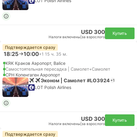
LOT Polish Airlines
USD 300
Купить
Налоги включены
|
за взрослого
Подтверждается сразу
18:25
10:00
+1
15 ч. 35 м.
KRK Краков Аэропорт, Balice
Самостоятельная пересадка | Самолет+Самолет
CPH Копенгаген Аэропорт
Эконом | Самолет #LO3924
+1
LOT Polish Airlines
USD 300
Купить
Налоги включены
|
за взрослого
Подтверждается сразу