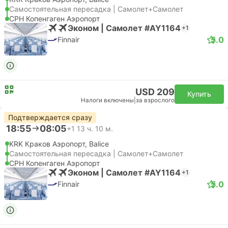
Самостоятельная пересадка | Самолет+Самолет
CPH Копенгаген Аэропорт
Эконом | Самолет #AY1164
+1
5.0
Finnair
USD 209
Купить
Налоги включены
|
за взрослого
Подтверждается сразу
18:55
08:05
+1
13 ч. 10 м.
KRK Краков Аэропорт, Balice
Самостоятельная пересадка | Самолет+Самолет
CPH Копенгаген Аэропорт
Эконом | Самолет #AY1164
+1
5.0
Finnair