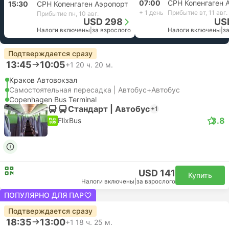
07:00
CPH Копенгаген 
15:30
CPH Копенгаген Аэропорт
+ 1 день
Прибытие вт, 11 авг.
Прибытие пн, 10 авг.
USD 298
US
Налоги включены
|
за взрослого
Налоги включены
|
з
Подтверждается сразу
13:45
10:05
+1
20 ч. 20 м.
Краков Автовокзал
Самостоятельная пересадка | Автобус+Автобус
Copenhagen Bus Terminal
Стандарт | Автобус
+1
3.8
FlixBus
USD 141
Купить
Налоги включены
|
за взрослого
ПОПУЛЯРНО ДЛЯ ПАР
Подтверждается сразу
18:35
13:00
+1
18 ч. 25 м.