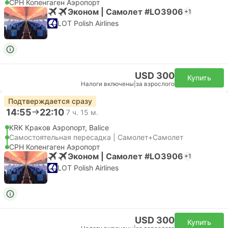
CPH Копенгаген Аэропорт
Эконом | Самолет #LO3906
+1
LOT Polish Airlines
USD 300
Купить
Налоги включены
|
за взрослого
Подтверждается сразу
14:55
22:10
7 ч. 15 м.
KRK Краков Аэропорт, Balice
Самостоятельная пересадка | Самолет+Самолет
CPH Копенгаген Аэропорт
Эконом | Самолет #LO3906
+1
LOT Polish Airlines
USD 300
Купить