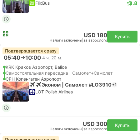
3.8
FlixBus
USD 180
Купить
Налоги включены
|
за взрослого
Подтверждается сразу
05:40
10:00
4 ч. 20 м.
KRK Краков Аэропорт, Balice
Самостоятельная пересадка | Самолет+Самолет
CPH Копенгаген Аэропорт
Эконом | Самолет #LO3910
+1
LOT Polish Airlines
USD 300
Купить
Налоги включены
|
за взрослого
Подтверждается сразу