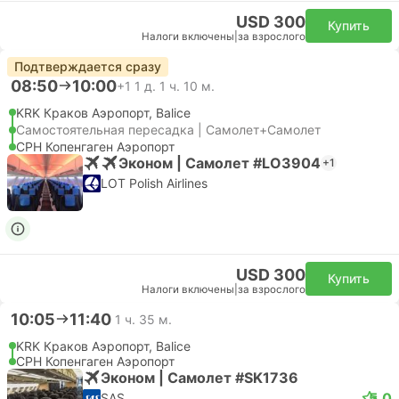
USD 300
Купить
Налоги включены
|
за взрослого
Подтверждается сразу
08:50
10:00
+1
1 д. 1 ч. 10 м.
KRK Краков Аэропорт, Balice
Самостоятельная пересадка | Самолет+Самолет
CPH Копенгаген Аэропорт
Эконом | Самолет #LO3904
+1
LOT Polish Airlines
USD 300
Купить
Налоги включены
|
за взрослого
10:05
11:40
1 ч. 35 м.
KRK Краков Аэропорт, Balice
CPH Копенгаген Аэропорт
Эконом | Самолет #SK1736
5.0
SAS