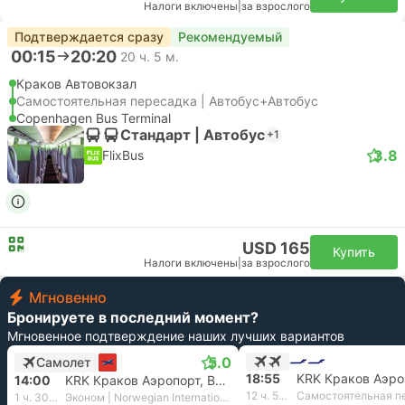
Налоги включены
|
за взрослого
Подтверждается сразу
Рекомендуемый
00:15
20:20
20 ч. 5 м.
Краков Автовокзал
Самостоятельная пересадка | Автобус+Автобус
Copenhagen Bus Terminal
Стандарт | Автобус
+1
3.8
FlixBus
USD 165
Купить
Налоги включены
|
за взрослого
Мгновенно
Бронируете в последний момент?
Мгновенное подтверждение наших лучших вариантов
5.0
Самолет
18:55
14:00
KRK Краков Аэропорт, Balice
12 ч. 5 м.
Самостоятельная п
1 ч. 30 м.
Эконом | Norwegian International