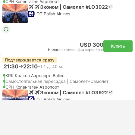
CPH Копенгаген Аэропорт
Эконом | Самолет #LO3922
+1
LOT Polish Airlines
USD 300
Купить
Налоги включены
|
за взрослого
Подтверждается сразу
21:30
22:10
+1
1 д. 40 м.
KRK Краков Аэропорт, Balice
Самостоятельная пересадка | Самолет+Самолет
CPH Копенгаген Аэропорт
Эконом | Самолет #LO3922
+1
LOT Polish Airlines
USD 300
Купить