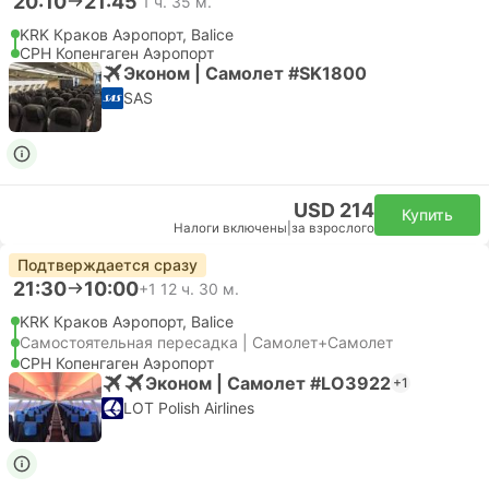
20:10
21:45
1 ч. 35 м.
KRK Краков Аэропорт, Balice
CPH Копенгаген Аэропорт
Эконом | Самолет #SK1800
SAS
USD 214
Купить
Налоги включены
|
за взрослого
Подтверждается сразу
21:30
10:00
+1
12 ч. 30 м.
KRK Краков Аэропорт, Balice
Самостоятельная пересадка | Самолет+Самолет
CPH Копенгаген Аэропорт
Эконом | Самолет #LO3922
+1
LOT Polish Airlines