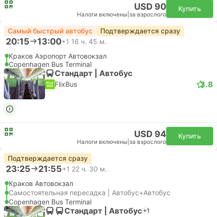
USD 90
Купить
Налоги включены
|
за взрослого
Самый быстрый автобус
Подтверждается сразу
20:15
13:00
+1
16 ч. 45 м.
Краков Аэропорт Автовокзал
Copenhagen Bus Terminal
Стандарт | Автобус
3.8
FlixBus
USD 94
Купить
Налоги включены
|
за взрослого
Подтверждается сразу
23:25
21:55
+1
22 ч. 30 м.
Краков Автовокзал
Самостоятельная пересадка | Автобус+Автобус
Copenhagen Bus Terminal
Стандарт | Автобус
+1