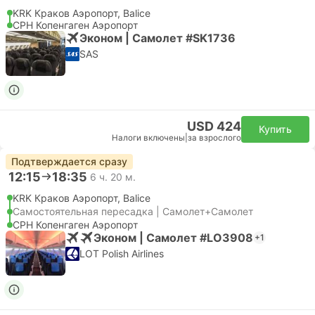
KRK Краков Аэропорт, Balice
CPH Копенгаген Аэропорт
Эконом | Самолет #SK1736
SAS
USD 424
Купить
Налоги включены
|
за взрослого
Подтверждается сразу
12:15
18:35
6 ч. 20 м.
KRK Краков Аэропорт, Balice
Самостоятельная пересадка | Самолет+Самолет
CPH Копенгаген Аэропорт
Эконом | Самолет #LO3908
+1
LOT Polish Airlines