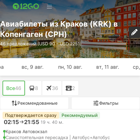
Авиабилеты из Краков (KRK) в
Копенгаген (CPH)
46 предложений (USD 90 – USD 2251)
ра
вс, 9 авг.
пн, 10 авг.
вт, 11 авг.
ср,
Все
46
8
36
2
Рекомендованные
Фильтры
Подтверждается сразу
Рекомендуемый
02:15
21:55
19 ч. 40 м.
Краков Автовокзал
Самостоятельная пересадка | Автобус+Автобус