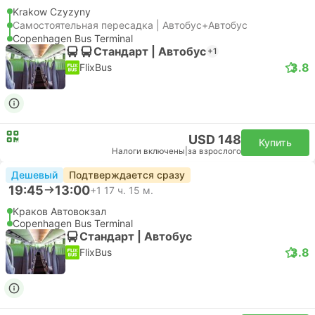
Krakow Czyzyny
Самостоятельная пересадка | Автобус+Автобус
Copenhagen Bus Terminal
Стандарт | Автобус
+1
3.8
FlixBus
USD 148
Купить
Налоги включены
|
за взрослого
Дешевый
Подтверждается сразу
19:45
13:00
+1
17 ч. 15 м.
Краков Автовокзал
Copenhagen Bus Terminal
Стандарт | Автобус
3.8
FlixBus