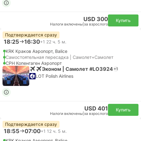
USD 300
Купить
Налоги включены
|
за взрослого
Подтверждается сразу
18:25
16:30
+1
22 ч. 5 м.
KRK Краков Аэропорт, Balice
Самостоятельная пересадка | Самолет+Самолет
CPH Копенгаген Аэропорт
Эконом | Самолет #LO3924
+1
LOT Polish Airlines
USD 401
Купить
Налоги включены
|
за взрослого
Подтверждается сразу
18:55
07:00
+1
12 ч. 5 м.
KRK Краков Аэропорт, Balice