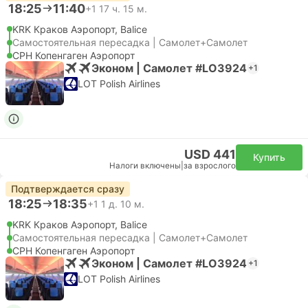
18:25
11:40
+1
17 ч. 15 м.
KRK Краков Аэропорт, Balice
Самостоятельная пересадка | Самолет+Самолет
CPH Копенгаген Аэропорт
Эконом | Самолет #LO3924
+1
LOT Polish Airlines
USD 441
Купить
Налоги включены
|
за взрослого
Подтверждается сразу
18:25
18:35
+1
1 д. 10 м.
KRK Краков Аэропорт, Balice
Самостоятельная пересадка | Самолет+Самолет
CPH Копенгаген Аэропорт
Эконом | Самолет #LO3924
+1
LOT Polish Airlines