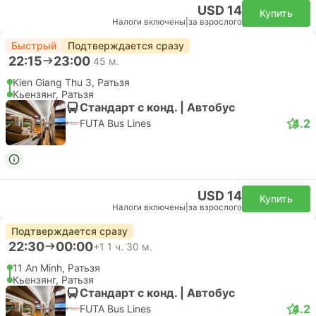
USD 14
Купить
Налоги включены
|
за взрослого
Быстрый
Подтверждается сразу
22:15
23:00
45 м.
Kien Giang Thu 3, Ратьзя
Кьензянг, Ратьзя
Стандарт с конд. | Автобус
4.2
FUTA Bus Lines
USD 14
Купить
Налоги включены
|
за взрослого
Подтверждается сразу
22:30
00:00
+1
1 ч. 30 м.
11 An Minh, Ратьзя
Кьензянг, Ратьзя
Стандарт с конд. | Автобус
4.2
FUTA Bus Lines