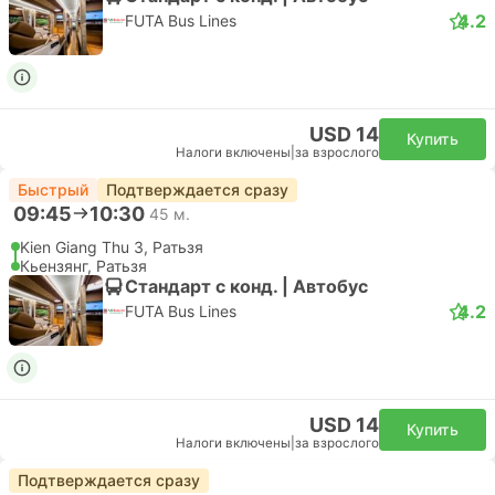
4.2
FUTA Bus Lines
USD 14
Купить
Налоги включены
|
за взрослого
Быстрый
Подтверждается сразу
09:45
10:30
45 м.
Kien Giang Thu 3, Ратьзя
Кьензянг, Ратьзя
Стандарт с конд. | Автобус
4.2
FUTA Bus Lines
USD 14
Купить
Налоги включены
|
за взрослого
Подтверждается сразу