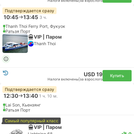
Налоги включены
|
за взрослого
Подтверждается сразу
10:45
13:45
3 ч.
Thanh Thoi Ferry Port, Фукуок
Ратьзя Порт
VIP | Паром
Thanh Thoi
USD 19
Купить
Налоги включены
|
за взрослого
Подтверждается сразу
12:30
13:40
1 ч. 10 м.
Lai Son, Кьензянг
Ратьзя Порт
Самый популярный класс
VIP | Паром
5.0
Lightning 68