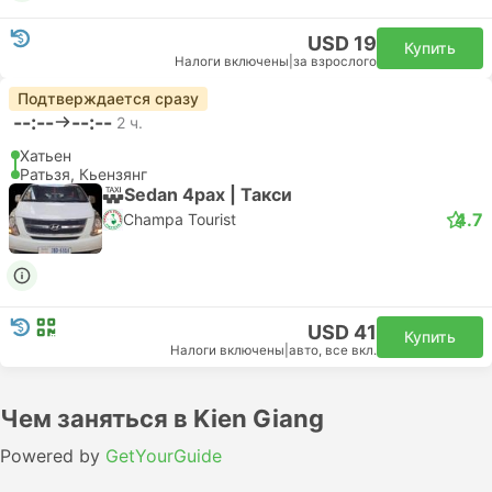
USD 19
Купить
Налоги включены
|
за взрослого
Подтверждается сразу
--:--
--:--
2 ч.
Хатьен
Ратьзя, Кьензянг
Sedan 4pax | Такси
4.7
Champa Tourist
USD 41
Купить
Налоги включены
|
авто, все вкл.
Чем заняться в Kien Giang
Powered by
GetYourGuide