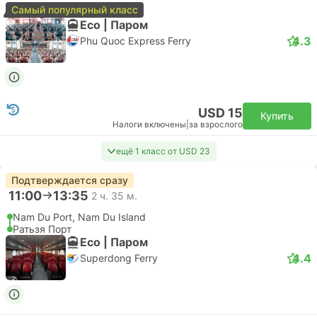
Самый популярный класс
Eco | Паром
4.3
Phu Quoc Express Ferry
USD 15
Купить
Налоги включены
|
за взрослого
ещё 1 класс от USD 23
Подтверждается сразу
11:00
13:35
2 ч. 35 м.
Nam Du Port, Nam Du Island
Ратьзя Порт
Eco | Паром
4.4
Superdong Ferry