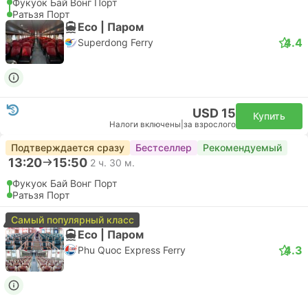
Фукуок Бай Вонг Порт
Ратьзя Порт
Eco | Паром
4.4
Superdong Ferry
USD 15
Купить
Налоги включены
|
за взрослого
Подтверждается сразу
Бестселлер
Рекомендуемый
13:20
15:50
2 ч. 30 м.
Фукуок Бай Вонг Порт
Ратьзя Порт
Самый популярный класс
Eco | Паром
4.3
Phu Quoc Express Ferry