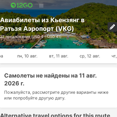
Авиабилеты из Кьензянг в
Ратьзя Аэропорт (VKG)
23 предложения (USD 4 – USD 41)
ра
пн, 10 авг.
вт, 11 авг.
ср, 12 авг.
чт,
Самолеты не найдены на 11 авг.
2026 г.
Пожалуйста, рассмотрите другие варианты ниже
или попробуйте другую дату.
Alternative travel options for this route