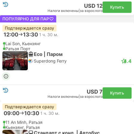
USD 12
Купить
Налоги включены
|
за взрослого
ПОПУЛЯРНО ДЛЯ ПАР
Подтверждается сразу
12:00
13:30
1 ч. 30 м.
Lai Son, Кьензянг
Ратьзя Порт
Eco | Паром
4.4
Superdong Ferry
USD 7
Купить
Налоги включены
|
за взрослого
Подтверждается сразу
09:00
10:30
1 ч. 30 м.
11 An Minh, Ратьзя
Кьензянг, Ратьзя
Стандарт с конд. | Автобус