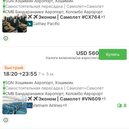
SGN Хошимин Аэропорт, Хошимин
Самостоятельная пересадка | Самолет+Самолет
CMB Бандаранаике Аэропорт, Коломбо Аэророрт
Эконом | Самолет #CX764
+1
Cathay Pacific
USD 560
Купить
Налоги включены
|
за взрослого
Быстрый
18:20
23:55
7 ч. 5 м.
SGN Хошимин Аэропорт, Хошимин
Самостоятельная пересадка | Самолет+Самолет
CMB Бандаранаике Аэропорт, Коломбо Аэророрт
Эконом | Самолет #VN609
+1
4.8
Vietnam Airlines
+1