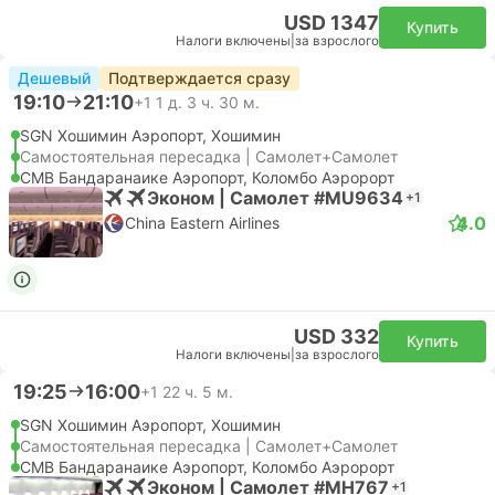
USD 1347
Купить
Налоги включены
|
за взрослого
Дешевый
Подтверждается сразу
19:10
21:10
+1
1 д. 3 ч. 30 м.
SGN Хошимин Аэропорт, Хошимин
Самостоятельная пересадка | Самолет+Самолет
CMB Бандаранаике Аэропорт, Коломбо Аэророрт
Эконом | Самолет #MU9634
+1
4.0
China Eastern Airlines
USD 332
Купить
Налоги включены
|
за взрослого
19:25
16:00
+1
22 ч. 5 м.
SGN Хошимин Аэропорт, Хошимин
Самостоятельная пересадка | Самолет+Самолет
CMB Бандаранаике Аэропорт, Коломбо Аэророрт
Эконом | Самолет #MH767
+1