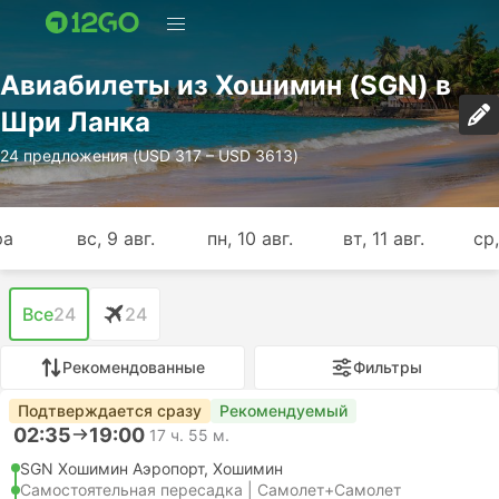
Авиабилеты из Хошимин (SGN) в
Шри Ланка
24 предложения (USD 317 – USD 3613)
ра
вс, 9 авг.
пн, 10 авг.
вт, 11 авг.
ср,
Все
24
24
Рекомендованные
Фильтры
Подтверждается сразу
Рекомендуемый
02:35
19:00
17 ч. 55 м.
SGN Хошимин Аэропорт, Хошимин
Самостоятельная пересадка | Самолет+Самолет