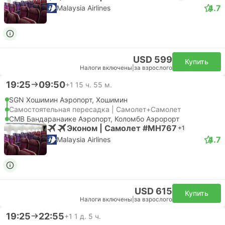
4.7
Malaysia Airlines
USD 599
Купить
Налоги включены
|
за взрослого
19:25
09:50
+1
15 ч. 55 м.
SGN Хошимин Аэропорт, Хошимин
Самостоятельная пересадка | Самолет+Самолет
CMB Бандаранаике Аэропорт, Коломбо Аэророрт
Эконом | Самолет #MH767
+1
4.7
Malaysia Airlines
USD 615
Купить
Налоги включены
|
за взрослого
19:25
22:55
+1
1 д. 5 ч.