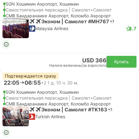
SGN Хошимин Аэропорт, Хошимин
Самостоятельная пересадка | Самолет+Самолет
CMB Бандаранаике Аэропорт, Коломбо Аэророрт
Эконом | Самолет #MH767
+1
4.7
Malaysia Airlines
USD 366
Купить
Налоги включены
|
за взрослого
Подтверждается сразу
22:05
06:55
+2
1 д. 10 ч. 20 м.
SGN Хошимин Аэропорт, Хошимин
Самостоятельная пересадка | Самолет+Самолет
CMB Бандаранаике Аэропорт, Коломбо Аэророрт
Эконом | Самолет #TK163
+1
Turkish Airlines