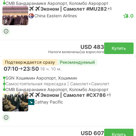
CMB Бандаранаике Аэропорт, Коломбо Аэророрт
Эконом | Самолет #MU282
+1
4.0
China Eastern Airlines
USD 483
Купить
Налоги включены
|
за взрослого
Подтверждается сразу
Рекомендуемый
07:10
23:50
18 ч. 10 м.
SGN Хошимин Аэропорт, Хошимин
Самостоятельная пересадка | Самолет+Самолет
CMB Бандаранаике Аэропорт, Коломбо Аэророрт
Эконом | Самолет #CX786
+1
Cathay Pacific
USD 607
Купить