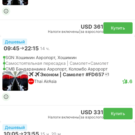
USD 361
Купить
Налоги включены
|
за взрослого
Дешевый
09:45
22:15
14 ч.
SGN Хошимин Аэропорт, Хошимин
Самостоятельная пересадка | Самолет+Самолет
CMB Бандаранаике Аэропорт, Коломбо Аэророрт
Эконом | Самолет #FD657
+1
4.6
Thai AirAsia
USD 331
Купить
Налоги включены
|
за взрослого
Дешевый
10:05
23:55
15 ч. 20 м.