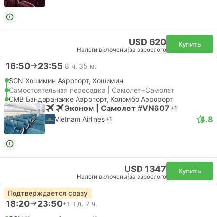
USD 620
Купить
Налоги включены
|
за взрослого
16:50
23:55
8 ч. 35 м.
SGN Хошимин Аэропорт, Хошимин
Самостоятельная пересадка | Самолет+Самолет
CMB Бандаранаике Аэропорт, Коломбо Аэророрт
Эконом | Самолет #VN607
+1
4.8
Vietnam Airlines
+1
USD 1347
Купить
Налоги включены
|
за взрослого
Подтверждается сразу
18:20
23:50
+1
1 д. 7 ч.