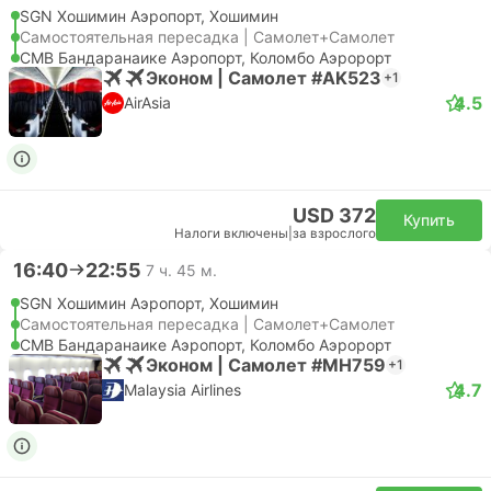
SGN Хошимин Аэропорт, Хошимин
Самостоятельная пересадка | Самолет+Самолет
CMB Бандаранаике Аэропорт, Коломбо Аэророрт
Эконом | Самолет #AK523
+1
4.5
AirAsia
USD 372
Купить
Налоги включены
|
за взрослого
16:40
22:55
7 ч. 45 м.
SGN Хошимин Аэропорт, Хошимин
Самостоятельная пересадка | Самолет+Самолет
CMB Бандаранаике Аэропорт, Коломбо Аэророрт
Эконом | Самолет #MH759
+1
4.7
Malaysia Airlines