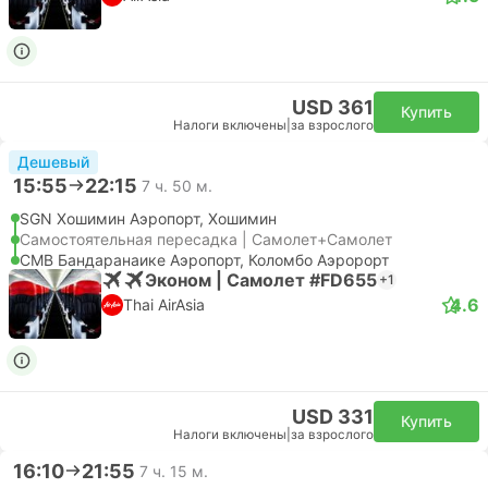
USD 361
Купить
Налоги включены
|
за взрослого
Дешевый
15:55
22:15
7 ч. 50 м.
SGN Хошимин Аэропорт, Хошимин
Самостоятельная пересадка | Самолет+Самолет
CMB Бандаранаике Аэропорт, Коломбо Аэророрт
Эконом | Самолет #FD655
+1
4.6
Thai AirAsia
USD 331
Купить
Налоги включены
|
за взрослого
16:10
21:55
7 ч. 15 м.