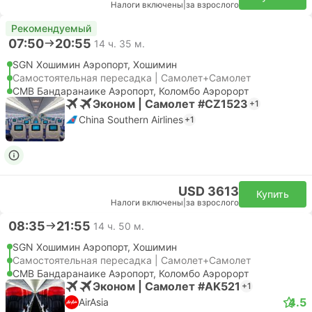
Налоги включены
|
за взрослого
Рекомендуемый
07:50
20:55
14 ч. 35 м.
SGN Хошимин Аэропорт, Хошимин
Самостоятельная пересадка | Самолет+Самолет
CMB Бандаранаике Аэропорт, Коломбо Аэророрт
Эконом | Самолет #CZ1523
+1
China Southern Airlines
+1
USD 3613
Купить
Налоги включены
|
за взрослого
08:35
21:55
14 ч. 50 м.
SGN Хошимин Аэропорт, Хошимин
Самостоятельная пересадка | Самолет+Самолет
CMB Бандаранаике Аэропорт, Коломбо Аэророрт
Эконом | Самолет #AK521
+1
4.5
AirAsia