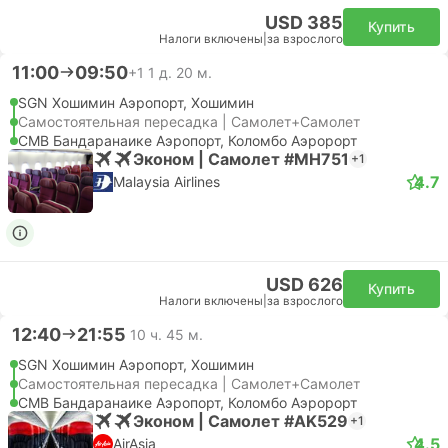
USD 385
Купить
Налоги включены
|
за взрослого
11:00
09:50
+1
1 д. 20 м.
SGN Хошимин Аэропорт, Хошимин
Самостоятельная пересадка | Самолет+Самолет
CMB Бандаранаике Аэропорт, Коломбо Аэророрт
Эконом | Самолет #MH751
+1
4.7
Malaysia Airlines
USD 626
Купить
Налоги включены
|
за взрослого
12:40
21:55
10 ч. 45 м.
SGN Хошимин Аэропорт, Хошимин
Самостоятельная пересадка | Самолет+Самолет
CMB Бандаранаике Аэропорт, Коломбо Аэророрт
Эконом | Самолет #AK529
+1
4.5
AirAsia