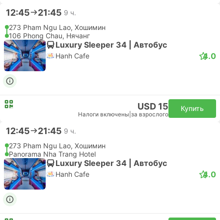
Налоги включены
|
за взрослого
20:10
21:15
1 ч. 5 м.
SGN Хошимин Аэропорт, Хошимин
CXR Камрань Аэропорт, Нячанг
Эконом | Самолет #VN1350
4.6
Vietnam Airlines
USD 38
Купить
Налоги включены
|
за взрослого
20:10
21:15
1 ч. 5 м.
SGN Хошимин Аэропорт, Хошимин
CXR Камрань Аэропорт, Нячанг
Эконом | Самолет #VN1350
Vietnam Airlines