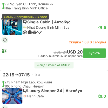
USD 75
Купить
Налоги включены
|
за взрослого
09:40
13:35
3 ч. 55 м.
SGN Хошимин Аэропорт, Хошимин
Самостоятельная пересадка | Самолет+Самолет
CXR Камрань Аэропорт, Нячанг
Эконом | Самолет #9G1963
+1
4.7
Sun PhuQuoc Airways
USD 73
Купить
Налоги включены
|
за взрослого
09:40
13:35
3 ч. 55 м.
SGN Хошимин Аэропорт, Хошимин