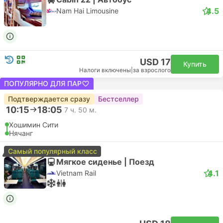
Эконом | Самолет #A12600
APG Distribution System
USD 58
Купить
Налоги включены
|
за взрослого
16:00
19:15
3 ч. 15 м.
SGN Хошимин Аэропорт, Хошимин
Самостоятельная пересадка | Самолет+Самолет
CXR Камрань Аэропорт, Нячанг
Эконом | Самолет #VN136
+1
4.6
Vietnam Airlines
USD 163
Купить
Налоги включены
|
за взрослого
16:50
17:55
1 ч. 5 м.