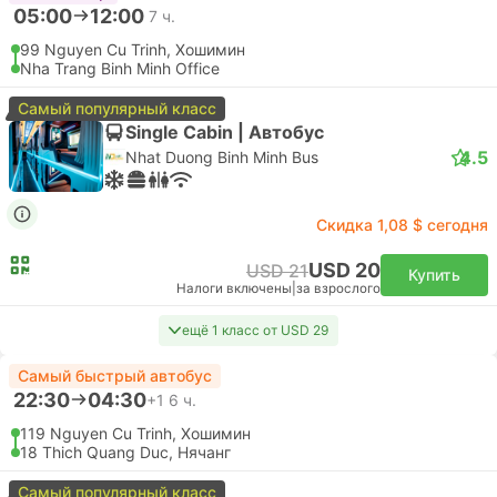
USD 133
Купить
Налоги включены
|
за взрослого
06:30
11:50
5 ч. 20 м.
SGN Хошимин Аэропорт, Хошимин
Самостоятельная пересадка | Самолет+Самолет
CXR Камрань Аэропорт, Нячанг
Эконом | Самолет #9G808
+1
Sun PhuQuoc Airways
USD 135
Купить
Налоги включены
|
за взрослого
Быстрый
07:05
08:05
1 ч.
SGN Хошимин Аэропорт, Хошимин
CXR Камрань Аэропорт, Нячанг
Эконом | Самолет #VN1340
4.6
Vietnam Airlines