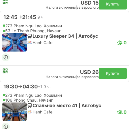
USD 38
Купить
Налоги включены
|
за взрослого
23:30
09:05
+1
9 ч. 35 м.
SGN Хошимин Аэропорт, Хошимин
Самостоятельная пересадка | Самолет+Самолет
CXR Камрань Аэропорт, Нячанг
Эконом | Самолет #9G894
+1
Sun PhuQuoc Airways
USD 119
Купить
Налоги включены
|
за взрослого
Чем заняться в Khanh Hoa
Powered by
GetYourGuide