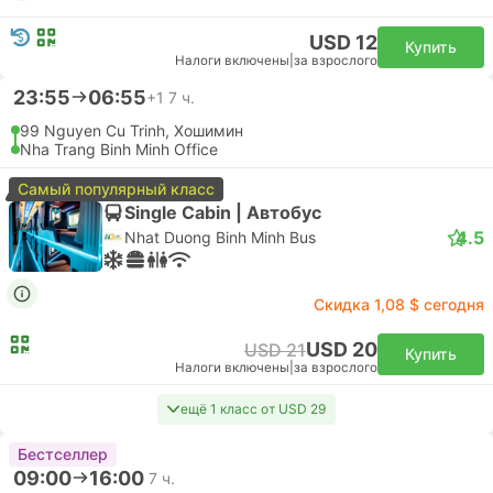
USD 72
Купить
Налоги включены
|
за взрослого
09:05
10:10
1 ч. 5 м.
SGN Хошимин Аэропорт, Хошимин
CXR Камрань Аэропорт, Нячанг
Эконом | Самолет #VN1342
4.6
Vietnam Airlines
USD 75
Купить
Налоги включены
|
за взрослого
09:05
10:10
1 ч. 5 м.
SGN Хошимин Аэропорт, Хошимин
CXR Камрань Аэропорт, Нячанг
Эконом | Самолет #VN1342
Vietnam Airlines