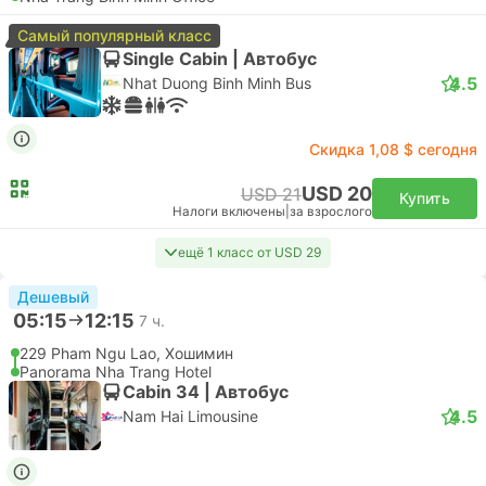
08:20
13:35
5 ч. 15 м.
SGN Хошимин Аэропорт, Хошимин
Самостоятельная пересадка | Самолет+Самолет
CXR Камрань Аэропорт, Нячанг
Эконом | Самолет #9G1961
+1
4.7
Sun PhuQuoc Airways
USD 73
Купить
Налоги включены
|
за взрослого
08:20
13:35
5 ч. 15 м.
SGN Хошимин Аэропорт, Хошимин
Самостоятельная пересадка | Самолет+Самолет
CXR Камрань Аэропорт, Нячанг
Эконом | Самолет #9G1961
+1
Sun PhuQuoc Airways