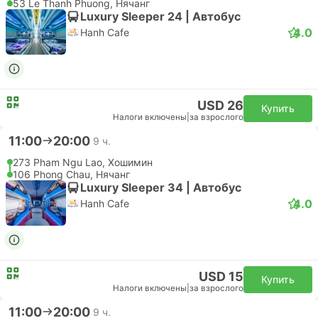
Эконом | Самолет #9G1985
+1
4.7
Sun PhuQuoc Airways
USD 123
Купить
Налоги включены
|
за взрослого
18:50
19:55
1 ч. 5 м.
SGN Хошимин Аэропорт, Хошимин
CXR Камрань Аэропорт, Нячанг
Эконом | Самолет #VN7352
4.6
Vietnam Airlines
USD 41
Купить
Налоги включены
|
за взрослого
18:50
19:55
1 ч. 5 м.