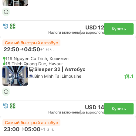
USD 148
Купить
Налоги включены
|
за взрослого
05:15
11:50
6 ч. 35 м.
SGN Хошимин Аэропорт, Хошимин
Самостоятельная пересадка | Самолет+Самолет
CXR Камрань Аэропорт, Нячанг
Эконом | Самолет #9G802
+1
4.7
Sun PhuQuoc Airways
USD 133
Купить
Налоги включены
|
за взрослого
05:15
11:50
6 ч. 35 м.
SGN Хошимин Аэропорт, Хошимин
Самостоятельная пересадка | Самолет+Самолет
CXR Камрань Аэропорт, Нячанг
Эконом | Самолет #9G802
+1