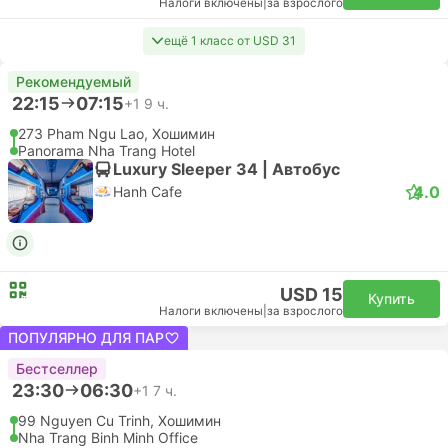
Налоги включены
|
за взрослого
Рекомендуемый
11:25
12:50
1 ч. 25 м.
SGN Хошимин Аэропорт, Хошимин
CXR Камрань Аэропорт, Нячанг
Эконом | Самолет #VN8346
4.6
Vietnam Airlines
USD 75
Купить
Налоги включены
|
за взрослого
ПОПУЛЯРНО ДЛЯ ПАР
12:30
13:35
1 ч. 5 м.
SGN Хошимин Аэропорт, Хошимин
CXR Камрань Аэропорт, Нячанг
Эконом | Самолет #VN7340
4.6
Vietnam Airlines