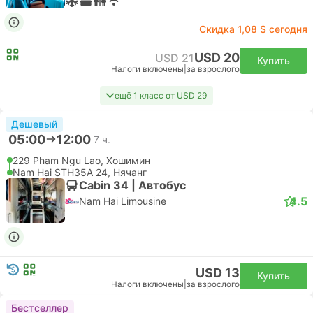
SGN Хошимин Аэропорт, Хошимин
Самостоятельная пересадка | Самолет+Самолет
CXR Камрань Аэропорт, Нячанг
Эконом | Самолет #VN106
+1
4.6
Vietnam Airlines
USD 148
Купить
Налоги включены
|
за взрослого
06:30
11:50
5 ч. 20 м.
SGN Хошимин Аэропорт, Хошимин
Самостоятельная пересадка | Самолет+Самолет
CXR Камрань Аэропорт, Нячанг
Эконом | Самолет #9G808
+1
4.7
Sun PhuQuoc Airways