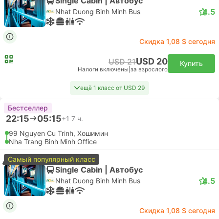
Быстрый
Подтверждается сразу
14:35
15:35
1 ч.
SGN Хошимин Аэропорт, Хошимин
CXR Камрань Аэропорт, Нячанг
Эконом | Самолет #VJ600
4.2
VietJet Air
USD 46
Купить
Налоги включены
|
за взрослого
Быстрый
14:35
15:35
1 ч.
SGN Хошимин Аэропорт, Хошимин
CXR Камрань Аэропорт, Нячанг
Эконом | Самолет #VJ600
VietJet Air