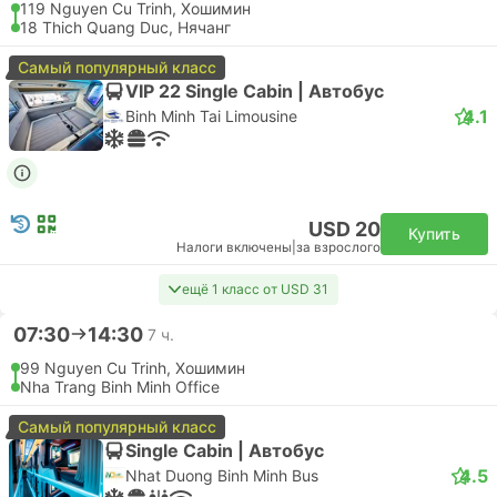
Sun PhuQuoc Airways
USD 135
Купить
Налоги включены
|
за взрослого
05:30
17:05
11 ч. 35 м.
SGN Хошимин Аэропорт, Хошимин
Самостоятельная пересадка | Самолет+Самолет
CXR Камрань Аэропорт, Нячанг
Эконом | Самолет #VN7102
+1
4.6
Vietnam Airlines
USD 148
Купить
Налоги включены
|
за взрослого
05:45
17:05
11 ч. 20 м.