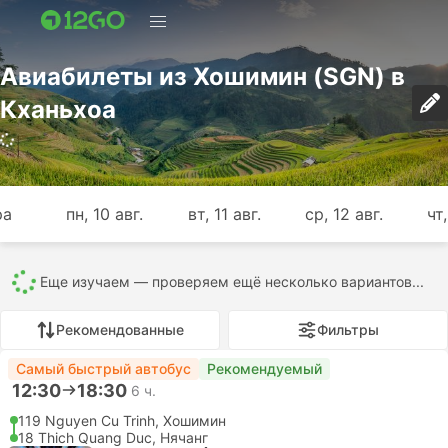
Авиабилеты из Хошимин (SGN) в
Кханьхоа
430 предложений (USD 12 – USD 540)
ра
пн, 10 авг.
вт, 11 авг.
ср, 12 авг.
чт,
Все
430
336
20
43
28
3
Рекомендованные
Фильтры
Рекомендуемый
15:50
19:15
3 ч. 25 м.
SGN Хошимин Аэропорт, Хошимин
Самостоятельная пересадка | Самолет+Самолет