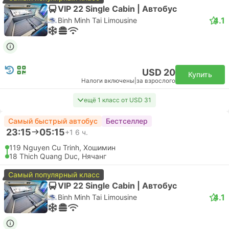
USD 48
Купить
Налоги включены
|
за взрослого
Быстрый
07:05
08:05
1 ч.
SGN Хошимин Аэропорт, Хошимин
CXR Камрань Аэропорт, Нячанг
Эконом | Самолет #VN1340
Vietnam Airlines
USD 50
Купить
Налоги включены
|
за взрослого
07:05
13:35
6 ч. 30 м.
SGN Хошимин Аэропорт, Хошимин