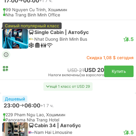
ПОПУЛЯРНО ДЛЯ ПАР
19:10
20:20
1 ч. 10 м.
SGN Хошимин Аэропорт, Хошимин
CXR Камрань Аэропорт, Нячанг
Эконом | Самолет #VN6150
4.6
Vietnam Airlines
USD 30
Купить
Налоги включены
|
за взрослого
05:00
17:05
12 ч. 5 м.
SGN Хошимин Аэропорт, Хошимин
Самостоятельная пересадка | Самолет+Самолет
CXR Камрань Аэропорт, Нячанг
Эконом | Самолет #VN7134
+1
4.6
Vietnam Airlines