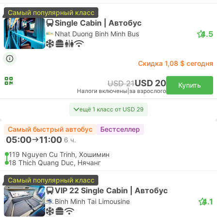
USD 75
Купить
Налоги включены
|
за взрослого
12:30
13:35
1 ч. 5 м.
SGN Хошимин Аэропорт, Хошимин
CXR Камрань Аэропорт, Нячанг
Эконом | Самолет #VN7340
Vietnam Airlines
USD 75
Купить
Налоги включены
|
за взрослого
ПОПУЛЯРНО ДЛЯ ПАР
Быстрый
13:05
14:05
1 ч.
SGN Хошимин Аэропорт, Хошимин