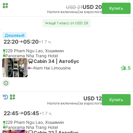
USD 46
Купить
Налоги включены
|
за взрослого
Быстрый
Подтверждается сразу
14:35
15:35
1 ч.
SGN Хошимин Аэропорт, Хошимин
CXR Камрань Аэропорт, Нячанг
Эконом | Самолет #W24600
FlexFlight
USD 58
Купить
Налоги включены
|
за взрослого
Быстрый
Подтверждается сразу
14:35
15:35
1 ч.
SGN Хошимин Аэропорт, Хошимин
CXR Камрань Аэропорт, Нячанг