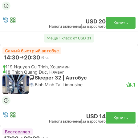
CXR Камрань Аэропорт, Нячанг
Эконом | Самолет #VN1344
4.6
Vietnam Airlines
USD 64
Купить
Налоги включены
|
за взрослого
Быстрый
13:05
14:05
1 ч.
SGN Хошимин Аэропорт, Хошимин
CXR Камрань Аэропорт, Нячанг
Эконом | Самолет #VN1344
Vietnam Airlines
USD 65
Купить
Налоги включены
|
за взрослого