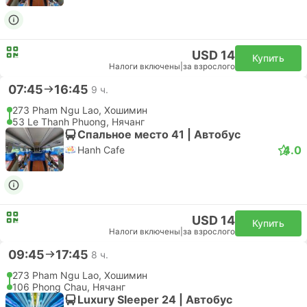
Дешевый
Быстрый
Подтверждается сразу
17:00
18:00
1 ч.
SGN Хошимин Аэропорт, Хошимин
CXR Камрань Аэропорт, Нячанг
Эконом | Самолет #VJ1612
4.2
VietJet Air
USD 28
Купить
Налоги включены
|
за взрослого
Быстрый
17:00
18:00
1 ч.
SGN Хошимин Аэропорт, Хошимин
CXR Камрань Аэропорт, Нячанг
Эконом | Самолет #VJ1612
VietJet Air