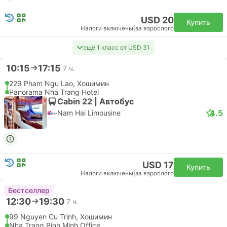
Самостоятельная пересадка | Самолет+Самолет
CXR Камрань Аэропорт, Нячанг
Эконом | Самолет #9G1955
+1
4.7
Sun PhuQuoc Airways
USD 73
Купить
Налоги включены
|
за взрослого
07:05
13:35
6 ч. 30 м.
SGN Хошимин Аэропорт, Хошимин
Самостоятельная пересадка | Самолет+Самолет
CXR Камрань Аэропорт, Нячанг
Эконом | Самолет #9G1955
+1
Sun PhuQuoc Airways
USD 72
Купить
Налоги включены
|
за взрослого