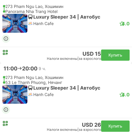
SGN Хошимин Аэропорт, Хошимин
CXR Камрань Аэропорт, Нячанг
Эконом | Самолет #VN7352
Vietnam Airlines
USD 43
Купить
Налоги включены
|
за взрослого
Подтверждается сразу
19:10
20:20
1 ч. 10 м.
SGN Хошимин Аэропорт, Хошимин
CXR Камрань Аэропорт, Нячанг
Эконом | Самолет #BL6150
Pacific Airlines
USD 37
Купить