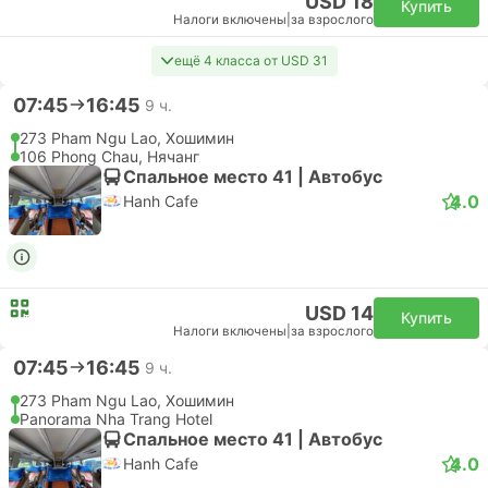
SGN Хошимин Аэропорт, Хошимин
CXR Камрань Аэропорт, Нячанг
Эконом | Самолет #VN7350
4.6
Vietnam Airlines
USD 41
Купить
Налоги включены
|
за взрослого
16:50
17:55
1 ч. 5 м.
SGN Хошимин Аэропорт, Хошимин
CXR Камрань Аэропорт, Нячанг
Эконом | Самолет #VN7350
Vietnam Airlines
USD 43
Купить
Налоги включены
|
за взрослого