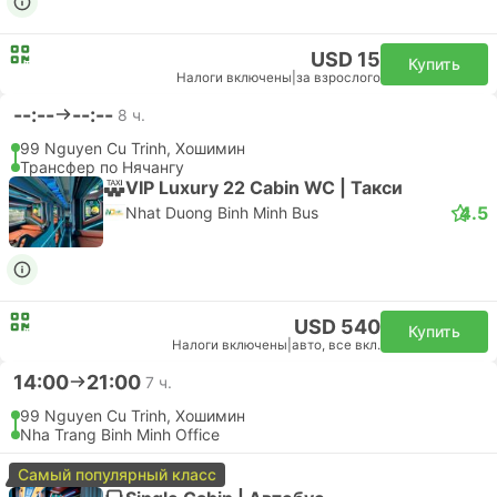
Самостоятельная пересадка | Самолет+Самолет
CXR Камрань Аэропорт, Нячанг
Эконом | Самолет #9G1963
+1
Sun PhuQuoc Airways
USD 72
Купить
Налоги включены
|
за взрослого
11:35
13:35
+1
1 д. 2 ч.
SGN Хошимин Аэропорт, Хошимин
Самостоятельная пересадка | Самолет+Самолет
CXR Камрань Аэропорт, Нячанг
Эконом | Самолет #9G1969
+1
4.7
Sun PhuQuoc Airways
USD 123
Купить
Налоги включены
|
за взрослого