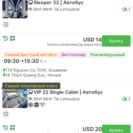
CXR Камрань Аэропорт, Нячанг
Эконом | Самолет #VN7028
+1
Vietnam Airlines
USD 149
Купить
Налоги включены
|
за взрослого
Рекомендуемый
15:50
19:15
3 ч. 25 м.
SGN Хошимин Аэропорт, Хошимин
Самостоятельная пересадка | Самолет+Самолет
CXR Камрань Аэропорт, Нячанг
Эконом | Самолет #VN7028
+1
4.6
Vietnam Airlines
USD 152
Купить