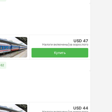
USD 47
Налоги включены
|
за взрослого
Купить
 62
USD 44
Налоги включены
|
за взрослого