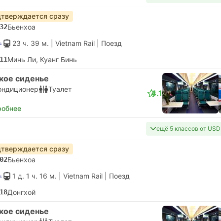
тверждается сразу
32
Бьенхоа
23 ч. 39 м.
| Vietnam Rail
|
Поезд
11
Минь Ли, Куанг Бинь
кое сиденье
ондиционер
Туалет
4.1
робнее
ещё 5 классов от USD
тверждается сразу
02
Бьенхоа
1 д. 1 ч. 16 м.
| Vietnam Rail
|
Поезд
18
Донгхой
кое сиденье