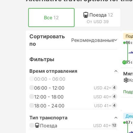
Поезда
12
Все
12
От USD 39
Сортировать
Под
Рекомендованные
06:
по
Фильтры
05:
+1
Время отправления
Мяг
00:00 - 06:00
К
06:00 - 12:00
USD 42+
4
Под
12:00 - 18:00
USD 40+
4
18:00 - 24:00
USD 41+
4
Де
Тип транспорта
07:
Поезда
USD 40+
12