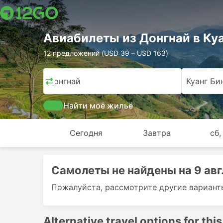
Авиабилеты из Донгнай в Ку
12 предложений (USD 39 – USD 163)
Донгнай
Куанг Би
Найти моё жильё
Сегодня
Завтра
сб,
Самолеты не найдены на 9 авг.
Пожалуйста, рассмотрите другие вариант
Alternative travel options for this