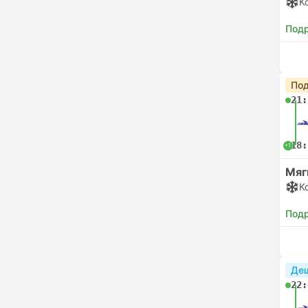
К
Под
Под
21:
18:
+1
Мяг
К
Под
Де
22: