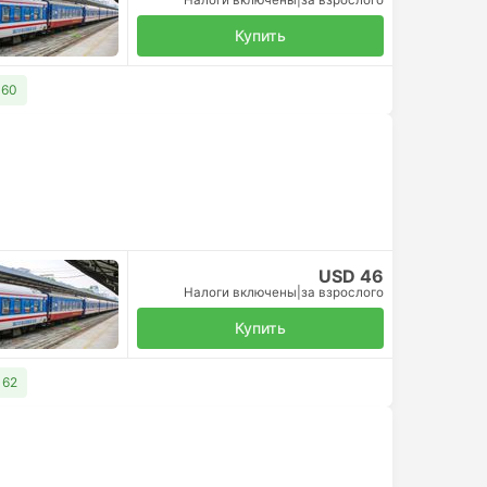
Налоги включены
|
за взрослого
Купить
 60
USD 46
Налоги включены
|
за взрослого
Купить
 62