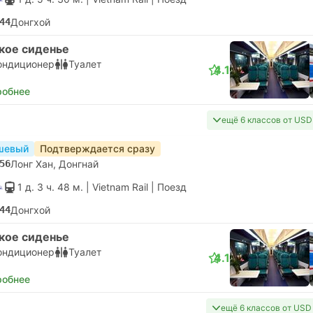
44
Донгхой
кое сиденье
ондиционер
Туалет
4.1
робнее
ещё 6 классов от USD
шевый
Подтверждается сразу
56
Лонг Хан, Донгнай
1 д. 3 ч. 48 м.
| Vietnam Rail
|
Поезд
44
Донгхой
кое сиденье
ондиционер
Туалет
4.1
робнее
ещё 6 классов от USD