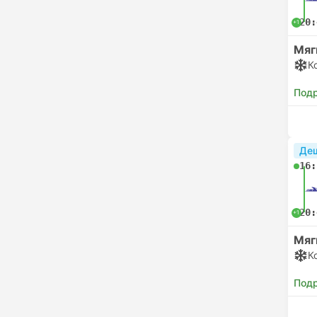
20:
+1
Мяг
К
Под
Де
16:
20:
+1
Мяг
К
Под