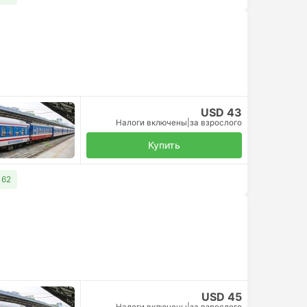
USD 43
Налоги включены
|
за взрослого
Купить
 62
USD 45