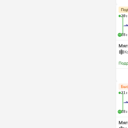
Под
20:
18:
+1
Мяг
К
Под
Бы
21:
18:
+1
Мяг