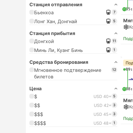
Станция отправления
05:
+1
Бьенхоа
7
Мяг
Лонг Хан, Донгнай
5
К
Станция прибытия
Под
Донгхой
11
Минь Ли, Куанг Бинь
1
Средства бронирования
Под
09:
Мгновенное подтверждение
12
билетов
Цена
08:
+1
$
USD 40+
5
Мяг
$$
USD 42+
3
К
$$$
USD 45+
3
Под
$$$$
USD 48+
1