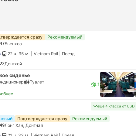
тверждается сразу
Рекомендуемый
47
Бьенхоа
22 ч. 35 м.
| Vietnam Rail
|
Поезд
22
Донгхой
кое сиденье
ондиционер
Туалет
4.1
робнее
ещё 4 класса от USD 
шевый
Подтверждается сразу
Рекомендуемый
49
Лонг Хан, Донгнай
21 ч. 33 м.
| Vietnam Rail
|
Поезд