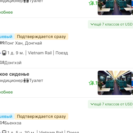
ондиционер
Туалет
4.1
робнее
ещё 7 классов от USD
шевый
Подтверждается сразу
09
Лонг Хан, Донгнай
1 д. 9 м.
| Vietnam Rail
|
Поезд
18
Донгхой
кое сиденье
ондиционер
Туалет
4.1
робнее
ещё 7 классов от USD
шевый
Подтверждается сразу
14
Бьенхоа
1 д. 5 ч. 30 м.
| Vietnam Rail
|
Поезд