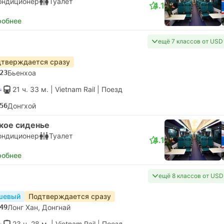
ондиционер
Туалет
4.1
робнее
ещё 7 классов от USD
тверждается сразу
23
Бьенхоа
21 ч. 33 м.
| Vietnam Rail
|
Поезд
56
Донгхой
кое сиденье
ондиционер
Туалет
4.1
робнее
ещё 8 классов от USD
шевый
Подтверждается сразу
49
Лонг Хан, Донгнай
23 ч. 28 м.
| Vietnam Rail
|
Поезд