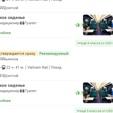
22
Донгхой
кое сиденье
ондиционер
Туалет
4.1
робнее
ещё 4 класса от USD
тверждается сразу
Рекомендуемый
32
Бьенхоа
22 ч. 41 м.
| Vietnam Rail
|
Поезд
13
Донгхой
кое сиденье
ондиционер
Туалет
4.1
робнее
ещё 5 классов от USD