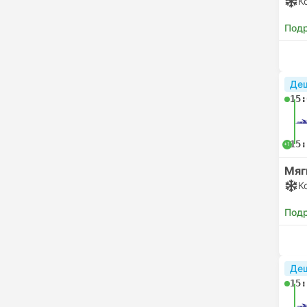
К
Под
Де
15:
15:
+1
Мяг
К
Под
Де
15: