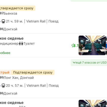
тверждается сразу
07
Бьенхоа
21 ч. 59 м.
| Vietnam Rail
|
Поезд
06
Донгхой
кое сиденье
ондиционер
Туалет
4.1
робнее
ещё 7 классов от USD
стрый
Подтверждается сразу
09
Лонг Хан, Донгнай
20 ч. 57 м.
| Vietnam Rail
|
Поезд
06
Донгхой
кое сиденье