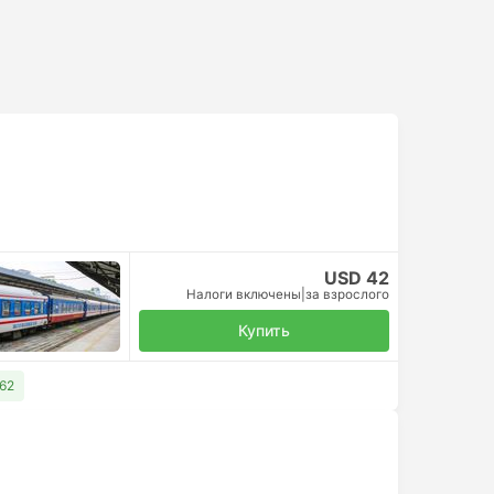
USD 42
Налоги включены
|
за взрослого
Купить
62