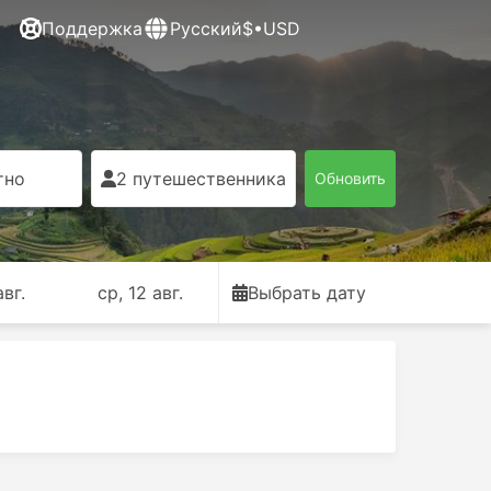
Поддержка
Русский
$•USD
тно
2 путешественника
Обновить
авг.
ср, 12 авг.
Выбрать дату