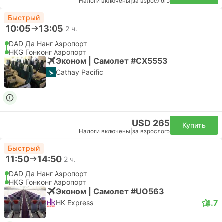
Налоги включены
|
за взрослого
Быстрый
10:05
13:05
2 ч.
DAD Да Нанг Аэропорт
HKG Гонконг Аэропорт
Эконом | Самолет #CX5553
Cathay Pacific
USD 265
Купить
Налоги включены
|
за взрослого
Быстрый
11:50
14:50
2 ч.
DAD Да Нанг Аэропорт
HKG Гонконг Аэропорт
Эконом | Самолет #UO563
4.7
HK Express