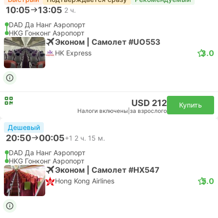
10:05
13:05
2 ч.
DAD Да Нанг Аэропорт
HKG Гонконг Аэропорт
Эконом | Самолет #UO553
3.0
HK Express
USD 212
Купить
Налоги включены
|
за взрослого
Дешевый
20:50
00:05
+1
2 ч. 15 м.
DAD Да Нанг Аэропорт
HKG Гонконг Аэропорт
Эконом | Самолет #HX547
5.0
Hong Kong Airlines