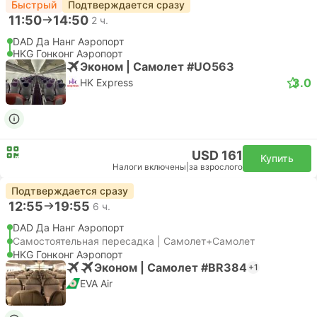
Быстрый
Подтверждается сразу
11:50
14:50
2 ч.
DAD Да Нанг Аэропорт
HKG Гонконг Аэропорт
Эконом | Самолет #UO563
3.0
HK Express
USD 161
Купить
Налоги включены
|
за взрослого
Подтверждается сразу
12:55
19:55
6 ч.
DAD Да Нанг Аэропорт
Самостоятельная пересадка | Самолет+Самолет
HKG Гонконг Аэропорт
Эконом | Самолет #BR384
+1
EVA Air