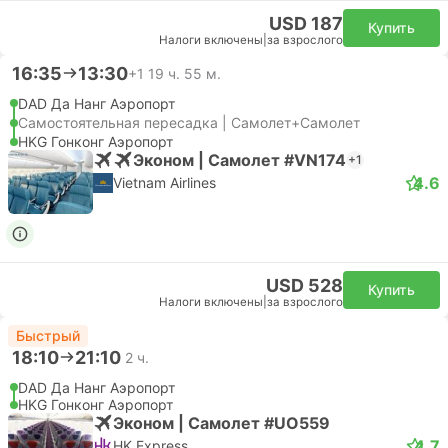
USD 187
Купить
Налоги включены
|
за взрослого
16:35
13:30
+1
19 ч. 55 м.
DAD Да Нанг Аэропорт
Самостоятельная пересадка | Самолет+Самолет
HKG Гонконг Аэропорт
Эконом | Самолет #VN174
+1
4.6
Vietnam Airlines
USD 528
Купить
Налоги включены
|
за взрослого
Быстрый
18:10
21:10
2 ч.
DAD Да Нанг Аэропорт
HKG Гонконг Аэропорт
Эконом | Самолет #UO559
4.7
HK Express