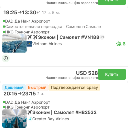
Налоги включены
|
за взрослого
19:25
13:30
+1
17 ч. 5 м.
DAD Да Нанг Аэропорт
Самостоятельная пересадка | Самолет+Самолет
HKG Гонконг Аэропорт
Эконом | Самолет #VN188
+1
4.6
Vietnam Airlines
USD 528
Купить
Налоги включены
|
за взрослого
Дешевый
Быстрый
Подтверждается сразу
20:15
23:15
2 ч.
DAD Да Нанг Аэропорт
HKG Гонконг Аэропорт
Эконом | Самолет #HB2532
Greater Bay Airlines