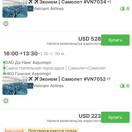
Эконом | Самолет #VN7034
+1
4.6
Vietnam Airlines
USD 528
Купить
Налоги включены
|
за взрослого
16:00
13:30
+1
20 ч. 30 м.
DAD Да Нанг Аэропорт
Самостоятельная пересадка | Самолет+Самолет
HKG Гонконг Аэропорт
Эконом | Самолет #VN7052
+1
4.6
Vietnam Airlines
USD 223
Купить
Налоги включены
|
за взрослого
Быстрый
Подтверждается сразу