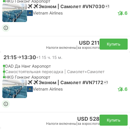
HKG Гонконг Аэропорт
Эконом | Самолет #VN7030
+1
4.6
Vietnam Airlines
USD 211
Купить
Налоги включены
|
за взрослого
21:15
13:30
+1
15 ч. 15 м.
DAD Да Нанг Аэропорт
Самостоятельная пересадка | Самолет+Самолет
HKG Гонконг Аэропорт
Эконом | Самолет #VN7172
+1
4.6
Vietnam Airlines
USD 528
Купить
Налоги включены
|
за взрослого