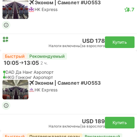
Эконом | Самолет #UO553
4.7
HK Express
USD 178
Купить
Налоги включены
|
за взрослого
Быстрый
Рекомендуемый
10:05
13:05
2 ч.
DAD Да Нанг Аэропорт
HKG Гонконг Аэропорт
Эконом | Самолет #UO553
HK Express
USD 189
Купить
Налоги включены
|
за взрослого
Быстрый
Подтверждается сразу
Рекомендуемый