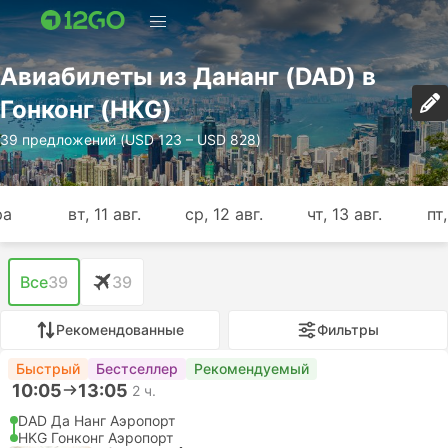
Авиабилеты из Дананг (DAD) в
Гонконг (HKG)
39 предложений (USD 123 – USD 828)
ра
вт, 11 авг.
ср, 12 авг.
чт, 13 авг.
пт,
Все
39
39
Рекомендованные
Фильтры
Быстрый
Бестселлер
Рекомендуемый
10:05
13:05
2 ч.
DAD Да Нанг Аэропорт
HKG Гонконг Аэропорт