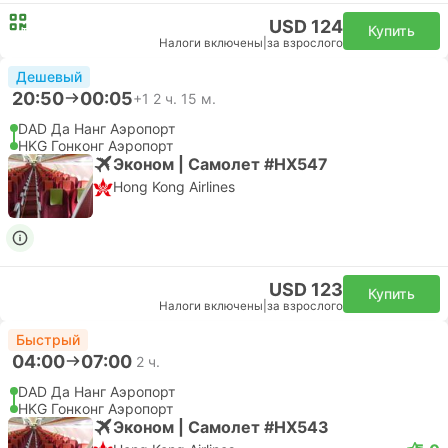
USD 124
Купить
Налоги включены
|
за взрослого
Дешевый
20:50
00:05
+1
2 ч. 15 м.
DAD Да Нанг Аэропорт
HKG Гонконг Аэропорт
Эконом | Самолет #HX547
Hong Kong Airlines
USD 123
Купить
Налоги включены
|
за взрослого
Быстрый
04:00
07:00
2 ч.
DAD Да Нанг Аэропорт
HKG Гонконг Аэропорт
Эконом | Самолет #HX543