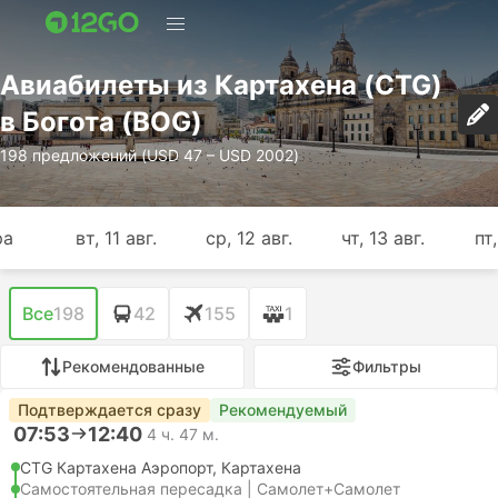
Авиабилеты из Картахена (CTG)
в Богота (BOG)
198 предложений (USD 47 – USD 2002)
ра
вт, 11 авг.
ср, 12 авг.
чт, 13 авг.
пт,
Все
198
42
155
1
Рекомендованные
Фильтры
Подтверждается сразу
Рекомендуемый
07:53
12:40
4 ч. 47 м.
CTG Картахена Аэропорт, Картахена
Самостоятельная пересадка | Самолет+Самолет