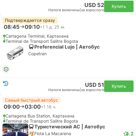
USD 52
Купить
Налоги включены
|
за взрослого
Подтверждается сразу
08:45
09:10
+1
1 д. 25 м.
Cartagena Terminal, Картахена
Terminal de Transport Salitre Bogota
Preferencial Lujo | Автобус
Copetran
USD 51
Купить
Налоги включены
|
за взрослого
Самый быстрый автобус
09:00
03:00
+1
18 ч.
Cartagena Bus Station, Картахена
Terminal de Transport Salitre Bogota
Туристический AC | Автобус
4.2
Flota La Macarena