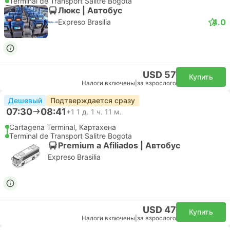
Terminal de Transport Salitre Bogota
Люкс | Автобус
4.0
Expreso Brasilia
USD 57
Купить
Налоги включены
|
за взрослого
Дешевый
Подтверждается сразу
07:30
08:41
+1
1 д. 1 ч. 11 м.
Cartagena Terminal, Картахена
Terminal de Transport Salitre Bogota
Premium a Afiliados | Автобус
Expreso Brasilia
USD 47
Купить
Налоги включены
|
за взрослого