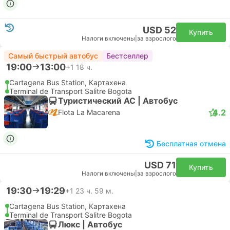
USD 52
Купить
Налоги включены
|
за взрослого
Самый быстрый автобус
Бестселлер
19:00
13:00
+1
18 ч.
Cartagena Bus Station, Картахена
Terminal de Transport Salitre Bogota
Туристический AC | Автобус
4.2
Flota La Macarena
Бесплатная отмена
USD 71
Купить
Налоги включены
|
за взрослого
19:30
19:29
+1
23 ч. 59 м.
Cartagena Bus Station, Картахена
Terminal de Transport Salitre Bogota
Люкс | Автобус