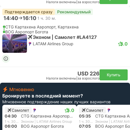
Налоги включены
|
за взрослого
Подтверждается сразу
Рекомендуемый
14:40
16:10
1 ч. 30 м.
CTG Картахена Аэропорт, Картахена
BOG Аэропорт Богота
Эконом | Самолет #LA4127
5.0
LATAM Airlines Group
USD 226
Купить
Налоги включены
|
за взрослого
Мгновенно
Бронируете в последний момент?
Мгновенное подтверждение наших лучших вариантов
5.0
Самолет
Самолет
04:30
CTG Картахена Аэропорт, Картахена
05:35
1 ч. 30 м.
Эконом | LATAM Airlines Group
1 ч. 30 м.
Эконом | LATAM Airl
06:00
BOG Аэропорт Богота
07:05
BOG Аэропорт Бо