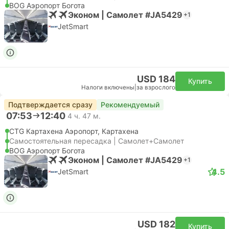
BOG Аэропорт Богота
Эконом | Самолет #JA5429
+1
JetSmart
USD 184
Купить
Налоги включены
|
за взрослого
Подтверждается сразу
Рекомендуемый
07:53
12:40
4 ч. 47 м.
CTG Картахена Аэропорт, Картахена
Самостоятельная пересадка | Самолет+Самолет
BOG Аэропорт Богота
Эконом | Самолет #JA5429
+1
4.5
JetSmart
USD 182
Купить