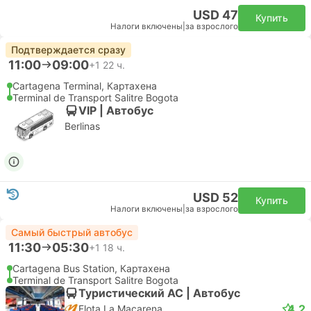
USD 47
Купить
Налоги включены
|
за взрослого
Подтверждается сразу
11:00
09:00
+1
22 ч.
Cartagena Terminal, Картахена
Terminal de Transport Salitre Bogota
VIP | Автобус
Berlinas
USD 52
Купить
Налоги включены
|
за взрослого
Самый быстрый автобус
11:30
05:30
+1
18 ч.
Cartagena Bus Station, Картахена
Terminal de Transport Salitre Bogota
Туристический AC | Автобус
4.2
Flota La Macarena