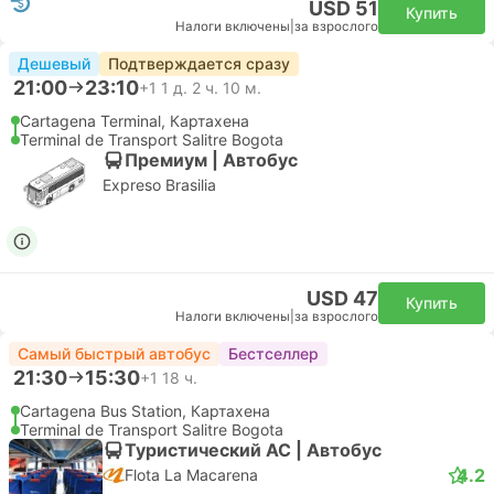
USD 51
Купить
Налоги включены
|
за взрослого
Дешевый
Подтверждается сразу
21:00
23:10
+1
1 д. 2 ч. 10 м.
Cartagena Terminal, Картахена
Terminal de Transport Salitre Bogota
Премиум | Автобус
Expreso Brasilia
USD 47
Купить
Налоги включены
|
за взрослого
Самый быстрый автобус
Бестселлер
21:30
15:30
+1
18 ч.
Cartagena Bus Station, Картахена
Terminal de Transport Salitre Bogota
Туристический AC | Автобус
4.2
Flota La Macarena