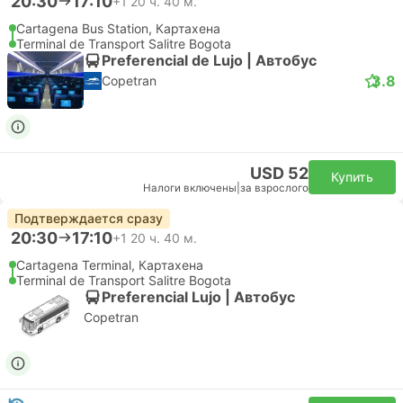
20:30
17:10
+1
20 ч. 40 м.
Cartagena Bus Station, Картахена
Terminal de Transport Salitre Bogota
Preferencial de Lujo | Автобус
3.8
Copetran
USD 52
Купить
Налоги включены
|
за взрослого
Подтверждается сразу
20:30
17:10
+1
20 ч. 40 м.
Cartagena Terminal, Картахена
Terminal de Transport Salitre Bogota
Preferencial Lujo | Автобус
Copetran