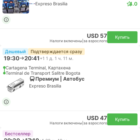
4.0
Expreso Brasilia
USD 57
Купить
Налоги включены
|
за взрослого
Дешевый
Подтверждается сразу
19:30
20:41
+1
1 д. 1 ч. 11 м.
Cartagena Terminal, Картахена
Terminal de Transport Salitre Bogota
Премиум | Автобус
Expreso Brasilia
USD 47
Купить
Налоги включены
|
за взрослого
Бестселлер