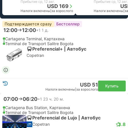
Прибытие ср, 12 авг.
Прибытие ср, 12 авг.
USD 169
US
Налоги включены
|
за взрослого
Налоги включены
|
з
Подтверждается сразу
Бестселлер
12:00
12:00
+1
1 д.
Cartagena Terminal, Картахена
Terminal de Transport Salitre Bogota
Preferencial+ | Автобус
Copetran
USD 51
Купить
Налоги включены
|
за взрослого
07:00
06:20
+1
23 ч. 20 м.
Cartagena Bus Station, Картахена
Terminal de Transport Salitre Bogota
Preferencial de Lujo | Автобус
3.8
Copetran