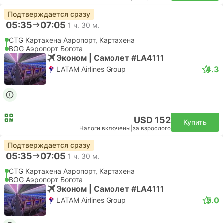
Подтверждается сразу
05:35
07:05
1 ч. 30 м.
CTG Картахена Аэропорт, Картахена
BOG Аэропорт Богота
Эконом | Самолет #LA4111
4.3
LATAM Airlines Group
USD 152
Купить
Налоги включены
|
за взрослого
Подтверждается сразу
05:35
07:05
1 ч. 30 м.
CTG Картахена Аэропорт, Картахена
BOG Аэропорт Богота
Эконом | Самолет #LA4111
5.0
LATAM Airlines Group