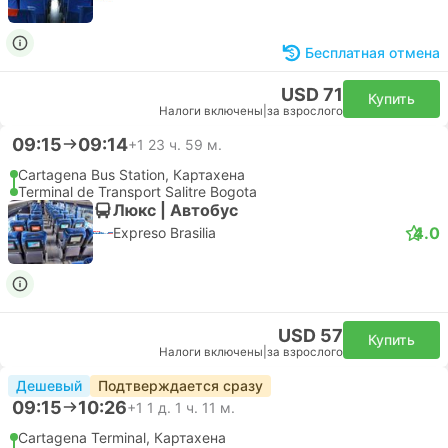
Бесплатная отмена
USD 71
Купить
Налоги включены
|
за взрослого
09:15
09:14
+1
23 ч. 59 м.
Cartagena Bus Station, Картахена
Terminal de Transport Salitre Bogota
Люкс | Автобус
4.0
Expreso Brasilia
USD 57
Купить
Налоги включены
|
за взрослого
Дешевый
Подтверждается сразу
09:15
10:26
+1
1 д. 1 ч. 11 м.
Cartagena Terminal, Картахена