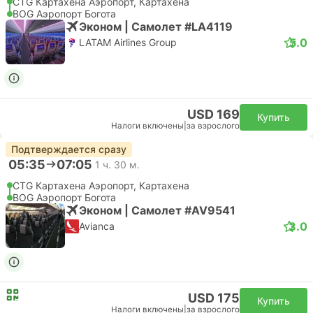
CTG Картахена Аэропорт, Картахена
BOG Аэропорт Богота
Эконом | Самолет #LA4119
5.0
LATAM Airlines Group
USD 169
Купить
Налоги включены
|
за взрослого
Подтверждается сразу
05:35
07:05
1 ч. 30 м.
CTG Картахена Аэропорт, Картахена
BOG Аэропорт Богота
Эконом | Самолет #AV9541
3.0
Avianca
USD 175
Купить
Налоги включены
|
за взрослого