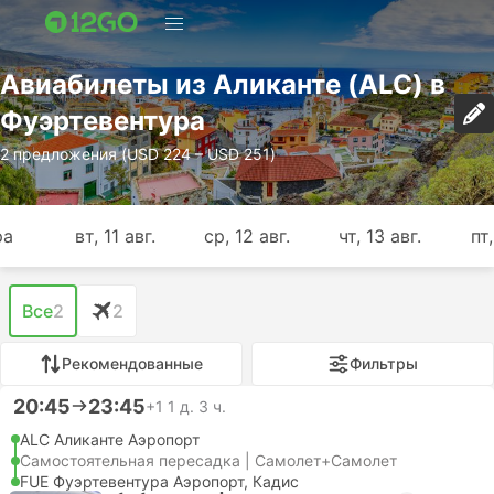
Авиабилеты из Аликанте (ALC) в
Фуэртевентура
2 предложения (USD 224 – USD 251)
ра
вт, 11 авг.
ср, 12 авг.
чт, 13 авг.
пт,
Все
2
2
Рекомендованные
Фильтры
20:45
23:45
+1
1 д. 3 ч.
ALC Аликанте Аэропорт
Самостоятельная пересадка | Самолет+Самолет
FUE Фуэртевентура Аэропорт, Кадис