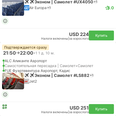
Эконом | Самолет #UX4050
+1
5.0
Air Europa
+1
USD 224
Купить
Налоги включены
|
за взрослого
Подтверждается сразу
21:50
22:00
+1
1 д. 10 м.
ALC Аликанте Аэропорт
Самостоятельная пересадка | Самолет+Самолет
FUE Фуэртевентура Аэропорт, Кадис
Эконом | Самолет #LS882
+1
Jet2
USD 251
Купить
Налоги включены
|
за взрослого