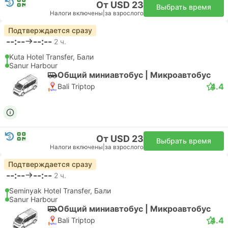
От USD 23
Выбрать время
Налоги включены
|
за взрослого
Подтверждается сразу
--:--
--:--
2 ч.
Kuta Hotel Transfer, Бали
Sanur Harbour
Общий миниавтобус | Микроавтобус
4.4
Bali Triptop
От USD 23
Выбрать время
Налоги включены
|
за взрослого
Подтверждается сразу
--:--
--:--
2 ч.
Seminyak Hotel Transfer, Бали
Sanur Harbour
Общий миниавтобус | Микроавтобус
4.4
Bali Triptop