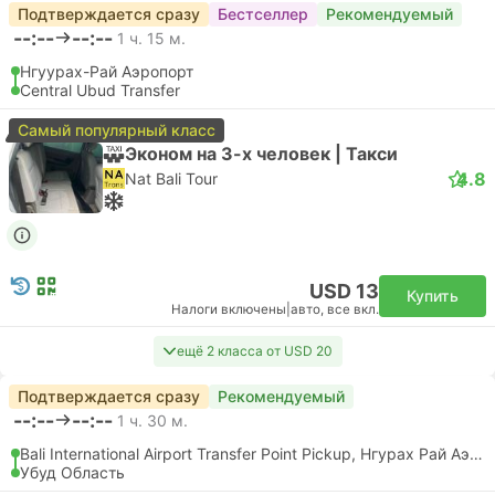
Подтверждается сразу
Бестселлер
Рекомендуемый
--:--
--:--
1 ч. 15 м.
Нгуурах-Рай Аэропорт
Central Ubud Transfer
Самый популярный класс
Эконом на 3-х человек | Такси
4.8
Nat Bali Tour
USD 13
Купить
Налоги включены
|
авто, все вкл.
ещё 2 класса от USD 20
Подтверждается сразу
Рекомендуемый
--:--
--:--
1 ч. 30 м.
Bali International Airport Transfer Point Pickup, Нгурах Рай Аэропорт
Убуд Область