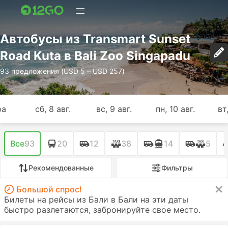
Автобусы из Transmart Sunset
Road Kuta в Bali Zoo Singapadu
93 предложения (USD 5 – USD 257)
ра
сб, 8 авг.
вс, 9 авг.
пн, 10 авг.
вт,
Все
93
20
12
38
14
5
Рекомендованные
Фильтры
Большой спрос!
Билеты на рейсы из Бали в Бали на эти даты
быстро разлетаются, забронируйте свое место.