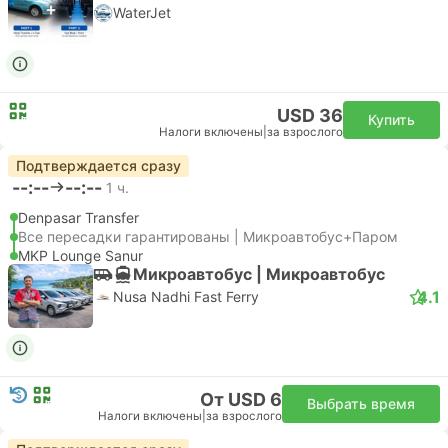
WaterJet
USD 36
Купить
Налоги включены
|
за взрослого
Подтверждается сразу
--:--
--:--
1 ч.
Denpasar Transfer
Все пересадки гарантированы | Микроавтобус+Паром
MKP Lounge Sanur
Микроавтобус | Микроавтобус
4.1
Nusa Nadhi Fast Ferry
От USD 6
Выбрать время
Налоги включены
|
за взрослого