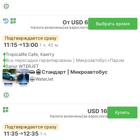
От USD 6
Выбрать время
Налоги включены
|
за взрослого
Подтверждается сразу
11:15
13:00
1 ч. 45 м.
Tropicalife Cafe, Канггу
Все пересадки гарантированы | Микроавтобус+Паром
Sanur WTERJET
Стандарт | Микроавтобус
WaterJet
USD 16
Купить
Налоги включены
|
за взрослого
Подтверждается сразу
11:35
12:35
1 ч.