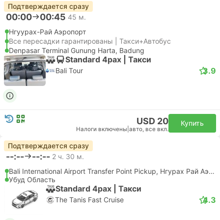
Подтверждается сразу
00:00
00:45
45 м.
Нгуурах-Рай Аэропорт
Все пересадки гарантированы | Такси+Автобус
Denpasar Terminal Gunung Harta, Badung
Standard 4pax | Такси
3.9
Bali Tour
USD 20
Купить
Налоги включены
|
авто, все вкл.
Подтверждается сразу
--:--
--:--
2 ч. 30 м.
Bali International Airport Transfer Point Pickup, Нгурах Рай Аэропорт
Убуд Область
Standard 4pax | Такси
4.3
The Tanis Fast Cruise