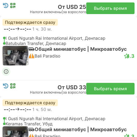
От USD 25
Выбрать время
Налоги включены
|
за взрослого
Подтверждается сразу
--:--
--:--
1 ч. 30 м.
I Gusti Ngurah Rai International Airport, Денпасар
Batubulan Transfer, Денпасар
Общий миниавтобус | Микроавтобус
4.3
Bali Paradiso
От USD 33
Выбрать время
Налоги включены
|
за взрослого
Подтверждается сразу
--:--
--:--
1 ч. 50 м.
I Gusti Ngurah Rai International Airport, Денпасар
Keramas Transfer, Убуд
Общий миниавтобус | Микроавтобус
4.3
Bali Paradiso