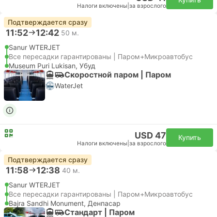
Налоги включены
|
за взрослого
Подтверждается сразу
11:52
12:42
50 м.
Sanur WTERJET
Все пересадки гарантированы | Паром+Микроавтобус
Museum Puri Lukisan, Убуд
Скоростной паром | Паром
WaterJet
USD 47
Купить
Налоги включены
|
за взрослого
Подтверждается сразу
11:58
12:38
40 м.
Sanur WTERJET
Все пересадки гарантированы | Паром+Микроавтобус
Bajra Sandhi Monument, Денпасар
Стандарт | Паром