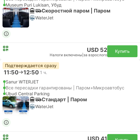
Museum Puri Lukisan, Убуд
Скоростной паром | Паром
WaterJet
USD 52
Купить
Налоги включены
|
за взрослого
Подтверждается сразу
11:50
12:50
1 ч.
Sanur WTERJET
Все пересадки гарантированы | Паром+Микроавтобус
Ubud Central Parking
Стандарт | Паром
WaterJet
USD 41
Купить