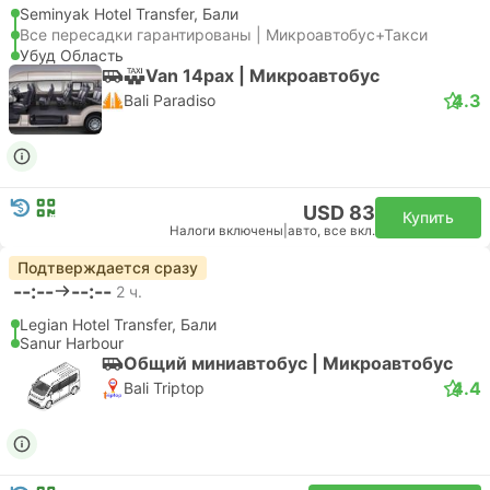
Seminyak Hotel Transfer, Бали
Все пересадки гарантированы | Микроавтобус+Такси
Убуд Область
Van 14pax | Микроавтобус
4.3
Bali Paradiso
USD 83
Купить
Налоги включены
|
авто, все вкл.
Подтверждается сразу
--:--
--:--
2 ч.
Legian Hotel Transfer, Бали
Sanur Harbour
Общий миниавтобус | Микроавтобус
4.4
Bali Triptop