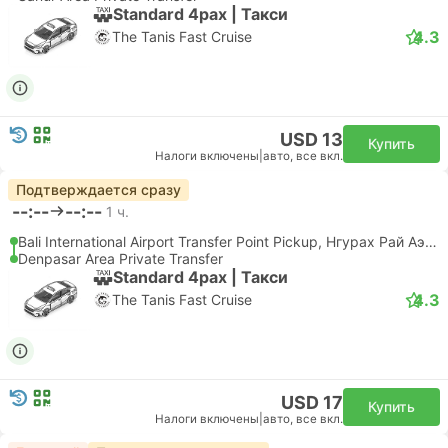
Standard 4pax | Такси
4.3
The Tanis Fast Cruise
USD 13
Купить
Налоги включены
|
авто, все вкл.
Подтверждается сразу
--:--
--:--
1 ч.
Bali International Airport Transfer Point Pickup, Нгурах Рай Аэропорт
Denpasar Area Private Transfer
Standard 4pax | Такси
4.3
The Tanis Fast Cruise
USD 17
Купить
Налоги включены
|
авто, все вкл.