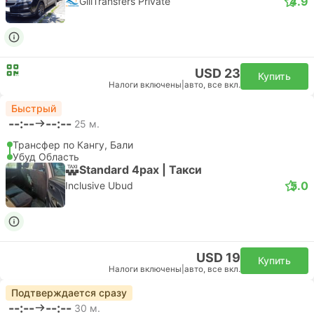
4.9
GiliTransfers Private
USD 23
Купить
Налоги включены
|
авто, все вкл.
Быстрый
--:--
--:--
25 м.
Трансфер по Кангу, Бали
Убуд Область
Standard 4pax | Такси
5.0
Inclusive Ubud
USD 19
Купить
Налоги включены
|
авто, все вкл.
Подтверждается сразу
--:--
--:--
30 м.