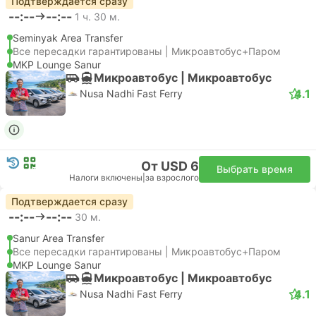
Подтверждается сразу
--:--
--:--
1 ч. 30 м.
Seminyak Area Transfer
Все пересадки гарантированы | Микроавтобус+Паром
MKP Lounge Sanur
Микроавтобус | Микроавтобус
4.1
Nusa Nadhi Fast Ferry
От USD 6
Выбрать время
Налоги включены
|
за взрослого
Подтверждается сразу
--:--
--:--
30 м.
Sanur Area Transfer
Все пересадки гарантированы | Микроавтобус+Паром
MKP Lounge Sanur
Микроавтобус | Микроавтобус
4.1
Nusa Nadhi Fast Ferry