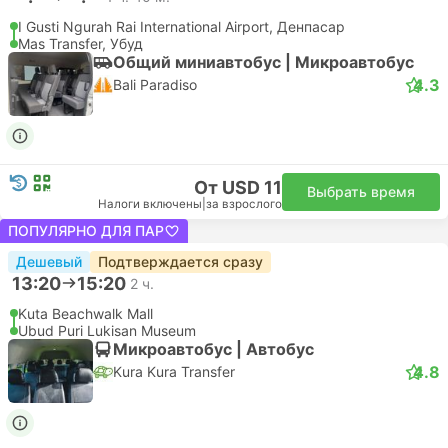
I Gusti Ngurah Rai International Airport, Денпасар
Mas Transfer, Убуд
Общий миниавтобус | Микроавтобус
4.3
Bali Paradiso
От USD 11
Выбрать время
Налоги включены
|
за взрослого
ПОПУЛЯРНО ДЛЯ ПАР
Дешевый
Подтверждается сразу
13:20
15:20
2 ч.
Kuta Beachwalk Mall
Ubud Puri Lukisan Museum
Микроавтобус | Автобус
4.8
Kura Kura Transfer