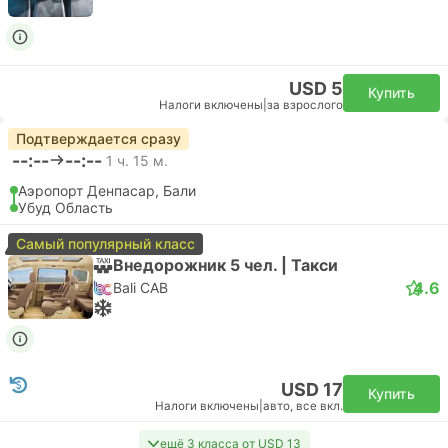
USD 5
Купить
Налоги включены
|
за взрослого
Подтверждается сразу
--:--
--:--
1 ч. 15 м.
Аэропорт Денпасар, Бали
Убуд Область
Самый популярный класс
Внедорожник 5 чел. | Такси
4.6
Bali CAB
USD 17
Купить
Налоги включены
|
авто, все вкл.
ещё 3 класса от USD 13