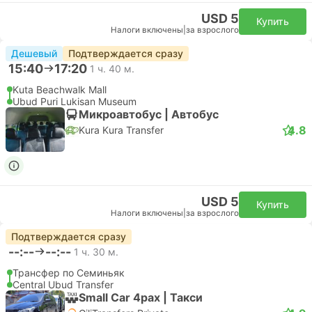
USD 5
Купить
Налоги включены
|
за взрослого
Дешевый
Подтверждается сразу
15:40
17:20
1 ч. 40 м.
Kuta Beachwalk Mall
Ubud Puri Lukisan Museum
Микроавтобус | Автобус
4.8
Kura Kura Transfer
USD 5
Купить
Налоги включены
|
за взрослого
Подтверждается сразу
--:--
--:--
1 ч. 30 м.
Трансфер по Семиньяк
Central Ubud Transfer
Small Car 4pax | Такси