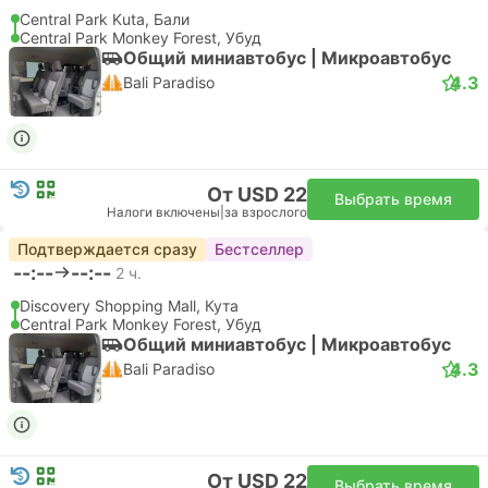
Central Park Kuta, Бали
Central Park Monkey Forest, Убуд
Общий миниавтобус | Микроавтобус
4.3
Bali Paradiso
От USD 22
Выбрать время
Налоги включены
|
за взрослого
Подтверждается сразу
Бестселлер
--:--
--:--
2 ч.
Discovery Shopping Mall, Кута
Central Park Monkey Forest, Убуд
Общий миниавтобус | Микроавтобус
4.3
Bali Paradiso
От USD 22
Выбрать время