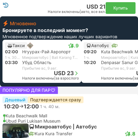
USD 21
Купить
Налоги включены
|
авто, все вкл.
Мгновенно
Бронируете в последний момент?
Мгновенное подтверждение наших лучших вариантов
4.9
Такси
Автобус
02:00
Нгуурах-Рай Аэропорт
09:20
Kuta Beachwalk M
1 ч. 30 м.
Микроавтобус | Bali Karang Tours
1 ч.
03:30
Убуд Область
10:20
Прибытие вс, 9 авг.
Прибытие вс, 9 авг.
USD 23
Налоги включены
|
за взрослого
Налоги включены
|
з
ПОПУЛЯРНО ДЛЯ ПАР
Дешевый
Подтверждается сразу
10:20
12:00
1 ч. 40 м.
Kuta Beachwalk Mall
Ubud Puri Lukisan Museum
Микроавтобус | Автобус
4.8
Kura Kura Transfer