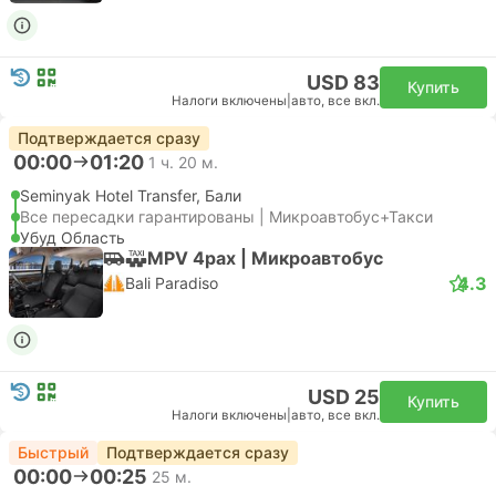
USD 83
Купить
Налоги включены
|
авто, все вкл.
Подтверждается сразу
00:00
01:20
1 ч. 20 м.
Seminyak Hotel Transfer, Бали
Все пересадки гарантированы | Микроавтобус+Такси
Убуд Область
MPV 4pax | Микроавтобус
4.3
Bali Paradiso
USD 25
Купить
Налоги включены
|
авто, все вкл.
Быстрый
Подтверждается сразу
00:00
00:25
25 м.