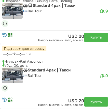
Denpasar Terminal Gunung Harta, Badung
Standard 4pax | Такси
3.9
Bali Tour
USD 20
Купить
Налоги включены
|
авто, все вкл.
Подтверждается сразу
--:--
--:--
1 ч.
Нгуурах-Рай Аэропорт
Убуд Область
Standard 4pax | Такси
3.9
Bali Tour
USD 29
Купить
Налоги включены
|
авто, все вкл.