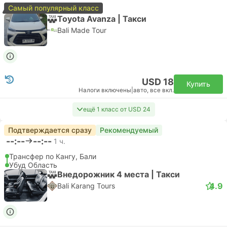
Самый популярный класс
Toyota Avanza | Такси
Bali Made Tour
USD 18
Купить
Налоги включены
|
авто, все вкл.
ещё 1 класс от USD 24
Подтверждается сразу
Рекомендуемый
--:--
--:--
1 ч.
Трансфер по Кангу, Бали
Убуд Область
Внедорожник 4 места | Такси
4.9
Bali Karang Tours