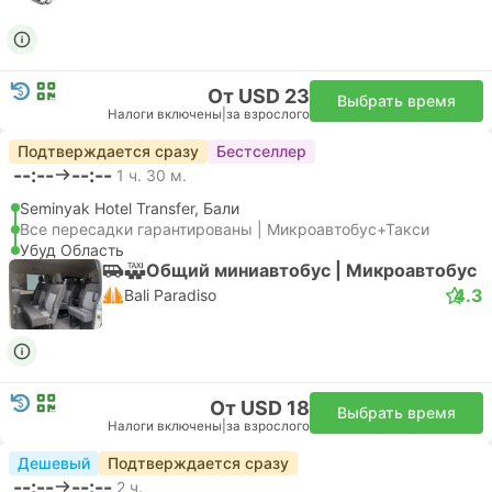
От USD 23
Выбрать время
Налоги включены
|
за взрослого
Подтверждается сразу
Бестселлер
--:--
--:--
1 ч. 30 м.
Seminyak Hotel Transfer, Бали
Все пересадки гарантированы | Микроавтобус+Такси
Убуд Область
Общий миниавтобус | Микроавтобус
4.3
Bali Paradiso
От USD 18
Выбрать время
Налоги включены
|
за взрослого
Дешевый
Подтверждается сразу
--:--
--:--
2 ч.