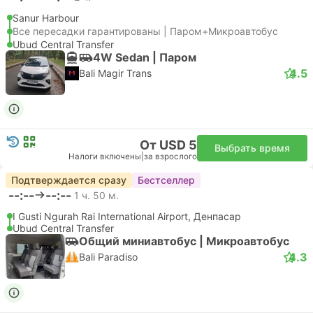
Sanur Harbour
Все пересадки гарантированы | Паром+Микроавтобус
Ubud Central Transfer
4W Sedan | Паром
4.5
Bali Magir Trans
От USD 5
Выбрать время
Налоги включены
|
за взрослого
Подтверждается сразу
Бестселлер
--:--
--:--
1 ч. 50 м.
I Gusti Ngurah Rai International Airport, Денпасар
Ubud Central Transfer
Общий миниавтобус | Микроавтобус
4.3
Bali Paradiso