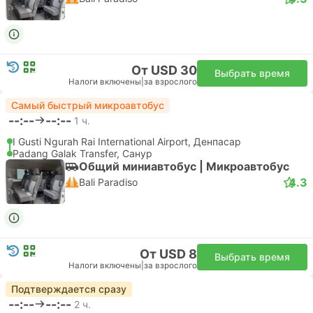
От USD 30
Выбрать время
Налоги включены
|
за взрослого
Самый быстрый микроавтобус
--:--
--:--
1 ч.
I Gusti Ngurah Rai International Airport, Денпасар
Padang Galak Transfer, Санур
Общий миниавтобус | Микроавтобус
4.3
Bali Paradiso
От USD 8
Выбрать время
Налоги включены
|
за взрослого
Подтверждается сразу
--:--
--:--
2 ч.