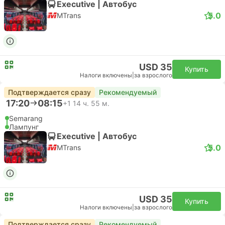
Executive | Автобус
5.0
MTrans
USD 35
Купить
Налоги включены
|
за взрослого
Подтверждается сразу
Рекомендуемый
17:20
08:15
+1
14 ч. 55 м.
Semarang
Лампунг
Executive | Автобус
5.0
MTrans
USD 35
Купить
Налоги включены
|
за взрослого
Подтверждается сразу
Рекомендуемый