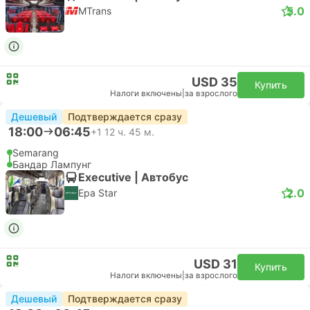
5.0
MTrans
USD 35
Купить
Налоги включены
|
за взрослого
Дешевый
Подтверждается сразу
18:00
06:45
+1
12 ч. 45 м.
Semarang
Бандар Лампунг
Executive | Автобус
2.0
Epa Star
USD 31
Купить
Налоги включены
|
за взрослого
Дешевый
Подтверждается сразу