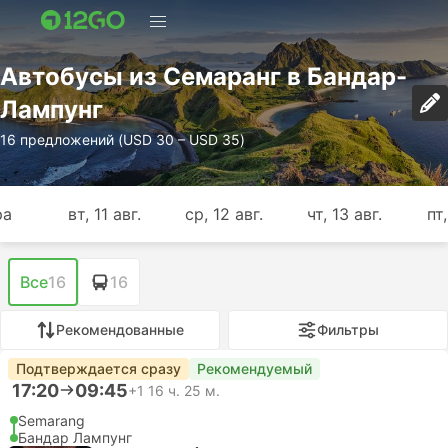
Автобусы из Семаранг в Бандар-
Лампунг
16 предложений (USD 30 – USD 35)
ра
вт, 11 авг.
ср, 12 авг.
чт, 13 авг.
пт,
Все
16
16
Рекомендованные
Фильтры
Подтверждается сразу
Рекомендуемый
17:20
09:45
+1
16 ч. 25 м.
Semarang
Бандар Лампунг