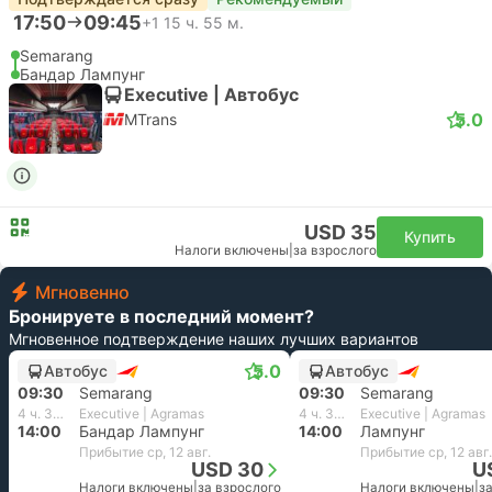
17:50
09:45
+1
15 ч. 55 м.
Semarang
Бандар Лампунг
Executive | Автобус
5.0
MTrans
USD 35
Купить
Налоги включены
|
за взрослого
Мгновенно
Бронируете в последний момент?
Мгновенное подтверждение наших лучших вариантов
5.0
Автобус
Автобус
09:30
Semarang
09:30
Semarang
4 ч. 30 м.
Executive | Agramas
4 ч. 30 м.
Executive | Agramas
14:00
Бандар Лампунг
14:00
Лампунг
Прибытие ср, 12 авг.
Прибытие ср, 12 авг.
USD 30
U
Налоги включены
|
за взрослого
Налоги включены
|
з