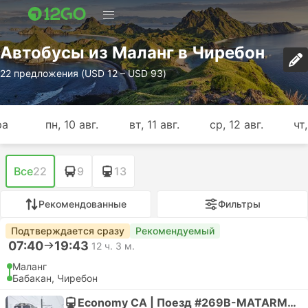
Автобусы из Маланг в Чиребон
22 предложения (USD 12 – USD 93)
ра
пн, 10 авг.
вт, 11 авг.
ср, 12 авг.
чт,
Все
22
9
13
Рекомендованные
Фильтры
Подтверждается сразу
Рекомендуемый
07:40
19:43
12 ч. 3 м.
Маланг
Бабакан, Чиребон
Economy CA | Поезд #269B-MATARMAJA