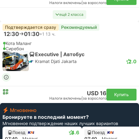
Налоги включены
|
за взрослого
ещё 2 класса
Подтверждается сразу
Рекомендуемый
12:30
01:30
+1
13 ч.
Кота Маланг
Сиребон
Executive | Автобус
2.0
Kramat Djati Jakarta
USD 16
Купить
Налоги включены
|
за взрослого
Мгновенно
Бронируете в последний момент?
Мгновенное подтверждение наших лучших вариантов
4.6
Поезд
Поезд
07:40
Маланг
07:40
Маланг