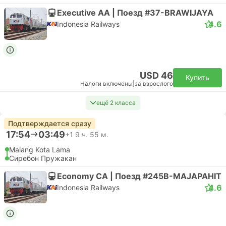
Executive AA | Поезд #37-BRAWIJAYA
4.6
Indonesia Railways
USD 46
Купить
Налоги включены
|
за взрослого
ещё 2 класса
Подтверждается сразу
17:54
03:49
+1
9 ч. 55 м.
Malang Kota Lama
Сиребон Пружакан
Economy CA | Поезд #245B-MAJAPAHIT
4.6
Indonesia Railways