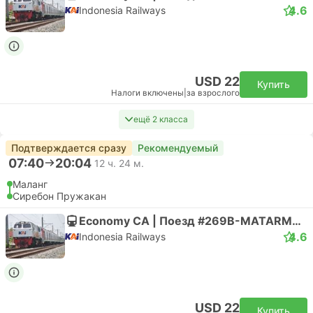
4.6
Indonesia Railways
USD 22
Купить
Налоги включены
|
за взрослого
ещё 2 класса
Подтверждается сразу
Рекомендуемый
07:40
20:04
12 ч. 24 м.
Маланг
Сиребон Пружакан
Economy CA | Поезд #269B-MATARMAJA
4.6
Indonesia Railways
USD 22
Купить