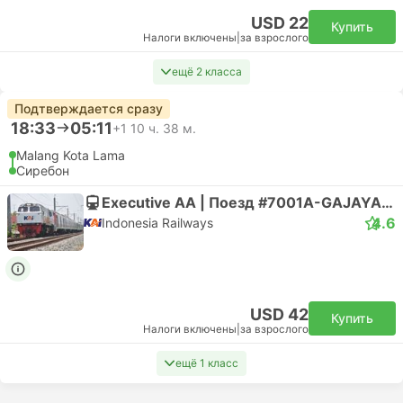
USD 22
Купить
Налоги включены
|
за взрослого
ещё 2 класса
Подтверждается сразу
18:33
05:11
+1
10 ч. 38 м.
Malang Kota Lama
Сиребон
Executive AA | Поезд #7001A-GAJAYANA TAMBAHAN
4.6
Indonesia Railways
USD 42
Купить
Налоги включены
|
за взрослого
ещё 1 класс