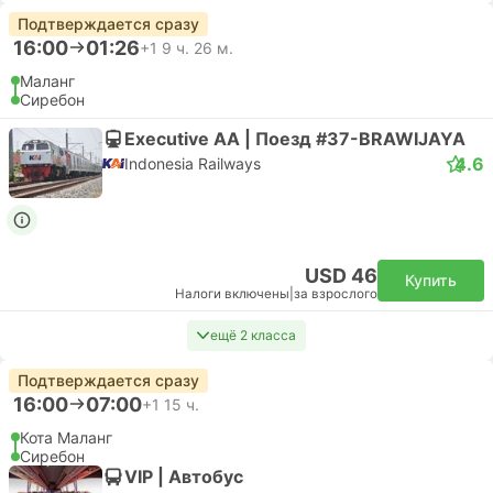
Подтверждается сразу
16:00
01:26
+1
9 ч. 26 м.
Маланг
Сиребон
Executive AA | Поезд #37-BRAWIJAYA
4.6
Indonesia Railways
USD 46
Купить
Налоги включены
|
за взрослого
ещё 2 класса
Подтверждается сразу
16:00
07:00
+1
15 ч.
Кота Маланг
Сиребон
VIP | Автобус