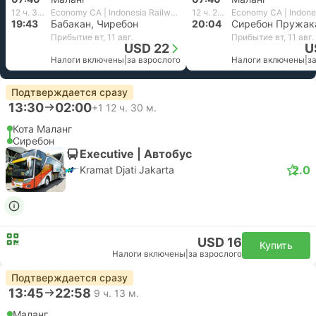
12 ч. 3 м.
Economy CA | Indonesia Railways
12 ч. 24 м.
19:43
Бабакан, Чиребон
20:04
Сиребон Пружак
Прибытие вт, 11 авг.
Прибытие вт, 11 авг.
USD 22
U
Налоги включены
|
за взрослого
Налоги включены
|
з
Подтверждается сразу
13:30
02:00
+1
12 ч. 30 м.
Кота Маланг
Сиребон
Executive | Автобус
2.0
Kramat Djati Jakarta
USD 16
Купить
Налоги включены
|
за взрослого
Подтверждается сразу
13:45
22:58
9 ч. 13 м.
Маланг