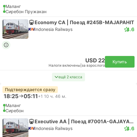
Маланг
Сиребон Пружакан
Economy CA | Поезд #245B-MAJAPAHIT
4.6
Indonesia Railways
USD 22
Купить
Налоги включены
|
за взрослого
ещё 2 класса
Подтверждается сразу
18:25
05:11
+1
10 ч. 46 м.
Маланг
Сиребон
Executive AA | Поезд #7001A-GAJAYANA TAMBAHAN
4.6
Indonesia Railways