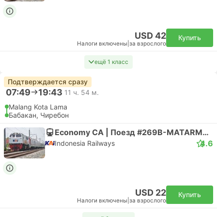
USD 42
Купить
Налоги включены
|
за взрослого
ещё 1 класс
Подтверждается сразу
07:49
19:43
11 ч. 54 м.
Malang Kota Lama
Бабакан, Чиребон
Economy CA | Поезд #269B-MATARMAJA
4.6
Indonesia Railways
USD 22
Купить
Налоги включены
|
за взрослого