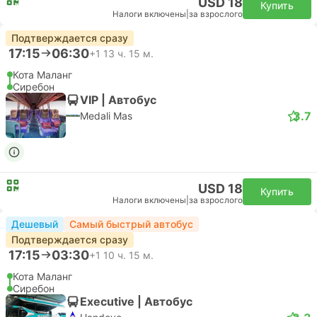
USD 18
Купить
Налоги включены
|
за взрослого
Подтверждается сразу
17:15
06:30
+1
13 ч. 15 м.
Кота Маланг
Сиребон
VIP | Автобус
3.7
Medali Mas
USD 18
Купить
Налоги включены
|
за взрослого
Дешевый
Самый быстрый автобус
Подтверждается сразу
17:15
03:30
+1
10 ч. 15 м.
Кота Маланг
Сиребон
Executive | Автобус