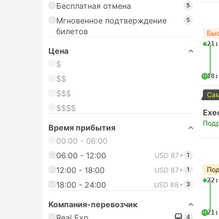
Бесплатная отмена
5
Мгновенное подтверждение
5
билетов
Бы
21:
Цена
$
18:
+1
$$
$$$
Сам
$$$$
Exe
Под
Время прибытия
00:00 - 06:00
06:00 - 12:00
USD 87+
1
12:00 - 18:00
Под
USD 87+
1
22:
18:00 - 24:00
USD 88+
3
Компания-перевозчик
21:
+1
Real Exp
4