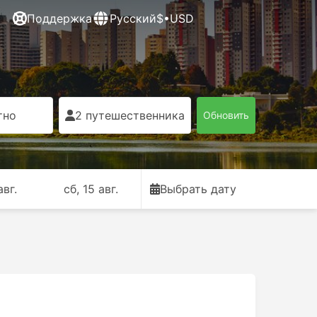
Поддержка
Русский
$•USD
тно
2 путешественника
Обновить
авг.
сб, 15 авг.
Выбрать дату