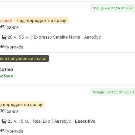
ещё 2 класса от USD 
стрый
Подтверждается сразу
45
Гояния
20 ч. 55 м.
| Expresso Satelite Norte
|
Автобус
40
Куритиба
ый популярный класс
cutivo
робнее
ещё 1 класс от USD 1
тверждается сразу
30
Гояния
23 ч. 15 м.
| Real Exp
|
Автобус
|
Executivo
45
Куритиба