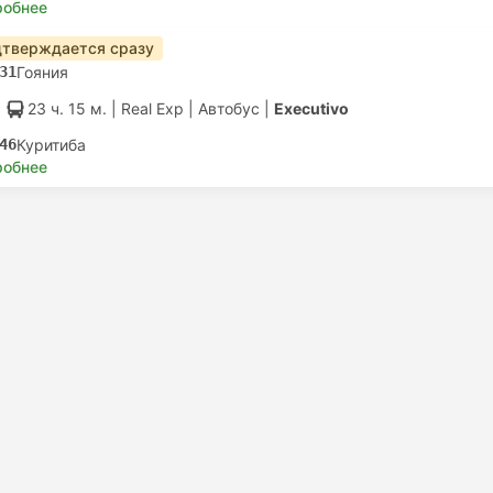
робнее
тверждается сразу
31
Гояния
23 ч. 15 м.
| Real Exp
|
Автобус
|
Executivo
46
Куритиба
робнее