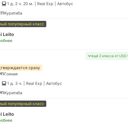
1 д. 2 ч. 20 м.
| Real Exp
|
Автобус
35
Куритиба
ый популярный класс
 Leito
робнее
ещё 2 класса от USD 
тверждается сразу
45
Гояния
1 д. 3 ч.
| Real Exp
|
Автобус
45
Куритиба
ый популярный класс
 Leito
робнее