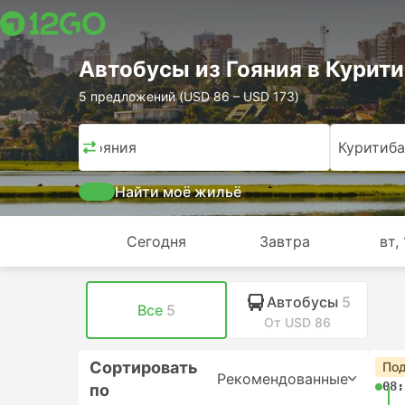
Автобусы из Гояния в Курит
5 предложений (USD 86 – USD 173)
Гояния
Куритиба
Найти моё жильё
Сегодня
Завтра
вт, 
Автобусы
5
Все
5
От USD 86
Сортировать
Под
Рекомендованные
08:
по