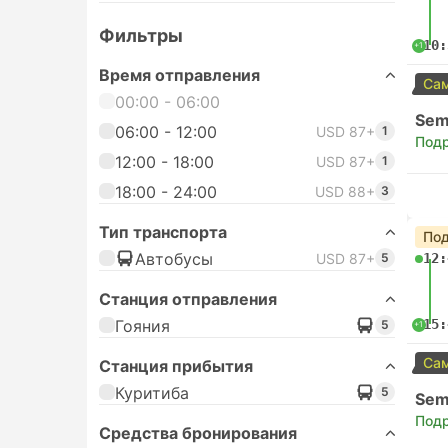
Фильтры
10:
+1
Время отправления
Сам
00:00 - 06:00
Semi
06:00 - 12:00
USD 87+
1
Под
12:00 - 18:00
USD 87+
1
18:00 - 24:00
USD 88+
3
Тип транспорта
Под
Автобусы
USD 87+
5
12:
Станция отправления
Гояния
15:
5
+1
Сам
Станция прибытия
Куритиба
5
Semi
Под
Средства бронирования