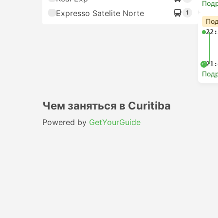
Под
Expresso Satelite Norte
1
Под
22:
21:
+1
Под
Чем заняться в Curitiba
Powered by
GetYourGuide