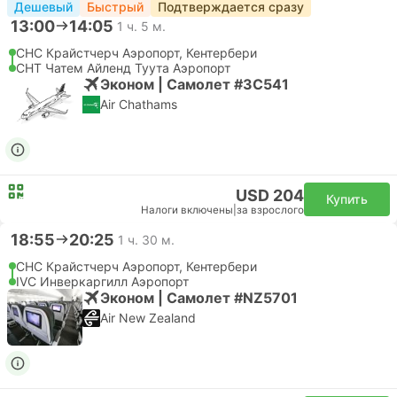
Дешевый
Быстрый
Подтверждается сразу
13:00
14:05
1 ч. 5 м.
CHC Крайстчерч Аэропорт, Кентербери
CHT Чатем Айленд Туута Аэропорт
Эконом | Самолет #3C541
Air Chathams
USD 204
Купить
Налоги включены
|
за взрослого
18:55
20:25
1 ч. 30 м.
CHC Крайстчерч Аэропорт, Кентербери
IVC Инверкаргилл Аэропорт
Эконом | Самолет #NZ5701
Air New Zealand