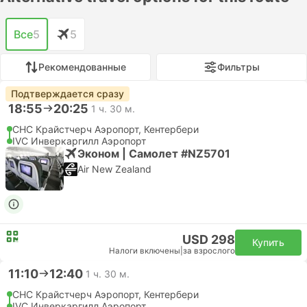
Все
5
5
Рекомендованные
Фильтры
Подтверждается сразу
18:55
20:25
1 ч. 30 м.
CHC Крайстчерч Аэропорт, Кентербери
IVC Инверкаргилл Аэропорт
Эконом | Самолет #NZ5701
Air New Zealand
USD 298
Купить
Налоги включены
|
за взрослого
11:10
12:40
1 ч. 30 м.
CHC Крайстчерч Аэропорт, Кентербери
IVC Инверкаргилл Аэропорт