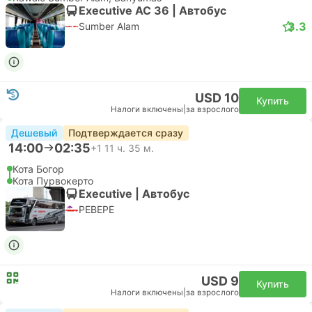
Executive AC 36 | Автобус
3.3
Sumber Alam
USD 10
Купить
Налоги включены
|
за взрослого
Дешевый
Подтверждается сразу
14:00
02:35
+1
11 ч. 35 м.
Кота Богор
Кота Пурвокерто
Executive | Автобус
PEBEPE
USD 9
Купить
Налоги включены
|
за взрослого