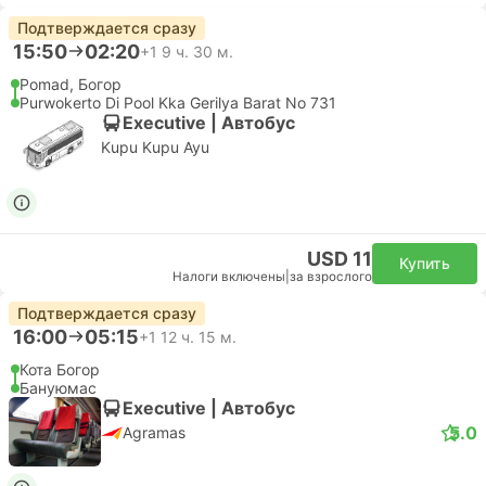
Подтверждается сразу
15:50
02:20
+1
9 ч. 30 м.
Pomad, Богор
Purwokerto Di Pool Kka Gerilya Barat No 731
Executive | Автобус
Kupu Kupu Ayu
USD 11
Купить
Налоги включены
|
за взрослого
Подтверждается сразу
16:00
05:15
+1
12 ч. 15 м.
Кота Богор
Бануюмас
Executive | Автобус
5.0
Agramas