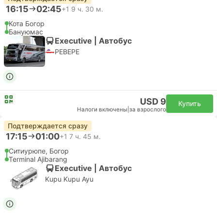
16:15
02:45
+1
9 ч. 30 м.
Кота Богор
Бануюмас
Executive | Автобус
PEBEPE
USD 9
Купить
Налоги включены
|
за взрослого
Подтверждается сразу
17:15
01:00
+1
7 ч. 45 м.
Ситиурюпе, Богор
Terminal Ajibarang
Executive | Автобус
Kupu Kupu Ayu