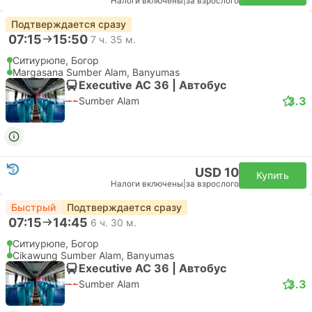
Налоги включены
|
за взрослого
Подтверждается сразу
07:15
15:50
7 ч. 35 м.
Ситиурюпе, Богор
Margasana Sumber Alam, Banyumas
Executive AC 36 | Автобус
3.3
Sumber Alam
USD 10
Купить
Налоги включены
|
за взрослого
Быстрый
Подтверждается сразу
07:15
14:45
6 ч. 30 м.
Ситиурюпе, Богор
Cikawung Sumber Alam, Banyumas
Executive AC 36 | Автобус
3.3
Sumber Alam