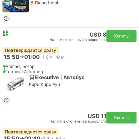
Dieng Indah
USD 8
Купить
Налоги включены
|
за взрослого
Подтверждается сразу
15:50
01:00
+1
9 ч. 10 м.
Pomad, Богор
Terminal Ajibarang
Executive | Автобус
Kupu Kupu Ayu
USD 11
Купить
Налоги включены
|
за взрослого
Подтверждается сразу
15:50
02:40
+1
9 ч. 50 м.