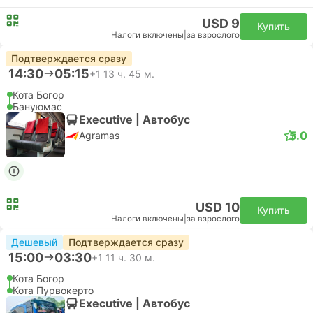
USD 9
Купить
Налоги включены
|
за взрослого
Подтверждается сразу
14:30
05:15
+1
13 ч. 45 м.
Кота Богор
Бануюмас
Executive | Автобус
5.0
Agramas
USD 10
Купить
Налоги включены
|
за взрослого
Дешевый
Подтверждается сразу
15:00
03:30
+1
11 ч. 30 м.
Кота Богор
Кота Пурвокерто
Executive | Автобус