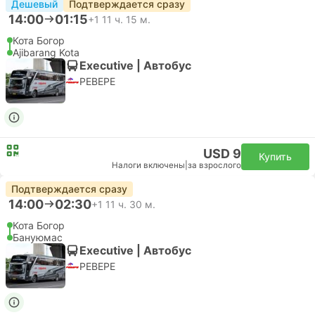
Дешевый
Подтверждается сразу
14:00
01:15
+1
11 ч. 15 м.
Кота Богор
Ajibarang Kota
Executive | Автобус
PEBEPE
USD 9
Купить
Налоги включены
|
за взрослого
Подтверждается сразу
14:00
02:30
+1
11 ч. 30 м.
Кота Богор
Бануюмас
Executive | Автобус
PEBEPE