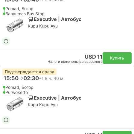
Pomad, Богор
Banyumas Bus Stop
Executive | Автобус
Kupu Kupu Ayu
USD 11
Купить
Налоги включены
|
за взрослого
Подтверждается сразу
15:50
02:30
+1
9 ч. 40 м.
Pomad, Богор
Purwokerto
Executive | Автобус
Kupu Kupu Ayu