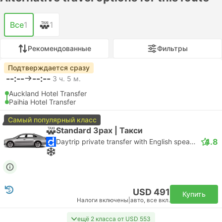
Все
1
1
Рекомендованные
Фильтры
Подтверждается сразу
--:--
--:--
3 ч. 5 м.
Auckland Hotel Transfer
Paihia Hotel Transfer
Самый популярный класс
Standard 3pax | Такси
4.8
Daytrip private transfer with English speaking driver
USD 491
Купить
Налоги включены
|
авто, все вкл.
ещё 2 класса от USD 553