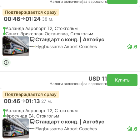
Налоги включены
|
за взрослого
Подтверждается сразу
00:46
01:24
38 м.
Арланда Аэропорт T2, Стокгольм
Санкт-Эриксплан Остановка, Стокгольм
Стандарт с конд. | Автобус
4.6
Flygbussarna Airport Coaches
USD 11
Купить
Налоги включены
|
за взрослого
Подтверждается сразу
00:46
01:13
27 м.
Арланда Аэропорт T2, Стокгольм
Фросунда E4, Стокгольм
Стандарт с конд. | Автобус
4.6
Flygbussarna Airport Coaches