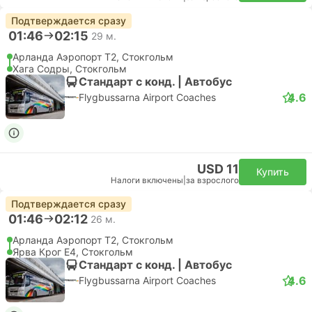
Подтверждается сразу
01:46
02:15
29 м.
Арланда Аэропорт T2, Стокгольм
Хага Содры, Стокгольм
Стандарт с конд. | Автобус
4.6
Flygbussarna Airport Coaches
USD 11
Купить
Налоги включены
|
за взрослого
Подтверждается сразу
01:46
02:12
26 м.
Арланда Аэропорт T2, Стокгольм
Ярва Крог E4, Стокгольм
Стандарт с конд. | Автобус
4.6
Flygbussarna Airport Coaches