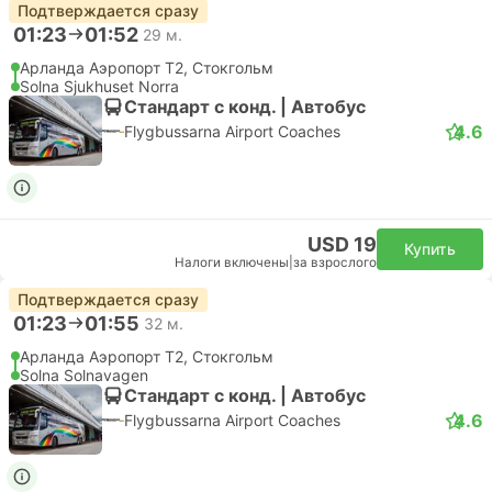
Подтверждается сразу
01:23
01:52
29 м.
Арланда Аэропорт T2, Стокгольм
Solna Sjukhuset Norra
Стандарт с конд. | Автобус
4.6
Flygbussarna Airport Coaches
USD 19
Купить
Налоги включены
|
за взрослого
Подтверждается сразу
01:23
01:55
32 м.
Арланда Аэропорт T2, Стокгольм
Solna Solnavagen
Стандарт с конд. | Автобус
4.6
Flygbussarna Airport Coaches