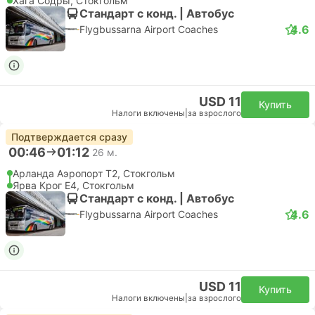
Хага Содры, Стокгольм
Стандарт с конд. | Автобус
4.6
Flygbussarna Airport Coaches
USD 11
Купить
Налоги включены
|
за взрослого
Подтверждается сразу
00:46
01:12
26 м.
Арланда Аэропорт T2, Стокгольм
Ярва Крог E4, Стокгольм
Стандарт с конд. | Автобус
4.6
Flygbussarna Airport Coaches
USD 11
Купить
Налоги включены
|
за взрослого