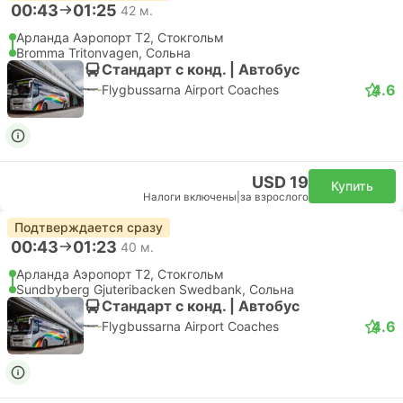
00:43
01:25
42 м.
Арланда Аэропорт T2, Стокгольм
Bromma Tritonvagen, Сольна
Стандарт с конд. | Автобус
4.6
Flygbussarna Airport Coaches
USD 19
Купить
Налоги включены
|
за взрослого
Подтверждается сразу
00:43
01:23
40 м.
Арланда Аэропорт T2, Стокгольм
Sundbyberg Gjuteribacken Swedbank, Сольна
Стандарт с конд. | Автобус
4.6
Flygbussarna Airport Coaches