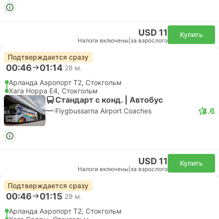
USD 11
Купить
Налоги включены
|
за взрослого
Подтверждается сразу
00:46
01:14
28 м.
Арланда Аэропорт T2, Стокгольм
Хага Норра Е4, Стокгольм
Стандарт с конд. | Автобус
4.6
Flygbussarna Airport Coaches
USD 11
Купить
Налоги включены
|
за взрослого
Подтверждается сразу
00:46
01:15
29 м.
Арланда Аэропорт T2, Стокгольм