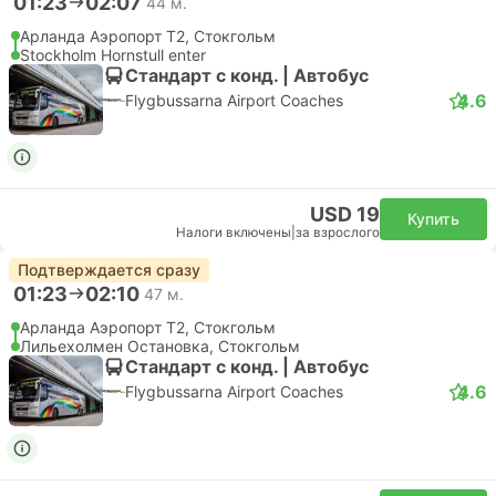
01:23
02:07
44 м.
Арланда Аэропорт T2, Стокгольм
Stockholm Hornstull enter
Стандарт с конд. | Автобус
4.6
Flygbussarna Airport Coaches
USD 19
Купить
Налоги включены
|
за взрослого
Подтверждается сразу
01:23
02:10
47 м.
Арланда Аэропорт T2, Стокгольм
Лильехолмен Остановка, Стокгольм
Стандарт с конд. | Автобус
4.6
Flygbussarna Airport Coaches