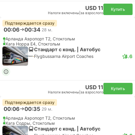
USD 11
Купить
Налоги включены
|
за взрослого
Подтверждается сразу
00:06
00:34
28 м.
Арланда Аэропорт T2, Стокгольм
Хага Норра Е4, Стокгольм
Стандарт с конд. | Автобус
4.6
Flygbussarna Airport Coaches
USD 11
Купить
Налоги включены
|
за взрослого
Подтверждается сразу
00:06
00:35
29 м.
Арланда Аэропорт T2, Стокгольм
Хага Содры, Стокгольм
Стандарт с конд. | Автобус