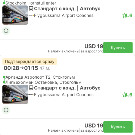
Stockholm Hornstull enter
Стандарт с конд. | Автобус
4.6
Flygbussarna Airport Coaches
USD 19
Купить
Налоги включены
|
за взрослого
Подтверждается сразу
00:28
01:15
47 м.
Арланда Аэропорт T2, Стокгольм
Лильехолмен Остановка, Стокгольм
Стандарт с конд. | Автобус
4.6
Flygbussarna Airport Coaches
USD 19
Купить
Налоги включены
|
за взрослого