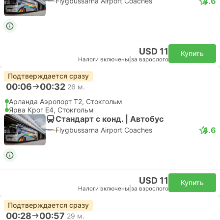
4.6
Flygbussarna Airport Coaches
USD 11
Купить
Налоги включены
|
за взрослого
Подтверждается сразу
00:06
00:32
26 м.
Арланда Аэропорт T2, Стокгольм
Ярва Крог E4, Стокгольм
Стандарт с конд. | Автобус
4.6
Flygbussarna Airport Coaches
USD 11
Купить
Налоги включены
|
за взрослого
Подтверждается сразу
00:28
00:57
29 м.