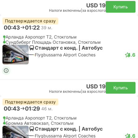
USD 19
Купить
Налоги включены
|
за взрослого
Подтверждается сразу
00:43
01:22
39 м.
Арланда Аэропорт T2, Стокгольм
Сундбиберг Площадь Остановка, Стокгольм
Стандарт с конд. | Автобус
4.6
Flygbussarna Airport Coaches
USD 19
Купить
Налоги включены
|
за взрослого
Подтверждается сразу
00:43
01:29
46 м.
Арланда Аэропорт T2, Стокгольм
Бромма Автовокзал, Стокгольм
Стандарт с конд. | Автобус
4.6
Flygbussarna Airport Coaches