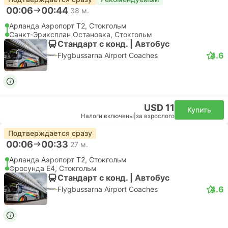
00:06
00:44
38 м.
Арланда Аэропорт T2, Стокгольм
Санкт-Эриксплан Остановка, Стокгольм
Стандарт с конд. | Автобус
4.6
Flygbussarna Airport Coaches
USD 11
Купить
Налоги включены
|
за взрослого
Подтверждается сразу
00:06
00:33
27 м.
Арланда Аэропорт T2, Стокгольм
Фросунда E4, Стокгольм
Стандарт с конд. | Автобус
4.6
Flygbussarna Airport Coaches