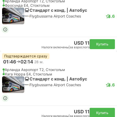
Арланда Аэропорт T2, Стокгольм
Фросунда E4, Стокгольм
Стандарт с конд. | Автобус
4.6
Flygbussarna Airport Coaches
USD 11
Купить
Налоги включены
|
за взрослого
Подтверждается сразу
01:46
02:14
28 м.
Арланда Аэропорт T2, Стокгольм
Хага Норра Е4, Стокгольм
Стандарт с конд. | Автобус
4.6
Flygbussarna Airport Coaches
USD 11
Купить
Налоги включены
|
за взрослого