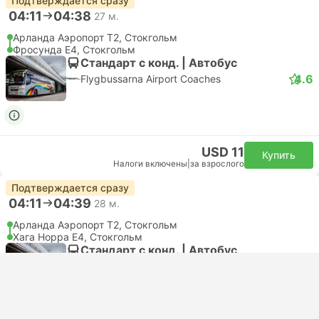
Подтверждается сразу
04:11
04:38
27 м.
Арланда Аэропорт T2, Стокгольм
Фросунда E4, Стокгольм
Стандарт с конд. | Автобус
4.6
Flygbussarna Airport Coaches
USD 11
Купить
Налоги включены
|
за взрослого
Подтверждается сразу
04:11
04:39
28 м.
Арланда Аэропорт T2, Стокгольм
Хага Норра Е4, Стокгольм
Стандарт с конд. | Автобус
4.6
Flygbussarna Airport Coaches