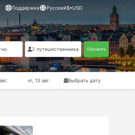
Поддержка
Русский
$•USD
тно
2 путешественника
Обновить
авг.
чт, 13 авг.
Выбрать дату