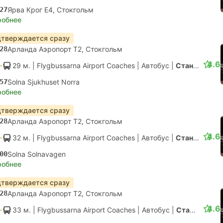
27
Ярва Крог E4, Стокгольм
робнее
тверждается сразу
28
Арланда Аэропорт T2, Стокгольм
4.6
29 м.
| Flygbussarna Airport Coaches
|
Автобус
|
Стандарт с конд.
57
Solna Sjukhuset Norra
робнее
тверждается сразу
28
Арланда Аэропорт T2, Стокгольм
4.6
32 м.
| Flygbussarna Airport Coaches
|
Автобус
|
Стандарт с конд.
00
Solna Solnavagen
робнее
тверждается сразу
28
Арланда Аэропорт T2, Стокгольм
4.6
33 м.
| Flygbussarna Airport Coaches
|
Автобус
|
Стандарт с конд.