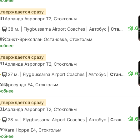
робнее
тверждается сразу
31
Арланда Аэропорт T2, Стокгольм
4.6
38 м.
| Flygbussarna Airport Coaches
|
Автобус
|
Стандарт с конд.
09
Санкт-Эриксплан Остановка, Стокгольм
робнее
тверждается сразу
31
Арланда Аэропорт T2, Стокгольм
4.6
27 м.
| Flygbussarna Airport Coaches
|
Автобус
|
Стандарт с конд.
58
Фросунда E4, Стокгольм
робнее
тверждается сразу
31
Арланда Аэропорт T2, Стокгольм
4.6
28 м.
| Flygbussarna Airport Coaches
|
Автобус
|
Стандарт с конд.
59
Хага Норра Е4, Стокгольм
робнее