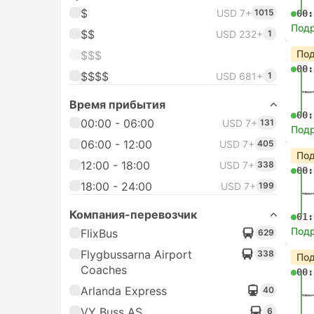
$
USD 7+
1015
00:
Под
$$
USD 232+
1
Под
$$$
00:
$$$$
USD 681+
1
Время прибытия
00:
00:00 - 06:00
USD 7+
131
Под
06:00 - 12:00
USD 7+
405
Под
12:00 - 18:00
USD 7+
338
00:
18:00 - 24:00
USD 7+
199
Компания-перевозчик
01:
Под
FlixBus
629
Flygbussarna Airport
338
Под
Coaches
00:
Arlanda Express
40
VY Buss AS
6