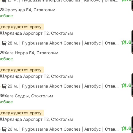
28
Фросунда E4, Стокгольм
робнее
тверждается сразу
01
Арланда Аэропорт T2, Стокгольм
4.6
28 м.
| Flygbussarna Airport Coaches
|
Автобус
|
Стандарт с конд.
29
Хага Норра Е4, Стокгольм
робнее
тверждается сразу
01
Арланда Аэропорт T2, Стокгольм
4.6
29 м.
| Flygbussarna Airport Coaches
|
Автобус
|
Стандарт с конд.
30
Хага Содры, Стокгольм
робнее
тверждается сразу
01
Арланда Аэропорт T2, Стокгольм
4.6
26 м.
| Flygbussarna Airport Coaches
|
Автобус
|
Стандарт с конд.