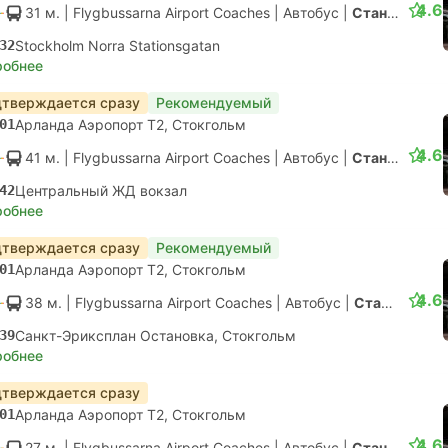
4.6
31 м.
| Flygbussarna Airport Coaches
|
Автобус
|
Стандарт с конд.
32
Stockholm Norra Stationsgatan
робнее
тверждается сразу
Рекомендуемый
01
Арланда Аэропорт T2, Стокгольм
4.6
41 м.
| Flygbussarna Airport Coaches
|
Автобус
|
Стандарт с конд.
42
Центральный ЖД вокзал
робнее
тверждается сразу
Рекомендуемый
01
Арланда Аэропорт T2, Стокгольм
4.6
38 м.
| Flygbussarna Airport Coaches
|
Автобус
|
Стандарт с конд.
39
Санкт-Эриксплан Остановка, Стокгольм
робнее
тверждается сразу
01
Арланда Аэропорт T2, Стокгольм
4.6
27 м.
| Flygbussarna Airport Coaches
|
Автобус
|
Стандарт с конд.