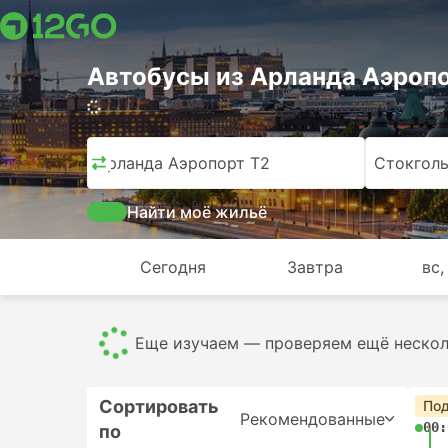
Автобусы из Арланда Аэропо
Арланда Аэропорт T2
Стокгол
Найти моё жильё
Сегодня
Завтра
вс,
Еще изучаем — проверяем ещё несколь
Сортировать
Под
Рекомендованные
00:
по