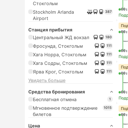
Стокгольм
00:
Stockholm Arlanda
387
Под
Airport
Под
Станция прибытия
00:
Центральный ЖД вокзал
180
Фросунда, Стокгольм
111
00:
Хага Норра, Стокгольм
111
Под
Хага Содры, Стокгольм
111
Под
Ярва Крог, Стокгольм
111
00:
Увидеть больше
Средства бронирования
00:
Под
Бесплатная отмена
1
Мгновенное подтверждение
1015
Под
билетов
00:
Цена