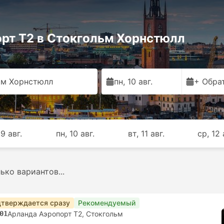
рт T2 в Стокгольм Хорнстюлл
ьм Хорнстюлл
пн, 10 авг.
+ Обра
 9 авг.
пн, 10 авг.
вт, 11 авг.
ср, 12 
ко вариантов...
тверждается сразу
Рекомендуемый
01
Арланда Аэропорт T2, Стокгольм