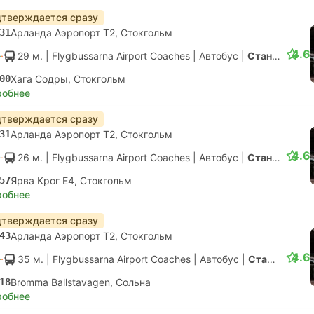
тверждается сразу
31
Арланда Аэропорт T2, Стокгольм
4.6
29 м.
| Flygbussarna Airport Coaches
|
Автобус
|
Стандарт с конд.
00
Хага Содры, Стокгольм
робнее
тверждается сразу
31
Арланда Аэропорт T2, Стокгольм
4.6
26 м.
| Flygbussarna Airport Coaches
|
Автобус
|
Стандарт с конд.
57
Ярва Крог E4, Стокгольм
робнее
тверждается сразу
43
Арланда Аэропорт T2, Стокгольм
4.6
35 м.
| Flygbussarna Airport Coaches
|
Автобус
|
Стандарт с конд.
18
Bromma Ballstavagen, Сольна
робнее