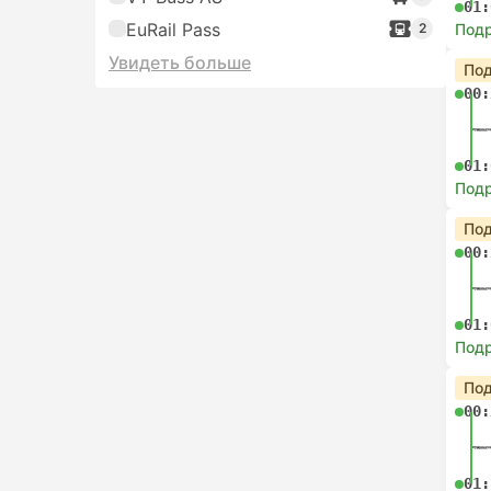
01:
EuRail Pass
2
Под
Увидеть больше
Под
00:
01:
Под
Под
00:
01:
Под
Под
00:
01: