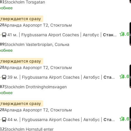
01
Stockholm Torsgatan
робнее
тверждается сразу
28
Арланда Аэропорт T2, Стокгольм
4.6
41 м.
| Flygbussarna Airport Coaches
|
Автобус
|
Стандарт с конд.
09
Stockholm Vasterbroplan, Сольна
робнее
тверждается сразу
28
Арланда Аэропорт T2, Стокгольм
4.6
39 м.
| Flygbussarna Airport Coaches
|
Автобус
|
Стандарт с конд.
07
Stockholm Drottningholmsvagen
робнее
тверждается сразу
28
Арланда Аэропорт T2, Стокгольм
4.6
44 м.
| Flygbussarna Airport Coaches
|
Автобус
|
Стандарт с конд.
12
Stockholm Hornstull enter