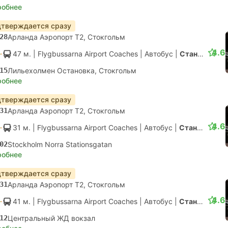
робнее
тверждается сразу
28
Арланда Аэропорт T2, Стокгольм
4.6
47 м.
| Flygbussarna Airport Coaches
|
Автобус
|
Стандарт с конд.
15
Лильехолмен Остановка, Стокгольм
робнее
тверждается сразу
31
Арланда Аэропорт T2, Стокгольм
4.6
31 м.
| Flygbussarna Airport Coaches
|
Автобус
|
Стандарт с конд.
02
Stockholm Norra Stationsgatan
робнее
тверждается сразу
31
Арланда Аэропорт T2, Стокгольм
4.6
41 м.
| Flygbussarna Airport Coaches
|
Автобус
|
Стандарт с конд.
12
Центральный ЖД вокзал