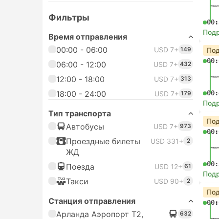
Фильтры
00:
Под
Время отправления
00:00 - 06:00
USD 7+
149
Под
00:
06:00 - 12:00
USD 7+
432
12:00 - 18:00
USD 7+
313
18:00 - 24:00
00:
USD 7+
179
Под
Тип транспорта
Под
Автобусы
USD 7+
973
00:
Проездные билеты
USD 331+
2
ЖД
00:
Поезда
USD 12+
61
Под
Такси
USD 90+
2
Под
Станция отправления
00:
Арланда Аэропорт T2,
632