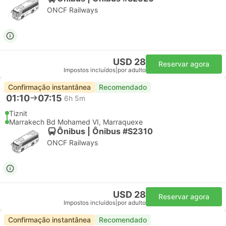
ONCF Railways
USD 28
Reservar agora
Impostos incluídos
|
por adulto
Confirmação instantânea
Recomendado
01:10
07:15
6h 5m
Tiznit
Marrakech Bd Mohamed VI, Marraquexe
Ônibus | Ônibus #S2310
ONCF Railways
USD 28
Reservar agora
Impostos incluídos
|
por adulto
Confirmação instantânea
Recomendado