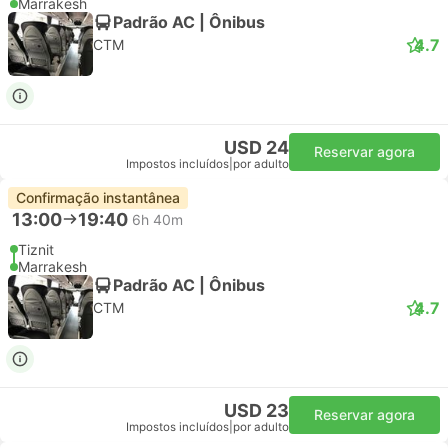
Marrakesh
Padrão AC | Ônibus
4.7
CTM
USD 24
Reservar agora
Impostos incluídos
|
por adulto
Confirmação instantânea
13:00
19:40
6h 40m
Tiznit
Marrakesh
Padrão AC | Ônibus
4.7
CTM
USD 23
Reservar agora
Impostos incluídos
|
por adulto