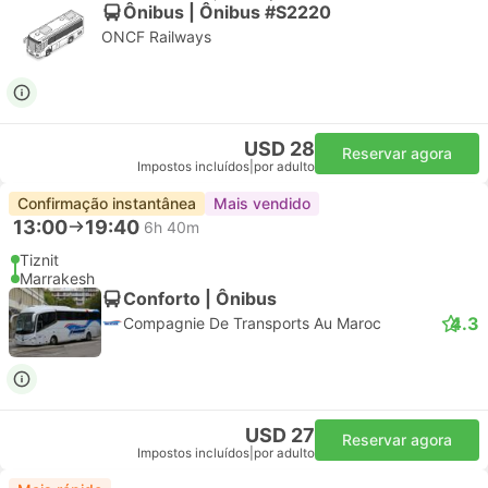
Ônibus | Ônibus #S2220
ONCF Railways
USD 28
Reservar agora
Impostos incluídos
|
por adulto
Confirmação instantânea
Mais vendido
13:00
19:40
6h 40m
Tiznit
Marrakesh
Conforto | Ônibus
4.3
Compagnie De Transports Au Maroc
USD 27
Reservar agora
Impostos incluídos
|
por adulto