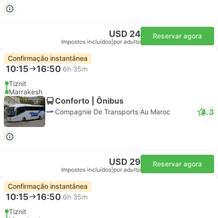
USD 24
Reservar agora
Impostos incluídos
|
por adulto
Confirmação instantânea
10:15
16:50
6h 35m
Tiznit
Marrakesh
Conforto | Ônibus
4.3
Compagnie De Transports Au Maroc
USD 29
Reservar agora
Impostos incluídos
|
por adulto
Confirmação instantânea
10:15
16:50
6h 35m
Tiznit