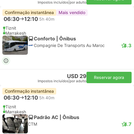
Impostos incluídos
|
por adulto
Confirmação instantânea
Mais vendido
06:30
12:10
5h 40m
Tiznit
Marrakesh
Conforto | Ônibus
4.3
Compagnie De Transports Au Maroc
USD 29
Reservar agora
Impostos incluídos
|
por adulto
Confirmação instantânea
06:30
12:10
5h 40m
Tiznit
Marrakesh
Padrão AC | Ônibus
4.7
CTM