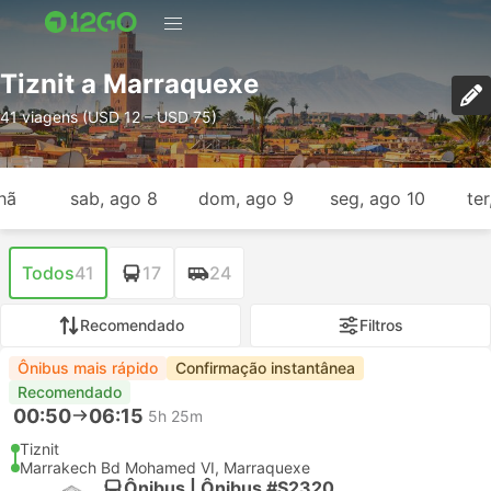
Tiznit a Marraquexe
41 viagens (USD 12 – USD 75)
hã
sab, ago 8
dom, ago 9
seg, ago 10
ter
Todos
41
17
24
Recomendado
Filtros
Ônibus mais rápido
Confirmação instantânea
Recomendado
00:50
06:15
5h 25m
Tiznit
Marrakech Bd Mohamed VI, Marraquexe
Ônibus | Ônibus #S2320