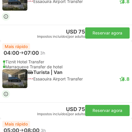
4.8
Essaouira Airport Transfer
USD 75
Reservar agora
Impostos incluídos
|
por adulto
Mais rápido
04:00
07:00
3h
Tiznit Hotel Transfer
Marraquexe Transfer de hotel
Turista | Van
4.8
Essaouira Airport Transfer
USD 75
Reservar agora
Impostos incluídos
|
por adulto
Mais rápido
05:00
08:00
3h