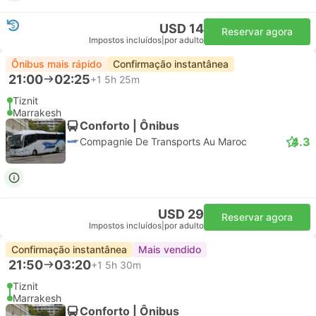
USD 14
Reservar agora
Impostos incluídos
|
por adulto
Ônibus mais rápido
Confirmação instantânea
21:00
02:25
+1
5h 25m
Tiznit
Marrakesh
Conforto | Ônibus
4.3
Compagnie De Transports Au Maroc
USD 29
Reservar agora
Impostos incluídos
|
por adulto
Confirmação instantânea
Mais vendido
21:50
03:20
+1
5h 30m
Tiznit
Marrakesh
Conforto | Ônibus