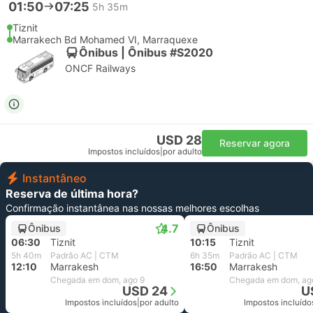
01:50
07:25
5h 35m
Tiznit
Marrakech Bd Mohamed VI, Marraquexe
Ônibus | Ônibus #S2020
ONCF Railways
USD 28
Reservar agora
Impostos incluídos
|
por adulto
Instantâneo
Reserva de última hora?
Confirmação instantânea nas nossas melhores escolhas
4.7
Ônibus
Ônibus
06:30
Tiznit
10:15
Tiznit
5h 40m
Padrão AC | CTM
6h 35m
Padrão AC | CTM
12:10
Marrakesh
16:50
Marrakesh
Chegada em dom, ago 9
Chegada em dom, ag
USD 24
U
Impostos incluídos
|
por adulto
Impostos incluído