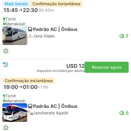
Mais barato
Confirmação instantânea
15:45
22:30
6h 45m
Tiznit
Marrakesh
Padrão AC | Ônibus
3.7
Jana Viajes
USD 12
Reservar agora
Impostos incluídos
|
por adulto
Confirmação instantânea
19:00
01:00
+1
6h
Tiznit
Marrakesh
Padrão AC | Ônibus
3.5
Jaouharate Agadir